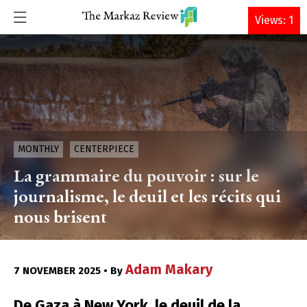
DONATE
Views: 1
MONTHLY
CENTERPIECE
La grammaire du pouvoir : sur le
journalisme, le deuil et les récits qui
nous brisent
Adam Makary
7 NOVEMBER 2025 • By
De Gaza à New York, le deuil de la