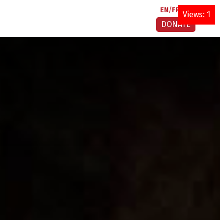
EN
FR
AR
Views: 1
DONATE