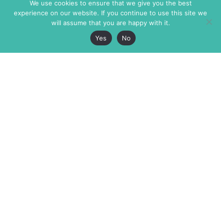
We use cookies to ensure that we give you the best
experience on our website. If you continue to use this site we
will assume that you are happy with it.
Yes
No
The Markaz Review
7 rue de Verdun
1465 Tamarind Ave., #702,
34000 Montpellier
Los Angeles CA 90028
France
USA
+33 4 67 02 87 39
info@themarkaz.org
+1 917 947 6974