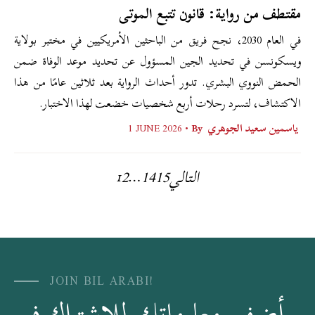
مقتطف من رواية: قانون تتبع الموتى
في العام 2030، نجح فريق من الباحثين الأمريكيين في مختبر بولاية
ويسكونسن في تحديد الجين المسؤول عن تحديد موعد الوفاة ضمن
الحمض النووي البشري. تدور أحداث الرواية بعد ثلاثين عامًا من هذا
الاكتشاف، لتسرد رحلات أربع شخصيات خضعت لهذا الاختبار.
ياسمين سعيد الجوهري
By •
1 JUNE 2026
التالي
15
14
2
1
…
JOIN BIL ARABI!
أضف معلوماتك للاشتراك في