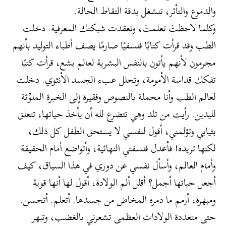
والدموع والتأثر، تنشغل بدقة التقاط الحالة.
وكلما لاحظتَ تعلمتَ، وتعقدت شبكتك المعرفية. دخلت
الطب وقد قرأت كتابًا فلسفيًا صارمًا يصف أطباء التوليد بأنهم
مجرمون لأنهم يأتون بالنفس البشرية لعالم بشع، قرأت كتبًا
تفكك قداسة الأمومة، وتحلل عبء الجسد الأنثوي. دخلت
لعالم الطب وأنا محملة بالنصوص وفقيرة إلى الخبرة الملوِّثة
لليدين. رأيت من تلد وهي تتضرع لله أن يأخذ حياتها، تتعلق
بثيابي وتؤلمني، أقول لنفسي لا يستحق الطفل كل ذلك،
لكنها تريده! فأعدل فلسفتي النهائية، وأتواضع أمام الحقيقة
وأمام العالم، وأسأل نفسي عن دوري في هذا السياق، كيف
أجعل حياتها أجمل؟ أقلل ألم الولادة، أقول لها أنها قوية
ومبهرة، أرمم ما دمره المخاض من جسدها. أتعلم. أتحسن.
حتى متعددة الولادات العظمى تشعرني بالغضب، وتبهر