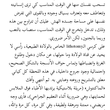
تسحب نفسك منها في الوقت المناسب كي ترى إنسانيته
وتتعاطف معه وتعترف بسياق وجوده وبالقوى التي تفرض
نفسها على مساحة جسده الهش. عليك أن تتراوح بين هذه
وتلك، تدخل وتخرج في الوقت المناسب، ستصاب بالتعب
وربما بالجنون، لكن الأمر ضروري.
على كرسي الـlithotomy الخاص بالولادة الطبيعية، رأسي لا
يحيد عن قناة الولادة وما حولها، عن مكان دخول وطلوع
الغرزة وانضباطها وتماس حواف الأنسجة بالشكل الصحيح،
واحتمالية وجود جروح داخلية، في هذه اللحظة كل كياني
معلق بالتشريح وروعته وعنايتي به. ثم أنتهي وأفك
«الماكنتوش» (مريلة بلاستيكية يرتديها الأطباء فوق الملابس
لحمايتها، وهي ضرورية أثناء التعقيم الجراحي)، فأرى وجه
مريضتي، ممتنة ومرهقة ولطيفة، وفي كل مرة، كل مرة والله،