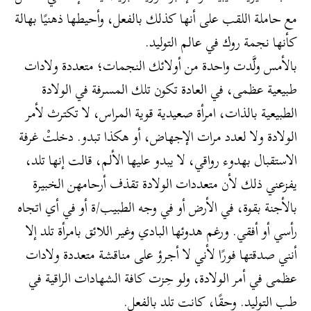
مع حاملة اللقب على أنها كذلك بالفعل، وأحيطها ذهنيًا بهالة
كأنها نجمة روك في عالم التوليد.
بالأمس ولَّدت واحدة من أولائك النجمات؛ متعددة ولادات
طبيعية عظمى، في العادة تكون تلك المسرفة في الولادة
الطبيعية بالذات، امرأة صعيدية قوية المراس، لا تكترث لأمر
الولادة ولا لعدد مرات الإجهاض، أو هكذا تبدو. دخلتْ غرفة
الاستقبال بهدوء رواقي، لا يبدو عليها الألم، قالت إنها تلد،
يفزعني ذلك لأن متعددات الولادة تقذف أرحامهن الخبيرة
بالأجنة بقوة، في الأرض أو في وجه الطبيب/ة أو في أي اتجاه
رأسي أو أفقي. ورغم هدوئها البادي وغير اللائق بامرأة تلد إلا
أنني صدقتها فورًا لأني لا أجرؤ على مناقشة متعددة ولادات
عظمى في أمر الولادة، ولو حِزت كافة الشهادات الراقية في
طب التوليد. وحقًا، كانت تلد بالفعل.