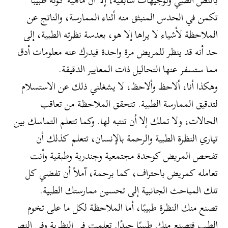
تكمن في الحدس المنبثق منه أثناء الممارسة، والناتج عن
الملاحظة لأشياء لا يراها إلا هو، بعدسة نظرته الطبية، إلى
حد أنه قد ينظر للمريض مرة واحدة فيدرك عنه معلومات أدق
مما ستسفر عنها التحاليل ذات المعايير الدقيقة.
وهكذا أنا، ألاحظ وألاحظ، لا يشغلني ذلك عن الاستسلام
لتدقيق الممارسة الطبية. تتحقق الملاحظة من تعاقب
الحالات، ولا تملك إلا أن تنتبه لها. وكما تتعلم التماسك بين
تياري النظرة الطبية والرحمة بالإنسان، تتعلم كذلك أن
تفحص المريض كوحدة مجتمعية وجندرية وطبقية وأنت
تعامله كمريض باحتراف، كما برحمة، آملاً أن تفضي كل
تلك المباحث الجانبية إلى تحسين ممارستك الطبية.
تصنع منك النظرة طبيبًا، أما الملاحظة لكل ما على تخوم
الطب فتصنع منك طبيبًا جيدًا. تعلمت في النظرية وفي النص