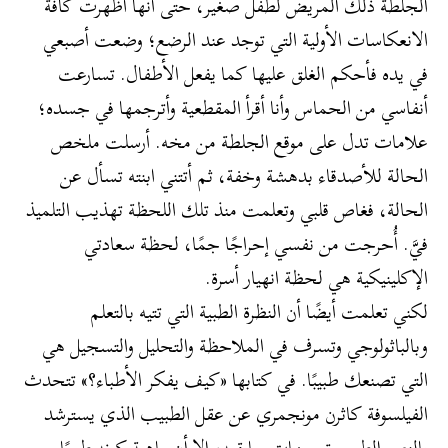
الجلطة ذلك المريض لطفل صغير، حتى أنها أظهرت كافة
الانعكاسات الأولية التي توجد عند الرضع؛ وضعت أصبعي
في يده فأحكم الغلق عليها كما يفعل الأطفال. تسارعت
أنفاسي من الحماس وأنا أقرأ المقطعية وأترجمها في جسده؛
علامات تدل على موقع الجلطة من مخه. أرسلت ملخص
الحالة للأصدقاء بدهشة وخفة، ثم أتتني ابنته تسأل عن
الحالة، فغاص قلبي وتعلمت منذ تلك اللحظة تهذيب التلميذ
فيَّ. أُحرجت من نفسي إحراجًا جمًا، لحظة سعادتي
الإكلينيكية هي لحظة انهيار أسرة.
لكني تعلمت أيضًا أن النظرة الطبية التي تتيه بالتعلم
وبالباثولوجي وتسرف في الملاحظة والتحليل والتسجيل هي
التي تصنعك طبيبًا. في كتابها «كيف يفكر الأطباء؟» تتحدث
الفيلسوفة كاثرن مونجمري عن عقل الطبيب الذي يسترشد
بالنص الطبي وتوجيهات سابقيه، إلا أن ماهية كونه طبيبًا