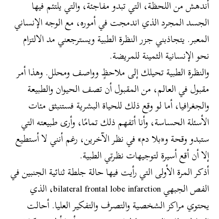
أندهش من اللحظة، التي تبدو مفاجئة، والتي يلتئم فيها
الجسد المجرد الذي اندمجت في أموره، مع الوجه الإنساني
المعبر. يتجاذبني جزر النظرة الطبية ويسترجعني مد الالتزام
نحو الإنسانية الثمينة للمريضة.
والنظرة الطبية تحيلك إلى ملاحظٍ وواصف ومحلل. وهذا أمر
مقبول في العالم، من المقبول أن تصف الحيوان والطبيعة
والجغرافيا، أما لو وقع ذلك للحياة البشرية فستنبثق مئات
الأسئلة الحساسة، وأنا أتفهم ذلك تمامًا، وأرى طبيعته التي
ستبدو وقحة و«بلا دم» في نظر الآخرين، رغم أنني لا أستطيع
إلا أن أقع أسيرة لتوجيهات نظرتي الطبية.
أذكر المرة الأولى التي رأيت فيها حالة جلطة ثنائية الجنبين في
الفص الجبهي bilateral frontal lobe infarction، الذي
يحتوي مراكز الشخصية والتصرف والتفكير العليا. أحالت