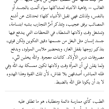
الغالب – رفاهية الانتباه لمشاكلها سواء ألمت بالجسد أو
بالنفس، ولذلك فهي تقبل الأشياء كلها؛ تحدثك عن أشنع
المصائب برفق عجيب، وتتذكر أمرَّ التجارب بشبه ابتسامة،
وتنشغل وقت ولادتها النشطة، في اللحظات التي يندفع فيها
جسد إنسان مثل البغل من جسمها دقيق التكوين ولكن قوي،
بتذكير زوجها بقفل الغاز، وبتحضير ملابس المولود، وبدفع
مصروفات درس الأولاد. كائنات معجزة. والله يخلبن لبِّي،
ولما يقلن لي أن المرأة وقت ولادتها تكون ممسكة بيد الله وفي
ظله المباشر، أصدقهن بلا نقاش، لأن تلك القوة وهذا الهدوء
لا بد أن يكونا ظل الله بالضبط.
الطب، كأي ممارسة دائمة ومتطلبة، هو ما تطلق عليه