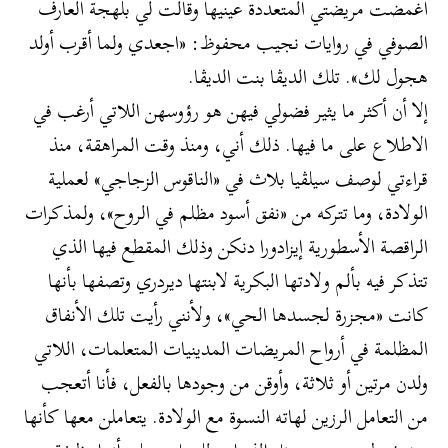
أغمضت مريضتي المتعددة عينيها وقالت لي بلهجة العارف
الصوفي في روايات نجيب محفوظ: «اجعدي ولما أقرب أولد
هجول لك». تلك الديڤا بنت الديڤا.
إلا أن أكثر ما يثير فضولي فيهن هو رؤوسهن اللاتي أرغب في
الاطلاع على ما فيها. ذلك أني، ومنذ وقت المراهقة، منذ
قراءتي لوصف سيلڤيا بلاث في «الناقوس الزجاجي» لعملية
الولادة، وما تتركه من «نفق أسود مظلم في الروح»، ولمذكرات
الراقصة الأسطورية إيزادورا دنكن وذلك المقطع فيها الذي
تتذكر فيه بألم ولادتها البكرية لابنتها ديردري وتصفها بأنها
كانت «مجزرة لجسدها الحي»، ولأنني رأيت تلك الأنفاق
المظلمة في أرواح المريضات المدينيات المتعلمات، اللاتي
ولدن مرتين أو ثلاثة، وأوقن من وجودها بالفعل، فأنا أتعجب
من التعامل الرزين لهاته النسوة مع الولادة. يتعاملن معها كأنها