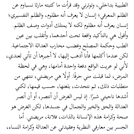
الطبيبة بداخلي، وتوترني وقد قرأت ما كتبته مارثا نسباوم عن
الظلم المعرفي؛ إنسان لا يعرف أنه مظلوم، والظلم التفسيري؛
إنسان يعرف أنه مظلوم لكنه لا يمتلك أدوات وصف الظلم.
وأقول هي بالتأكيد واقعة تحت أحدهما، وأتقلب بين عين
الطب وحكمة المصلح وغضب محارب العدالة الاجتماعية.
لكن عندما أكلمها فأنا أذهب إليها، لا أجبرها أن تأتي لعندي،
لأني لو عريت الواقع دفعة واحدة أمامها، وهي في لحظة
المرض، لما قبلت مني حرفًا. أولًا هي مريضتي، ننتهي من
متطلبات ذلك، ثم نتحدث، بلغتها، حسب قيمها، لكني
أشدها ناحيتي شبرًا. إذ ليس الغرض أن أنتصر، أو أن أنصر
العدالة والحق والخير والجمال في جسدها، لكن الغرض هو
صحة وكرامة هذه الإنسانة بالذات، فلانة، مريضتي. أما
الجسر بين معارفي النظرية وعقيدتي عن العدالة وكرامة النساء،