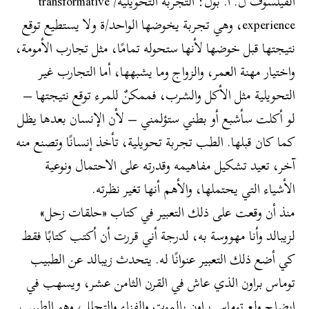
الفيلسوف ل. أ. بول: التجربة التحويلية/ transformative
experience، وهي تجربة يخوضها الواحد/ة ولا يستطيع توقع
نتيجتها قبل خوضها لأنها ستحوله تمامًا، مثل تجارب الأمومة،
واختيار مهنة العمر، والزواج وما يشبهها، أما التجارب غير
التحويلية مثل الأكل والشرب، فممكنٌ للمرء توقع نتيجتها –
لو أكلت سأشبع أو بطني ستؤلمني – لأن الإنسان بعدها يظل
كما كان قبلها. الطب تجربة تحويلية، تأخذ إنسانًا وتصنع منه
آخر، تعيد تشكيل مفاهيمه وقدرته على الاحتمال ونوعية
الأشياء التي يحتملها، والأهم أنها تغير نظرته.
منذ أن وقعت على ذلك التعبير في كتاب «حلقات زحل»
لزيبالد وأنا مهووسة به، لدرجة أني قررت أن أكتب كتابًا فقط
كي أضع ذلك التعبير عنوانًا له. يتحدث زيبالد عن الطبيب
توماس براون الذي عاش في القرن الثامن عشر، ويسهب في
إيضاح ولع توماس براون بالموت والفناء والتحلل، وهو الطبيب