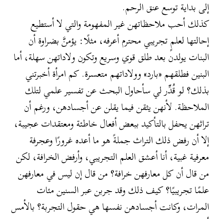
إلى بداية توسع عنق الرحم.
كذلك أحب ملاحظاتهن غير المفهومة والتي لا أستطيع
إحالتها لعلمٍ تجريبي محترم أعرفه، مثلًا: يؤمنَّ بضراوة أن
البنات يولدن بعد طلق قوي وسريع وتكون ولاداتهن سهلة، أما
البنين فطلقهم «بارد» وولاداتهم متعسرة. كم امرأة أخبرتني
بذلك؟ لو قُدِّر لي سأحاول البحث عن تفسير علمي لتلك
الملاحظة. لأنهن يثقن فيما يقلن عن أجسادهن، ورغم أن
تراثهن يحفل بالتأكيد ببعض أفعال خاطئة ومعتقدات عجيبة،
إلا أن رفض ذلك التراث جملةً هو ما أعده غرورًا وعجرفة
معرفية غبية، أنا أعشق العلم التجريبي، وأرفض الخرافة، لكن
من قال أن كل معارفهن خرافة؟ من قال إن ليس في معارفهن
علمًا تجريبيًا؟ كيف ذلك وقد جربن عبر السنين مئات
المرات، وكانت أجسادهن نفسها هي حقول التجربة؟ بالأمس