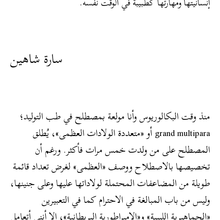
إنسانيتها ومهارتها كطبيبة في الوقت نفسه.
سارة شاهين
منذ وقت البكالوريوس وأنا مولعة بمصطلح في طب التوليد؛
grand multipara أو «متعددة الولادات العظمى»، يُطلق
المصطلح على من ولدت خمس مرات فأكثر. ورغم أن
تخصيصها بالاصطلاح ووصف «العظمى» لغرض تعداد قائمة
طويلة من المضاعفات المحتملة لولاداتها عليها وعلى جنينها،
وليس من باب المبالغة في الاحترام كما في التعبيرين
«الجماهيرية الليبية» و«الإمبراطورية البريطانية»، إلا أنني أتعامل