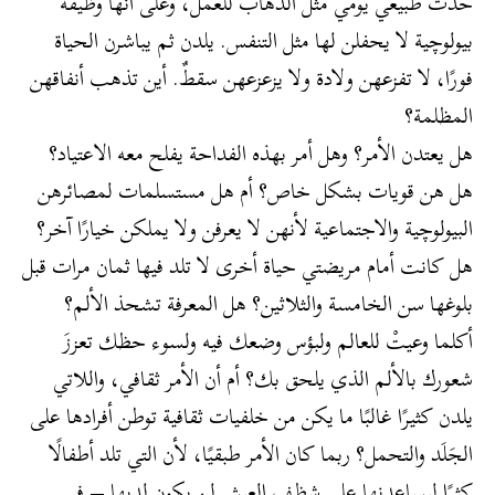
حدث طبيعي يومي مثل الذهاب للعمل، وعلى أنها وظيفة
بيولوچية لا يحفلن لها مثل التنفس. يلدن ثم يباشرن الحياة
فورًا، لا تفزعهن ولادة ولا يزعزعهن سقطٌ. أين تذهب أنفاقهن
المظلمة؟
هل يعتدن الأمر؟ وهل أمر بهذه الفداحة يفلح معه الاعتياد؟
هل هن قويات بشكل خاص؟ أم هل مستسلمات لمصائرهن
البيولوچية والاجتماعية لأنهن لا يعرفن ولا يملكن خيارًا آخر؟
هل كانت أمام مريضتي حياة أخرى لا تلد فيها ثمان مرات قبل
بلوغها سن الخامسة والثلاثين؟ هل المعرفة تشحذ الألم؟
أكلما وعيتْ للعالم ولبؤس وضعك فيه ولسوء حظك تعززَ
شعورك بالألم الذي يلحق بك؟ أم أن الأمر ثقافي، واللاتي
يلدن كثيرًا غالبًا ما يكن من خلفيات ثقافية توطن أفرادها على
الجَلَد والتحمل؟ ربما كان الأمر طبقيًا، لأن التي تلد أطفالًا
كثرًا ليساعدنها على شظف العيش لن يكون لديها – في