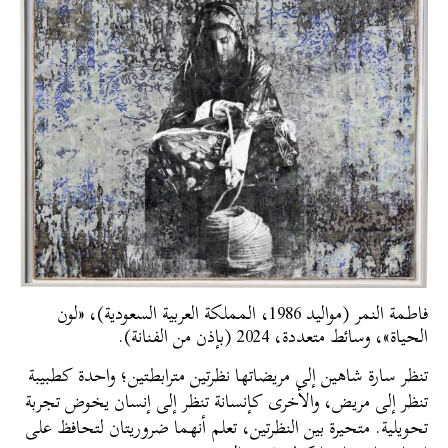
فاطمة النمر (مواليد 1986، المملكة العربية السعودية)، «لون
الحياة»، وسائط متعددة، 2024 (بإذن من الفنانة).
تنظر سارة شاهين إلى مريضاتها نظرتين مترابطتين؛ واحدة كطبيبة
تنظر إلى مريض، والأخرى كإنسانة تنظر إلى إنسان يخوض تجربة
تحويلية. متحيرة بين النظرتين، تعلم أنهما ضروريتان لتحافظ على