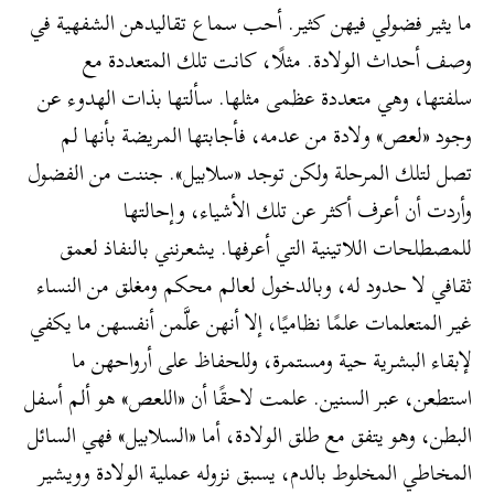
ما يثير فضولي فيهن كثير. أحب سماع تقاليدهن الشفهية في
وصف أحداث الولادة. مثلًا، كانت تلك المتعددة مع
سلفتها، وهي متعددة عظمى مثلها. سألتها بذات الهدوء عن
وجود «لعص» ولادة من عدمه، فأجابتها المريضة بأنها لم
تصل لتلك المرحلة ولكن توجد «سلابيل». جننت من الفضول
وأردت أن أعرف أكثر عن تلك الأشياء، وإحالتها
للمصطلحات اللاتينية التي أعرفها. يشعرنني بالنفاذ لعمق
ثقافي لا حدود له، وبالدخول لعالم محكم ومغلق من النساء
غير المتعلمات علمًا نظاميًا، إلا أنهن علَّمن أنفسهن ما يكفي
لإبقاء البشرية حية ومستمرة، وللحفاظ على أرواحهن ما
استطعن، عبر السنين. علمت لاحقًا أن «اللعص» هو ألم أسفل
البطن، وهو يتفق مع طلق الولادة، أما «السلابيل» فهي السائل
المخاطي المخلوط بالدم، يسبق نزوله عملية الولادة وويشير