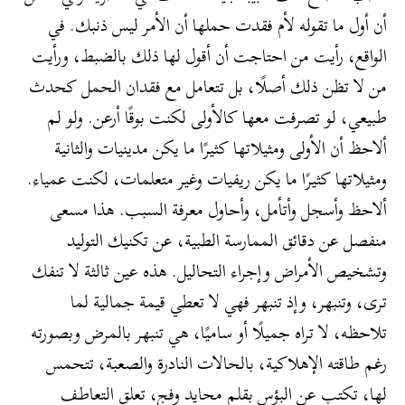
أن أول ما تقوله لأم فقدت حملها أن الأمر ليس ذنبك. في
الواقع، رأيت من احتاجت أن أقول لها ذلك بالضبط، ورأيت
من لا تظن ذلك أصلًا، بل تتعامل مع فقدان الحمل كحدث
طبيعي، لو تصرفت معها كالأولى لكنت بوقًا أرعن. ولو لم
ألاحظ أن الأولى ومثيلاتها كثيرًا ما يكن مدينيات والثانية
ومثيلاتها كثيرًا ما يكن ريفيات وغير متعلمات، لكنت عمياء.
ألاحظ وأسجل وأتأمل، وأحاول معرفة السبب. هذا مسعى
منفصل عن دقائق الممارسة الطبية، عن تكنيك التوليد
وتشخيص الأمراض وإجراء التحاليل. هذه عين ثالثة لا تنفك
ترى، وتنبهر، وإذ تنبهر فهي لا تعطي قيمة جمالية لما
تلاحظه، لا تراه جميلًا أو ساميًا، هي تنبهر بالمرض وبصورته
رغم طاقته الإهلاكية، بالحالات النادرة والصعبة، تتحمس
لها، تكتب عن البؤس بقلم محايد وفج، تعلق التعاطف