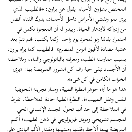
المختص بشؤون الأحياء. يقول عن براون: «فالطبيب الذي
يرى نمو وتفشي الأمراض داخل الأجساد، يدرك الفناء أفضل
من إدراكه لازدهار الحياة. ويبدو له أن المعجزة تكمن في
استمرار بقائنا ولو لمجرد يوم واحد. وكما يكتب، فلم تنمُ بعد
عشبة مضادة لأفيون الزمن المنصرم». فالطبيب كما يراه براون،
بسبب ممارسته الطب، ومعرفته بالباثولوجي والداء، وملاحظته
أن الأجساد تبقى حية رغم كل الشرور المتربصة بها: «يرى
الخراب الكامن في كل شىء».
هذا هو ما أراه جوهر النظرة الطبية، ومدار تجربته التحويلية
لنفس وعقل الطبيب/ة. النظرة الطبية حادة الملاحظة، تفرط
في الملاحظة إلى حد أنها تحول الجسد الإنساني الحي
لمجسم تشريحي ومودل فيزيولوچي في ذهن الطبيب؛ أكلم
المريضة بينما ألاحظ وقفتها ومشيتها ومقدار الألم البادي على