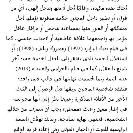
ﺗُﺣﺎك ﺿده ﻣﻛﯾدة، وﻏﺎﻟﺑًﺎ ﺗُﺣل أزﻣﺗﮫ ﺑﺗدﺧل إﻟﮭﻲ، أي ﻣن
ﻓوق، أو ﺗظﮭر داﺧل اﻟﻣﺟﻧون ﺣﻛﻣﺔ ﻣدﻓوﻧﺔ ﺗؤھﻠﮫ ﻟﺣل
ﻣﺷﻛﻠﺗﮫ أو اﻟﻌﺑور ﻣﻧﮭﺎ ﺑﻣﺳﺎﻋدة ﺷﺧص أو ﻣراﻓق ﻋﺎﻗل
ﻣؤﻣن ﺑﮫ وﺗﺟﻣﻌﮭﻣﺎ ﻋﻼﻗﺔ ﻋﺎطﻔﯾﺔ أو اﻧﺟذاب ﺟﻧﺳﻲ، ﻛﻣﺎ
ﻓﻲ ﻓﯾﻠم «دﯾك اﻟﺑراﺑر» (1992) و«ﻣﺑروك وﺑﻠﺑل» (1998)، أو
اﺳﺗﻐﻼل ﻟﻠﺟﺳد اﻟذي ﯾﻔﺗﻘر إﻟﻰ اﻟﻌﻘل ﻟﺧدﻣﺔ ﺟﺳد آﺧر
ﯾﺗﻣﺗﻊ ﺑﺎﻟﻌﻘل، ﻛﻣﺎ ﻓﻲ ﻓﯾﻠم «اﻟﺣراﻣﻲ واﻟﻌﺑﯾط» (2013).
ھذه اﻟﺗﯾﻣﺔ رﺑﻣﺎ ﺣُﺳﻣت ﻧﮭﺎﯾﺗﮭﺎ ﻓﻲ ﻗﺎﻟب ﻓﻧﻲ واﺣد؛
ﻓﺗﻔﻘد ﺷﺧﺻﯾﺔ اﻟﻣﺟﻧون ﺑرﯾﻘﮭﺎ ﻗﺑل اﻟوﺻول إﻟﻰ اﻟﺛﻠث
اﻷﺧﯾر ﻣن اﻷﻓﻼم اﻟﻣذﻛورة وﻏﯾرھﺎ ﻧظرًا إﻟﻰ أﻧﮭﺎ ﻣﺣﺑوﺳﺔ
ﻓﻲ إطﺎر ﻣﻌﯾن وﻋﺑث «ﻣﻣﻧطق» ﯾﺟب أن ﺗﺗﺻرف ﻣن ﺧﻼﻟﮫ
اﻟﺷﺧﺻﯾﺔ، ﻓﺗﻧﺗﮭﻲ ﻧﮭﺎﯾﺔ ﺳﺎذﺟﺔ. وﺑذﻟك ﺗﮭﻣَّش اﻟﺳﻣﺔ
اﻟرﺋﯾﺳﯾﺔ ﻟﻠﻌﺑث أو اﻟﺧﯾﺎل اﻟﻌﺑﺛﻲ وھي إﻋﺎدة ﻗراءة اﻟواﻗﻊ