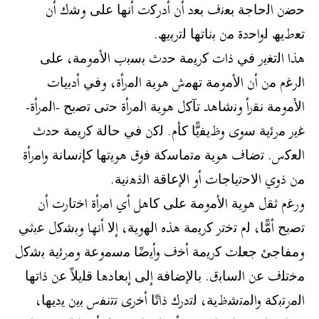
ﺣﺿن اﻟﺣﺎﺟﺔ ﺑﻌﻧف ﺑﻌد أن أدرﻛت أﻧﮭﺎ ﻋﻠﻰ وﺷك أن
ﺗﻌطﯾﮫ ﻟواﺣدة ﻣن ﺑﻧﺎﺗﮭﺎ ﻟﺗرﺑﯾﮫ.
ھذا اﻟﺗﻐﯾر ﻓﻲ ذات ﻛرﯾﻣﺔ ﺣدث ﺑﺳﺑب اﻷﻣوﻣﺔ، ﻋﻠﻰ
اﻟرﻏم ﻣن أن اﻷﻣوﻣﺔ ﺗﮭﻣش ھوﯾﺔ اﻟﻣرأة، وﻓﻲ أدﺑﯾﺎت
اﻷﻣوﻣﺔ ﻧﻘرأ وﻧﺷﺎھد ﺗﺂﻛل ھوﯾﺔ اﻟﻣرأة ﺣﺗﻰ ﺗﺻﺑﺢ -اﻟﻣرأة-
ﻏﯾر ﻣرﺋﯾﺔ ﺳوى وظﯾﻔﯾًّﺎ ﻛﺄم. ﻟﻛن ﻓﻲ ﺣﺎﻟﺔ ﻛرﯾﻣﺔ ﺣدث
اﻟﻌﻛس. ﺗﺿﺎف ھوﯾﺔ ﻣﺗﻣﺎﺳﻛﺔ ﻓوق ھوﯾﺗﮭﺎ ﻛﺈﻧﺳﺎﻧﺔ واﻣرأة
ﻣن ذوي اﻻﺣﺗﯾﺎﺟﺎت أو اﻹﻋﺎﻗﺔ اﻟذھﻧﯾﺔ.
ورﻏم ﺛﻘل ھوﯾﺔ اﻷﻣوﻣﺔ ﻋﻠﻰ ﻛﺎھل أي اﻣرأة اﺧﺗﺎرت أن
ﺗﺻﺑﺢ أﻣًّﺎ، ﻟم ﺗﺧﺗر ﻛرﯾﻣﺔ ھذه اﻟﮭوﯾﺔ، إﻻ أنها وﺑﺷﻛل ﻋﺑﺛﻲ
وﻣﻔﺎﺟﺊ ﺟﻌﻠت ﻛرﯾﻣﺔ أﺧف وأﯾﺿًﺎ ﻣﺳﻣوﻋﺔ وﻣرﺋﯾﺔ ﺑﺷﻛل
ﻣﺧﺗﻠف ﻋن اﻟﺳﺎﺑق. ﺑﺎﻹﺿﺎﻓﺔ إﻟﻰ إﺑﻌﺎدھﺎ ﻗﻠﯾﻼً ﻋن ذاﺗﮭﺎ
اﻟﻣرﺗﺑﻛﺔ واﻟﻣﺗﺷظﯾﺔ، ﻟﺗدرك ذاﺗًﺎ أﺧرى ﺗﺗﻧﻔس ﺑﯾن ﯾدﯾﮭﺎ،