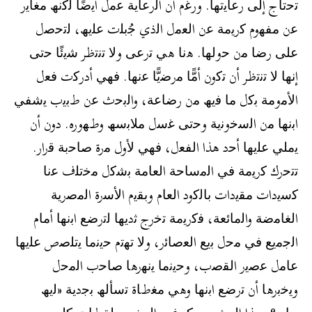
ﺗﺣﺗﺎج إﻟﻰ رﻋﺎﯾﺗﮭﺎ. ورﻏم أن اﻟرﻋﺎﯾﺔ ﻋﻣل أﯾﺿًﺎ ﻟﻛﻧﮫ ﻣﻐﺎﯾر
ﻋن ﻣﻔﮭوم ﻛرﯾﻣﺔ ﻋن اﻟﻌﻣل اﻟذي ﺟُﺑﻠت ﻋﻠﯾﮫ، ﻟﺗﺣﺻل
ﻋﻠﻰ رﺿﺎ ﻣن ﺣوﻟﮭﺎ. ھﻧﺎ ھﻲ ﺗرﻋﻰ وﻻ ﺗﻧﺗظر ﺷﯾﺋًﺎ ﺣﺗﻰ
إﻧﮭﺎ ﻻ ﺗﻧﺗظر أن ﺗﻛون أﻣًّﺎ ﻣرﺿﯾًّﺎ ﻋﻧﮭﺎ. ﻓﮭﻲ أدرﻛت ﻓﻌل
اﻷﻣوﻣﺔ ﺑﻛل ﻣﺎ ﻓﯾﮫ ﻣن رﺿﺎﻋﺔ، واﻟﺑﺣث ﻋن طﺑﯾب ﯾﺷﻔﻲ
اﺑﻧﮭﺎ ﻣن اﻟﺳﺧوﻧﯾﺔ وﺣﺗﻰ ﻏﺳل ﻣﻼﺑﺳﮫ وطﮭوره. دون أن
ﯾﻣﻠﻲ ﻋﻠﯾﮭﺎ أﺣد ھذا اﻟﻔﻌل، ﻓﮭﻲ ﻷول ﻣرة ﺻﺎﺣﺑﺔ ﻗرار.
ﺗﺗﺣرك ﻛرﯾﻣﺔ ﻓﻲ اﻟﻣﺳﺎﺣﺔ اﻟﻌﺎﻣﺔ ﺑﺷﻛل ﻣﺧﺗﻠف ﻋﻧﺎ
ﻛﺳﯾدات ﻣﻘﯾدات ﺑﺎﻟﻛود اﻟﻌﺎم وﺑﻘﯾم اﻷﺳرة اﻟﻣﺻرﯾﺔ
اﻟﻐﺎﻣﺿﺔ واﻟﻣﺎﺋﻌﺔ، ﻓﻛرﯾﻣﺔ ﺗﺧرج ﺛدﯾﮭﺎ ﻟﺗرﺿﻊ اﺑﻧﮭﺎ أﻣﺎم
اﻟﺟﻣﯾﻊ ﻓﻲ ﻣﺣل ﺑﯾﻊ اﻟﻌﺻﺎﺋر، وﻻ ﺗﮭﺗم ﺣﯾﻧﻣﺎ ﯾﺗﻠﺻص ﻋﻠﯾﮭﺎ
ﻋﺎﻣل ﻋﺻﯾر اﻟﻘﺻب، وﺣﯾﻧﻣﺎ ﯾﻧﮭرھﺎ ﺻﺎﺣب اﻟﻣﺣل
وﯾﺧﺑرھﺎ أن ﺗرﺿﻊ اﺑﻧﮭﺎ وھﻲ ﻣﻐطﺎة ﺗﺳﺄﻟﮫ ﺑﺟدﯾﺔ «ﻟﯾﮫ