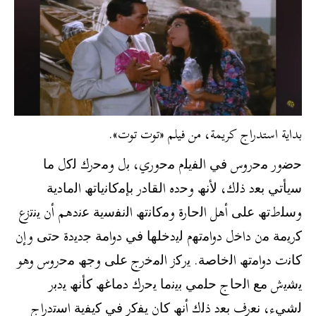
بداية استدراج كريمة، من فيلم «توت توت».
ﺣﺿور ﻣﺣروس ﻓﻲ اﻟﻔﯾﻠم ﻣﺣوري، ﺑل وﻣﺣرك ﻟﻛل ﻣﺎ
ﺳﯾﺄﺗﻲ ﺑﻌد ذﻟك، ﻷﻧﮫ وﺣده اﻟﻘﺎدر ﺑﺈﻣﻛﺎﻧﯾﺎﺗﮫ اﻟﻣﺎدﯾﺔ
وﺳﻠطﺗﮫ ﻋﻠﻰ أھل اﻟﺣﺎرة وﻣﻛﺎﻧﺗﮫ اﻟﻧﻔﺳﯾﺔ ﻋﻧدھم أن ﯾﻧﺗزع
ﻛرﯾﻣﺔ ﻣن داﺧل دواﻣﺗﮭم ﻟﯾدﺧﻠﮭﺎ ﻓﻲ دواﻣﺔ ﺟدﯾدة ﺣﺗﻰ وإن
ﻛﺎﻧت دواﻣﺗﮫ اﻟﺧﺎﺻﺔ. ﯾرﻛز اﻟﻣﺧرج ﻋﻠﻰ وﺟﮫ ﻣﺣروس وھو
ﯾﺷﯾش ﻣﻊ اﻟﺣﺎج ﺣﻠﻣﻲ ﺑﯾﻧﻣﺎ ﯾﺣرك دﻣﺎﻏﮫ ﻛﺄﻧﮫ ﯾدﺑر
ﻟﺷﻲء، ﻧﻌرف ﺑﻌد ذﻟك أﻧﮫ ﻛﺎن ﯾﻔﻛر ﻓﻲ ﻛﯾﻔﯾﺔ اﺳﺗدراج