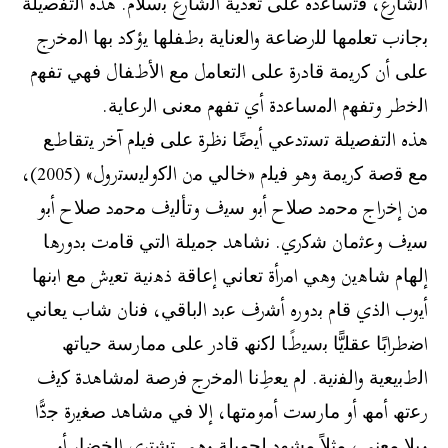
اﻟﺷﺎرع، ﻓﺗﺳﺎﻋده ﻋﻠﻰ ﺗﻌدﯾﺔ اﻟﺷﺎرع ﺑﺳﻼم. ھذه اﻟﺗﻔﺻﯾﻠﺔ
ﺑﺟﺎﻧب ﺗﻌﻠﻣﮭﺎ ﻟﻠرﺿﺎﻋﺔ واﻟﻌﻧﺎﯾﺔ ﺑطﻔﻠﮭﺎ ﯾؤﻛد ﺑﮭﺎ اﻟﻣﺧرج
ﻋﻠﻰ أن ﻛرﯾﻣﺔ ﻗﺎدرة ﻋﻠﻰ اﻟﺗﻌﺎﻣل ﻣﻊ اﻷطﻔﺎل ﻓﮭﻲ ﺗﻔﮭم
اﻟﺧطر وﺗﻔﮭم اﻟﻣﺳﺎﻋدة أي ﺗﻔﮭم ﻣﻌﻧﻰ اﻟرﻋﺎﯾﺔ.
ھذه اﻟﺗﻔﺻﯾﻠﺔ ﺗﺳﺗدﻋﻲ أﯾﺿًﺎ ﻧظرة ﻋﻠﻰ ﻓﯾﻠم آﺧر ﯾﺗﻘﺎطﻊ
ﻣﻊ ﻗﺻﺔ ﻛرﯾﻣﺔ وھو ﻓﯾﻠم «ﺧﺎﻟﻲ ﻣن اﻟﻛوﻟﯾﺳﺗرول» (2005)،
ﻣن إﺧراج ﻣﺣﻣد ﺻﻼح أﺑو ﺳﯾف وﺗﺄﻟﯾف ﻣﺣﻣد ﺻﻼح أﺑو
ﺳﯾف وﻋﺛﻣﺎن ﺷﻛري. ﻧﺷﺎھد ﺟﻣﯾﻠﺔ اﻟﺗﻲ ﻗﺎﻣت ﺑدورھﺎ
إﻟﮭﺎم ﺷﺎھﯾن وھﻲ اﻣرأة ﺗﻌﺎﻧﻲ إﻋﺎﻗﺔ ذھﻧﯾﺔ ﺗﻌﯾش ﻣﻊ اﺑﻧﮭﺎ
أﯾوب اﻟذي ﻗﺎم ﺑدوره أﺷرف ﻋﺑد اﻟﺑﺎﻗﻲ، ﻓﻧﺎن ﺷﺎب ﯾﻌﺎﻧﻲ
اﺿطراﺑًﺎ ﻋﻘﻠﯾًّﺎ ﺑﺳﯾطًﺎ ﻟﻛﻧﮫ ﻗﺎدر ﻋﻠﻰ ﻣﻣﺎرﺳﺔ ﺣﯾﺎﺗﮫ
اﻟطﺑﯾﻌﯾﺔ واﻟﻔﻧﯾﺔ. ﻟم ﯾﻌطِﻧﺎ اﻟﻣﺧرج ﻓرﺻﺔ ﻟﻣﺷﺎھدة ﻛﯾف
رﻋﺗﮫ أﻣﮫ أو ﻣﺎرﺳت أﻣوﻣﺗﮭﺎ، إﻻ ﻓﻲ ﻣﺷﺎھد ﺻﻐﯾرة ﺟدًّا
وﺑﻼ ﻣﻌﻧﻰ، ﻣﺛﻼً ﻣﺷﮭد ﻟﺟﻣﯾﻠﺔ وھﻲ ﺗﺷﺗري اﻟﺧﺿﺎر أو