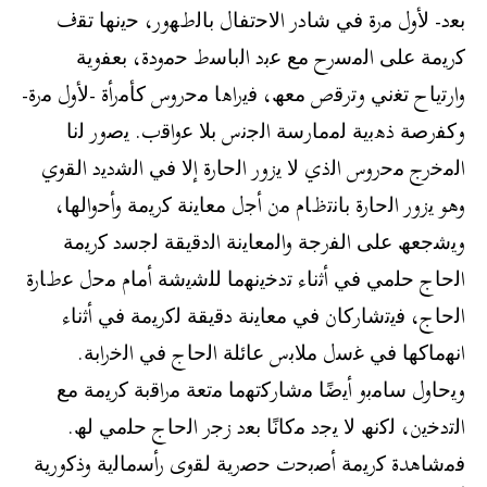
ﺑﻌد- ﻷول ﻣرة ﻓﻲ ﺷﺎدر اﻻﺣﺗﻔﺎل ﺑﺎﻟطﮭور، ﺣﯾﻧﮭﺎ ﺗﻘف
ﻛرﯾﻣﺔ ﻋﻠﻰ اﻟﻣﺳرح ﻣﻊ ﻋﺑد اﻟﺑﺎﺳط ﺣﻣودة، ﺑﻌﻔوﯾﺔ
وارﺗﯾﺎح ﺗﻐﻧﻲ وﺗرﻗص ﻣﻌﮫ، ﻓﯾراھﺎ ﻣﺣروس ﻛﺄﻣرأة -ﻷول ﻣرة-
وﻛﻔرﺻﺔ ذھﺑﯾﺔ ﻟﻣﻣﺎرﺳﺔ اﻟﺟﻧس ﺑﻼ ﻋواﻗب. ﯾﺻور ﻟﻧﺎ
اﻟﻣﺧرج ﻣﺣروس اﻟذي ﻻ ﯾزور اﻟﺣﺎرة إﻻ ﻓﻲ اﻟﺷدﯾد اﻟﻘوي
وھو ﯾزور اﻟﺣﺎرة ﺑﺎﻧﺗظﺎم ﻣن أﺟل ﻣﻌﺎﯾﻧﺔ ﻛرﯾﻣﺔ وأﺣواﻟﮭﺎ،
وﯾﺷﺟﻌﮫ ﻋﻠﻰ اﻟﻔرﺟﺔ واﻟﻣﻌﺎﯾﻧﺔ اﻟدﻗﯾﻘﺔ ﻟﺟﺳد ﻛرﯾﻣﺔ
اﻟﺣﺎج ﺣﻠﻣﻲ ﻓﻲ أﺛﻧﺎء ﺗدﺧﯾﻧﮭﻣﺎ ﻟﻠﺷﯾﺷﺔ أﻣﺎم ﻣﺣل ﻋطﺎرة
اﻟﺣﺎج، ﻓﯾﺗﺷﺎرﻛﺎن ﻓﻲ ﻣﻌﺎﯾﻧﺔ دﻗﯾﻘﺔ ﻟﻛرﯾﻣﺔ ﻓﻲ أﺛﻧﺎء
اﻧﮭﻣﺎﻛﮭﺎ ﻓﻲ ﻏﺳل ﻣﻼﺑس ﻋﺎﺋﻠﺔ اﻟﺣﺎج ﻓﻲ اﻟﺧراﺑﺔ.
وﯾﺣﺎول ﺳﺎﻣﺑو أﯾﺿًﺎ ﻣﺷﺎرﻛﺗﮭﻣﺎ ﻣﺗﻌﺔ ﻣراﻗﺑﺔ ﻛرﯾﻣﺔ ﻣﻊ
اﻟﺗدﺧﯾن، ﻟﻛﻧﮫ ﻻ ﯾﺟد ﻣﻛﺎﻧًﺎ ﺑﻌد زﺟر اﻟﺣﺎج ﺣﻠﻣﻲ ﻟﮫ.
ﻓﻣﺷﺎھدة ﻛرﯾﻣﺔ أﺻﺑﺣت ﺣﺻرﯾﺔ ﻟﻘوى رأﺳﻣﺎﻟﯾﺔ وذﻛورﯾﺔ