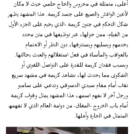
أﻋﻠﻰ، ﻣﺗﻣﺛﻠﺔ ﻓﻲ ﻣﺣروس واﻟﺣﺎج ﺣﻠﻣﻲ ﺣﯾث ﻻ ﻣﻛﺎن
ﻷﻋﯾن اﻟواﻏش واﻟﺻﯾﻊ ﻋﻠﻰ ﺟﺳد ﻛرﯾﻣﺔ. ھذا اﻟﻣﺷﮭد ﯾظﮭر
ﺷﻛل اﻟﺗﺣﻛم ﻓﻲ ﺟﻧون ﻛرﯾﻣﺔ -اﻟذي ﯾﺧﯾم ﻋﻠﻰ اﻟﺟزء اﻷول
ﻣن اﻟﻔﯾﻠم- ﻣﻣن ﺣوﻟﮭﺎ، ﻋﺑر ﺗوظﯾﻔﮭﺎ ﻓﻲ ﻣﺗن ﻣﺣدد
ﯾﺧدﻣﮭم وﯾﺳﻠﯾﮭم وﯾﺳﺗﻧزﻓﮭﺎ، دون اﻟﻧظر أو اﻻھﺗﻣﺎم
ﺑﺎﻟﻌواﻗب واﻟﻣﺄﺳﺎة ﻓﻲ ﻓﻌل اﺳﺗﻐﻼﻟﮭم واﻟﻌﺑث ﺑﺣﺎﻟﺗﮭﺎ.
وﺑﺳﺑب ﻓﻘدان ﻛرﯾﻣﺔ ﻟﻠﻘدرة ﻋﻠﻰ اﻟﺗواﺻل اﻟﻠﻐوي أو
اﻟﺷﻛوى ﻣﻣﺎ ﯾﺣدث ﻟﮭﺎ، ﻧﺷﺎھد ﻛرﯾﻣﺔ ﻓﻲ ﻣﺷﮭد ﺳرﯾﻊ
ﺗﻘف أﻣﺎم ﻣﻘﺎم ﺳﯾدي اﻟدﺳوﻗﻲ وﺗدﻋﻲ ﻋﻠﻰ ﺳﺎﻣﺑو
ورﺟل آﺧر ﻻ ﻧﻔﮭم اﺳﻣﮫ، ھذا اﻟﻣﺷﮭد ﯾﻣﺛل وﻗوف ﻛرﯾﻣﺔ
أﻣﺎم ﺑﺎب اﻟﺧروج -اﻟﻣﻐﻠق- ﻣن دواﻣﺔ اﻟﻌﺎﻟم اﻟذي ﻻ ﺗﻔﮭﻣﮫ
اﻟﻣﺗﻣﺛل ﻓﻲ اﻟﺣﺎرة وأھﻠﮭﺎ.