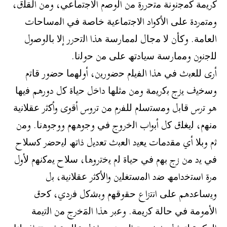
ﻛرﯾﻣﺔ ﻛﻣﺟﻧوﻧﺔ ﻣﺗﺣررة ﻣن اﻟوﺻم اﻻﺟﺗﻣﺎﻋﻲ، وﻣن اﻟﻘﻠق،
وﻣﺗﻣردة ﻋﻠﻰ اﻷﻛواد اﻻﺟﺗﻣﺎﻋﯾﺔ ﺧﺎﺻﺔ ﻓﻲ اﻟﻣﺳﺎﺣﺎت
اﻟﻌﺎﻣﺔ. وﻛﺄن ﻻ ﻣﺟﺎل ﻟﻣﻣﺎرﺳﺔ ھذا اﻟﺗﺣرر إﻻ ﺑﺎﻟوﺻول
ﻟﻠﺟﻧون وﻣﻣﺎرﺳﺔ ﺳﯾﺎدﺗﮫ ﻋﻠﻰ ﻣن ﺣوﻟﻧﺎ.
أرى ﻟﻠﻌﺑث ﻓﻲ ھذا اﻟﻔﯾﻠم ﺣﺿورﯾن، أوﻟﮭﻣﺎ ﺣﺿور ﻗﺎﺗم
وﺳﺧﯾف ﯾزج ﺑﻛرﯾﻣﺔ وﻣن ﻣﺛﻠﮭﺎ داﺧل ﺣﯾﺎة ﻛل دورھم ﻓﯾﮭﺎ
ھو ﺗرس ﻗﺎﺑل وﻣﺳﺗﺳﻠم ﻟﻠﻔرم ﻣن ﺗروس أﻗوى وأﻛﺛر ﻋﻘﻼﻧﯾﺔ
ﻣﻧﮭم، ﻟﯾﻐﻠق ﻛل أﺑواب اﻟﺧروج ﻓﻲ وﺟوھﮭم ووﺟوھﻧﺎ. وﻣن
ﺛم وﺑﻼ أي ﻣﻘدﻣﺎت ﯾﻌﯾد اﻟﻌﺑث ﺗﻌدﯾل ذاﺗﮫ ﻟﯾﺣﺿر ﻛﺳﻼح
ﻓﻲ ﯾد ﻣن زج ﺑﮭم ﻓﻲ ﺣﯾﺎة ﻟم ﯾﺧﺗروھﺎ، ﺳﻼح ﯾﻣﻛﻧﮭم ﻷول
ﻣرة اﺳﺗﺧداﻣﮫ ﺿد اﻟﻣﺳﺗﻐﻠﯾن واﻷﻛﺛر ﻋﻘﻼﻧﯾﺔ، ﺑل
وﯾﺳﺎﻋدھم ﻋﻠﻰ اﻧﺗزاع ﺣﻘوﻗﮭم وﺑﺷﻛل ﻓردي، ﻛﺣق
اﻷﻣوﻣﺔ ﻓﻲ ﺣﺎﻟﺔ ﻛرﯾﻣﺔ. وﻋﺑر ھذا اﻟﻣَﺧرج ﻣن اﻟﺗﯾﻣﺔ