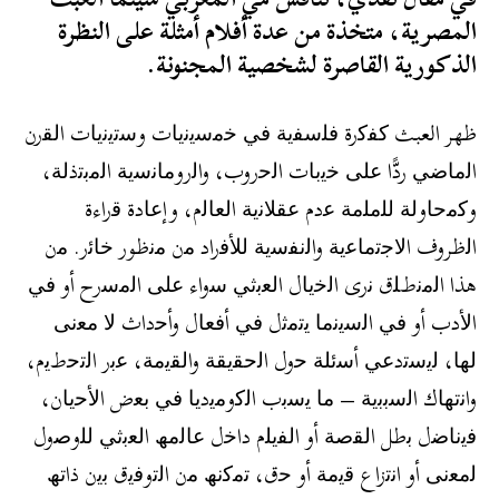
المصرية، متخذة من عدة أفلام أمثلة على النظرة
الذكورية القاصرة لشخصية المجنونة.
ظهر العبث ﻛﻔﻛرة ﻓﻠﺳﻔﯾﺔ ﻓﻲ ﺧﻣﺳﯾﻧﯾﺎت وﺳﺗﯾﻧﯾﺎت اﻟﻘرن
اﻟﻣﺎﺿﻲ ردًّا ﻋﻠﻰ ﺧﯾﺑﺎت اﻟﺣروب، واﻟروﻣﺎﻧﺳﯾﺔ اﻟﻣﺑﺗذﻟﺔ،
وﻛﻣﺣﺎوﻟﺔ ﻟﻠﻣﻠﻣﺔ ﻋدم ﻋﻘﻼﻧﯾﺔ اﻟﻌﺎﻟم، وإﻋﺎدة ﻗراءة
اﻟظروف اﻻﺟﺗﻣﺎﻋﯾﺔ واﻟﻧﻔﺳﯾﺔ ﻟﻸﻓراد ﻣن ﻣﻧظور ﺧﺎﺋر. ﻣن
ھذا اﻟﻣﻧطﻠق ﻧرى اﻟﺧﯾﺎل اﻟﻌﺑﺛﻲ ﺳواء ﻋﻠﻰ اﻟﻣﺳرح أو ﻓﻲ
اﻷدب أو ﻓﻲ اﻟﺳﯾﻧﻣﺎ ﯾﺗﻣﺛل ﻓﻲ أﻓﻌﺎل وأﺣداث ﻻ ﻣﻌﻧﻰ
ﻟﮭﺎ، ﻟﯾﺳﺗدﻋﻲ أﺳﺋﻠﺔ ﺣول اﻟﺣﻘﯾﻘﺔ واﻟﻘﯾﻣﺔ، ﻋﺑر اﻟﺗﺣطﯾم،
واﻧﺗﮭﺎك اﻟﺳﺑﺑﯾﺔ – ﻣﺎ ﯾﺳﺑب اﻟﻛوﻣﯾدﯾﺎ ﻓﻲ ﺑﻌض اﻷﺣﯾﺎن،
ﻓﯾﻧﺎﺿل ﺑطل اﻟﻘﺻﺔ أو اﻟﻔﯾﻠم داﺧل ﻋﺎﻟﻣﮫ اﻟﻌﺑﺛﻲ ﻟﻠوﺻول
ﻟﻣﻌﻧﻰ أو اﻧﺗزاع ﻗﯾﻣﺔ أو ﺣق، ﺗﻣﻛﻧﮫ ﻣن اﻟﺗوﻓﯾق ﺑﯾن ذاﺗﮫ