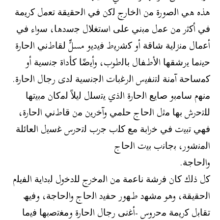
ھذه ھﻲ اﻟﺻورة ﻣن اﻟﺧﺎرج ﻟﻛن ﻓﻲ اﻟﺣﻘﯾﻘﺔ ﺗﻌﻣل ﻛرﯾﻣﺔ
ﻓﻲ أﻛﺛر ﻣن ﻋﻣل ﻣﺑﻧﻲ ﻋﻠﻰ اﺳﺗﻐﻼل ﺟﺳدھﺎ، ﺳواء ﻓﻲ
أﻋﻣﺎل ﻣﻧزﻟﯾﺔ ﺷﺎﻗﺔ أو ﻛﺷرﯾط ﻓﯾدﯾو مسلٍّ ﻟﻘﺎطﻧﻲ اﻟﺣﺎرة
ﺣﯾﻧﻣﺎ ﯾرﺷﻘﮭﺎ اﻷطﻔﺎل ﺑﺎﻟطوب، وأﯾﺿًﺎ ﻛﺄداة ﺟﻧﺳﯾﺔ أو
ﻛﻣﺳﺎﺣﺔ آﻣﻧﺔ ﻟﺗﻧﻔﯾس اﻟرﻏﺑﺎت اﻟﺟﻧﺳﯾﺔ ﻟدى رﺟﺎل اﻟﺣﺎرة.
ﻣﻧﮭم ﺳﺎﻣﺑو ﺻﺎﯾﻊ اﻟﺣﺎرة اﻟذي ﯾﺗﺳﻠل ﻟﯾﻼً ﻟﻣﻛﺎن ﻣﺑﯾﺗﮭﺎ
ﻟﻠﺗﺣرش ﺑﮭﺎ ﻣﺛل اﻟﺣﺎج ﺣﻠﻣﻲ وآﺧرﯾن ﻣن ﻗﺎطﻧﻲ اﻟﺣﺎرة،
ﻓﮭﻲ ﺗﺑﯾت ﻓﻲ ﺧراﺑﺔ ﻣﻊ ﻛﻠب ﺟرب ﻟﺗﺣرس ﻏﺳﯾل اﻟﻌﺎﺋﻠﺔ
اﻟﻣﻧﺷور، ﺑﺟﺎﻧب ﺑﯾت اﻟﺣﺎج
واﻟﺣﺎﺟﺔ.
ﻛل ذﻟك ﻛﺎن ﻓرﺷﺔ ﻧﺎﻋﻣﺔ ﻣن اﻟﻣﺧرج ﻟﻠدﺧول ﻟﺑداﯾﺔ اﻟﻔﯾﻠم
اﻟﺣﻘﯾﻘﺔ، وھو ﻣﺷﮭد طﮭور ﺣﻔﯾد اﻟﺣﺎج واﻟﺣﺎﺟﺔ، وﻓﯾﮫ
ﺗﻘﺎﺑل ﻛرﯾﻣﺔ ﻣﺣروس -أﻏﻧﻰ رﺟﺎل اﻟﺣﺎرة وﻣﻐﺗﺻﺑﮭﺎ ﻓﯾﻣﺎ