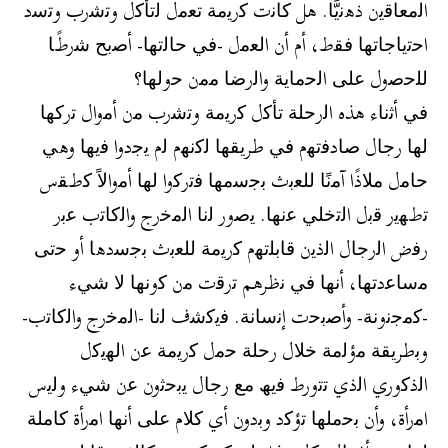
اﻟﻣﻌﺎﻗﯾن ذھﻧﯾًّﺎ. ھل ﻛﺎﻧت ﻛرﯾﻣﺔ ﺗﻌﻣل ﻟﺗﺄﻛل وﺗﺷرب وﺗﺳد
اﺣﺗﯾﺎﺟﺎﺗﮭﺎ ﻓﻘط، أم أن اﻟﻌﻣل -ﻓﻲ ﺣﺎﻟﺗﮭﺎ- أﺻﺑﺢ ﺷرطًﺎ
ﻟﻠﺣﺻول ﻋﻠﻰ اﻟﺣﻣﺎﯾﺔ واﻟرﺿﺎ ﻣﻣن ﺣوﻟﮭﺎ؟
ﻓﻲ أﺛﻧﺎء ھذه اﻟرﺣﻠﺔ ﺗﺄﻛل ﻛرﯾﻣﺔ وﺗﺷرب ﻣن أﻣوال ﺗرﻛﮭﺎ
ﻟﮭﺎ رﺟﺎل ﺻﺎدﻓﺗﮭم ﻓﻲ طرﯾﻘﮭﺎ ﻟﻛﻧﮭم ﻟم ﯾﺟدوا ﻓﯾﮭﺎ وھﻲ
ﺣﺎﻣل ﻣﻼذًا آﻣﻧًﺎ ﻟﻠﻌﺑث ﺑﺟﺳﻣﮭﺎ ﻓﺗرﻛوا ﻟﮭﺎ أﻣواﻻً ﻛطﻘس
ﺗطﮭﯾر ﻗﺑل اﻟﺗﺧﻠﻲ ﻋﻧﮭﺎ. ﯾﺻور ﻟﻧﺎ اﻟﻣﺧرج واﻟﻛﺎﺗب ﻋﺑر
رﻓض اﻟرﺟﺎل اﻟذﯾن ﻗﺎﺑﻠﺗﮭم ﻛرﯾﻣﺔ ﻟﻠﻌﺑث ﺑﺟﺳدھﺎ أو ﺣﺗﻰ
ﻣﺳﺎﻋدﺗﮭﺎ، أﻧﮭﺎ ﻓﻲ ﻧظرھم ﺗرﻗت ﻣن ﻛوﻧﮭﺎ ﻻ ﺷﻲء
-ﻛﻣﺟﻧوﻧﺔ- وأﺻﺑﺣت إﻧﺳﺎﻧﺔ. ﻓﯾﻛﺷف ﻟﻧﺎ -اﻟﻣﺧرج واﻟﻛﺎﺗب-
وﺑطرﯾﻘﺔ ﻣؤﻟﻣﺔ ﺧﻼل رﺣﻠﺔ ﺣﻣل ﻛرﯾﻣﺔ ﻋن اﻟﮭﯾﻛل
اﻟذﻛوري اﻟذي ﺗﺗورط ﻓﯾﮫ ﻣﻊ رﺟﺎل ﯾﺑﺣﺛون ﻋن ﺷﻲء وﻟﯾس
اﻣرأة، وأن ﺑﺣﻣﻠﮭﺎ ﺗؤﻛد وﺑدون أي ﻛﻼم ﻋﻠﻰ أﻧﮭﺎ اﻣرأة ﻛﺎﻣﻠﺔ