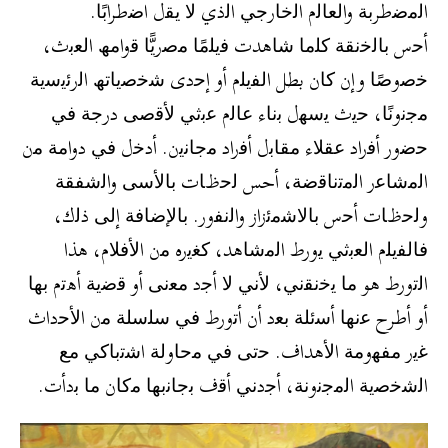
اﻟﻣﺿطرﺑﺔ واﻟﻌﺎﻟم اﻟﺧﺎرﺟﻲ اﻟذي ﻻ ﯾﻘل اﺿطراﺑًﺎ.
أﺣس ﺑﺎﻟﺧﻧﻘﺔ ﻛﻠﻣﺎ ﺷﺎھدت ﻓﯾﻠﻣًﺎ ﻣﺻرﯾًّﺎ ﻗواﻣﮫ اﻟﻌﺑث،
ﺧﺻوﺻًﺎ وإن ﻛﺎن بطل اﻟﻔﯾﻠم أو إﺣدى ﺷﺧﺻﯾﺎﺗﮫ اﻟرﺋﯾﺳﯾﺔ
ﻣﺟﻧوﻧًﺎ، ﺣﯾث ﯾﺳﮭل ﺑﻧﺎء ﻋﺎﻟم ﻋﺑﺛﻲ ﻷﻗﺻﻰ درﺟﺔ ﻓﻲ
ﺣﺿور أﻓراد ﻋﻘﻼء ﻣﻘﺎﺑل أﻓراد ﻣﺟﺎﻧﯾن. أدﺧل ﻓﻲ دواﻣﺔ ﻣن
اﻟﻣﺷﺎﻋر اﻟﻣﺗﻧﺎﻗﺿﺔ، أحس ﻟﺣظﺎت ﺑﺎﻷﺳﻰ واﻟﺷﻔﻘﺔ
وﻟﺣظﺎت أﺣس ﺑﺎﻻﺷﻣﺋزاز واﻟﻧﻔور. ﺑﺎﻹﺿﺎﻓﺔ إﻟﻰ ذﻟك،
ﻓﺎﻟﻔﯾﻠم اﻟﻌﺑﺛﻲ ﯾورط اﻟﻣﺷﺎھد، ﻛﻐﯾره ﻣن اﻷﻓﻼم، ھذا
اﻟﺗورط ھو ﻣﺎ ﯾﺧﻧﻘﻧﻲ، ﻷﻧﻲ ﻻ أﺟد ﻣﻌﻧﻰ أو ﻗﺿﯾﺔ أھﺗم ﺑﮭﺎ
أو أطرح ﻋﻧﮭﺎ أﺳﺋﻠﺔ ﺑﻌد أن أﺗورط ﻓﻲ ﺳﻠﺳﻠﺔ ﻣن اﻷﺣداث
ﻏﯾر ﻣﻔﮭوﻣﺔ اﻷھداف. ﺣﺗﻰ ﻓﻲ ﻣﺣﺎوﻟﺔ اﺷﺗﺑﺎﻛﻲ ﻣﻊ
اﻟﺷﺧﺻﯾﺔ اﻟﻣﺟﻧوﻧﺔ، أﺟدﻧﻲ أﻗف ﺑﺟﺎﻧﺑﮭﺎ ﻣﻛﺎن ﻣﺎ ﺑدأت.