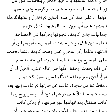
ﺣﺎج؟» ھذا اﻟﻣﺷﮭد ﯾرﻛز ﻓﯾﮫ اﻟﻣﺧرج ﺑﻠﻘطﺎت ﻛﻠوز ﻣن
زواﯾﺎ ﻣﺧﺗﻠﻔﺔ ﻟﻣدة طوﯾﻠﺔ ﻋﻠﻰ ﺻدر ﻛرﯾﻣﺔ وھﻲ ﺗﻠﻘﻣﮫ
ﻻﺑﻧﮭﺎ . وﻋﻠﻰ ﻣدار ﻛل ھذه اﻟﺳﻧﯾن ﺗم اﺧﺗزال واﺳﺗﮭﻼك ھذا
اﻟﻣﺷﮭد ﻋﻠﻰ أﻧﮫ ﺑورن. ھذا اﻟﻣﺷﮭد اﻟﺛﻘﯾل ﺟزء ﻣن
ﺟﻣﺎﻟﯾﺎت ﺟﻧون ﻛرﯾﻣﺔ، ﻓﺟﻧوﻧﮭﺎ ﯾﺣرﻛﮭﺎ ﻓﻲ اﻟﻣﺳﺎﺣﺔ
اﻟﻌﺎﻣﺔ دون ﻗﻠق، وﺑﺣرﯾﺔ ﺷدﯾدة ﻟﻣﻣﺎرﺳﺔ أﻣوﻣﺗﮭﺎ و/ أو
أﻧوﺛﺗﮭﺎ، ﻣﺛﻠﻣﺎ رﻛز اﻟﻣﺧرج ﻋﻠﻰ وﺳط ﻛرﯾﻣﺔ وﻗﺗﻣﺎ رﻗﺻت
ﻋﻠﻰ اﻟﻣﺳرح ﻣﻊ ﻋﺑد اﻟﺑﺎﺳط ﺣﻣودة ﻓﻲ ﺑداﯾﺔ اﻟﻔﯾﻠم.
ﻛل ذﻟك ﯾﺣدث -ﺑﺧﻔﺔ- ﻷﻧﮭﺎ ﻓﻲ ﻋﺎﻟم ﻋﺑﺛﻲ، أﺗﺧﯾل ﻟو أن
اﻣرأة أﺧرى ﻏﯾر ﻣﻌﺎﻗﺔ ذھﻧﯾًّﺎ، ﻓﻘﯾرة، ﺗﻌﻣل ﻛﺧﺎدﻣﺔ،
وﻣﻘطوﻋﺔ ﻣن ﺷﺟرة، ﻏﺎﺑت ﻋن ﺣﺎرﺗﮭﺎ ﺛم ﻋﺎدت إﻟﯾﮭﺎ ﺑﻌد
ﺳﻧﺔ ﺣﺎﻣﻠﺔ طﻔﻼً ﻋﻠﻰ ذراﻋﯾﮭﺎ، دون أب وﺑﻐﯾر زواج رﺑﻣﺎ
ﻛﺎﻧت ﺳﺗﻘﺗل ﺑﻌد اﺗﮭﺎﻣﮭﺎ ﺑﺑﯾﻊ ﺷرﻓﮭﺎ، أو ﯾﻣﻛن ﻛﺎﻧت
ﺳﺗطرد ﻣن ھذه اﻟﺣﺎرة ﻟﻸﺑد، وإن ﺑﻘﯾت ﺳﺗرﻏم ﻋﻠﻰ أن