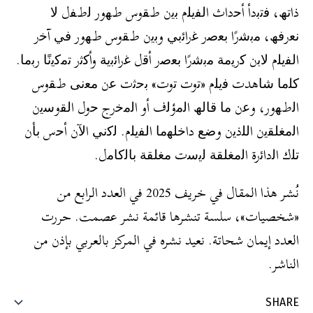
ذاﺗﮫ، ﻓﺗﺑدأ أﺣداث اﻟﻔﯾﻠم ﺑﯾن طﻘوس طﮭور ﻟطﻔل ﻻ
ﻧﻌرﻓﮫ، ﻣﺑﺷرًا ﺑﻌﺻر ﻏراﺋﺑﻲ وﺑﯾن طﻘوس طﮭور ﻓﻲ آﺧر
اﻟﻔﯾﻠم ﻻﺑن ﻛرﯾﻣﺔ ﻣﺑﺷرًا ﺑﻌﺻر أﻗل ﻏراﺋﺑﯾﺔ وأﻛﺛر ﺗﻣﻛﯾﻧًﺎ رﺑﻣﺎ.
ﻛﻠﻣﺎ ﺷﺎھدت ﻓﯾﻠم «ﺗوت ﺗوت» ﺑﺣﺛت ﻋن ﻣﻌﻧﻰ طﻘوس
اﻟطﮭور، وﻋن ﻣﺎ ﻗﺎﻟﮫ اﻟﻣؤﻟف أو اﻟﻣﺧرج ﺣول اﻟﻘوﺳﯾن
اﻟﻣﻐﻠﻘﯾن اﻟﻠذﯾن وﺿﻊ داﺧﻠﮭﻣﺎ اﻟﻔﯾﻠم. ﻟﻛﻧﻲ اﻵن أﺣس ﺑﺄن
ﺗﻠك اﻟداﺋرة اﻟﻣﻐﻠﻘﺔ ﻟﯾﺳت ﻣﻐﻠﻘﺔ ﺑﺎﻟﻛﺎﻣل.
نُشر هذا المقال في خريف 2025 في العدد الرابع من
«شخصيات»، سلسة تنشرها قائمة نشر عصمت. حررت
العدد إيمان شحاتة. نعيد نشره في المركز بالعربي بإذن من
الناشر.