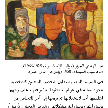
عبد الهادي الجزار (مواليد الإسكندرية، 1925-1966)،
«محاسيب السيدة»، 1950 (بإذن من مدى مصر).
ﻓﻲ اﻟﺳﯾﻧﻣﺎ اﻟﻣﺻرﯾﺔ ﻧﻘﺎﺑل ﺷﺧﺻﯾﺔ اﻟﻣﺟﻧون ﻛﺷﺧﺻﯾﺔ
ﺗﺗﺣرك ﺑﻌﺑﺛﯾﺔ ﻓﻲ ﻋواﻟم ﻟم ﺗﺧﺗَرھﺎ. ﺗطﯾر ﻓﺗﮭﯾم ﻋﻠﻰ وﺟﮭﮭﺎ
ﻟﯾﺗﻠﻘﻔﮭﺎ أﺣد ﻻﺳﺗﻐﻼﻟﮭﺎ ﺛم ﯾرﻣﯾﮭﺎ إلى آﺧر ﻟﻠﺗﺧﻠص ﻣن
ﻣﺳؤوﻟﯾﺗﮫ وﻣﺳؤوﻟﯾﺔ ﻣﺷﻛﻼﺗﮫ. وﯾﺗﻌرض اﻟﻣﺟﻧون ﻷزﻣﺔ أو