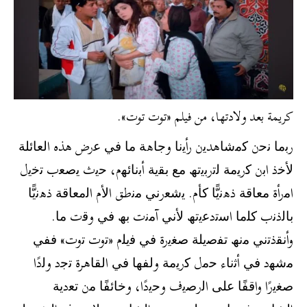
كريمة بعد ولادتها، من فيلم «توت توت».
رﺑﻣﺎ ﻧﺣن ﻛﻣﺷﺎھدﯾن رأﯾﻧﺎ وﺟﺎھﺔ ﻣﺎ ﻓﻲ ﻋرض ھذه اﻟﻌﺎﺋﻠﺔ
ﻷﺧذ اﺑن ﻛرﯾﻣﺔ ﻟﺗرﺑﯾﺗﮫ ﻣﻊ ﺑﻘﯾﺔ أﺑﻧﺎﺋﮭم، ﺣﯾث ﯾﺻﻌب ﺗﺧﯾل
اﻣرأة ﻣﻌﺎﻗﺔ ذھﻧﯾًّﺎ ﻛﺄم. ﯾﺷﻌرﻧﻲ ﻣﻧطق اﻷم اﻟﻣﻌﺎﻗﺔ ذھﻧﯾًّﺎ
ﺑﺎﻟذﻧب ﻛﻠﻣﺎ اﺳﺗدﻋﯾﺗﮫ ﻷﻧﻲ آﻣﻧت ﺑﮫ ﻓﻲ وﻗت ﻣﺎ.
وأﻧﻘذﺗﻧﻲ ﻣﻧﮫ ﺗﻔﺻﯾﻠﺔ ﺻﻐﯾرة ﻓﻲ ﻓﯾﻠم «ﺗوت ﺗوت» ﻓﻔﻲ
ﻣﺷﮭد ﻓﻲ أﺛﻧﺎء ﺣﻣل ﻛرﯾﻣﺔ وﻟﻔﮭﺎ ﻓﻲ اﻟﻘﺎھرة ﺗﺟد وﻟدًا
ﺻﻐﯾرًا واﻗﻔًﺎ ﻋﻠﻰ اﻟرﺻﯾف وﺣﯾدًا، وﺧﺎﺋﻔًﺎ ﻣن ﺗﻌدﯾﺔ