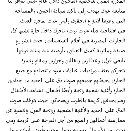
اﻟﻣﻛررة ﻟﺗﻣﺛﯾل ﺷﺧﺻﯾﺔ اﻟﻣﺟﻧون داﺧل ﻋﺎﻟم ﻋﺑﺛﻲ ﺗﺗواﻓر ﻟﻧﺎ
ﻣﺗﺎﺑﻌﺔ ﻋﺑث ﯾﮭدف إﻟﻰ ﺗﺄﻛﯾد ﺳﯾﺎدة اﻟﺟﻧون، واﻟﻣﺳﺎﺣﺔ
اﻟﺗﻲ ﯾوﻓرھﺎ ﻻﻧﺗزاع اﻟﺣﻘوق وﻟﯾس ﻋﺑث ﻟﻣﺟرد اﻟﻌﺑث.
ﻓﻲ اﻓﺗﺗﺎﺣﯾﺔ ﻓﯾﻠم «ﺗوت ﺗوت» ﻧﺗﺣرك داﺧل ﺣﺎرة ﺗﺷﺑﮫ ﻛل
اﻟﺣﺎرات اﻟﻣﺻرﯾﺔ ﻓﻲ أﻓﻼم اﻟﺗﺳﻌﯾﻧﯾﺎت، ﺣﯾث اﻟﺷوارع
ﺿﯾﻘﺔ وﻣﻠﺗوﯾﺔ ﻛﺷق اﻟﺗﻌﺑﺎن، ﺑﺄرﺿﯾﺔ ﺑﻧﯾﺔ ﻣﺑﺗﻠﺔ ﻓوﻗﮭﺎ
ﺑﺎﺋﻌﻲ ﻓول، وﻋطﺎرﯾن وﺑﻘﺎﻟﯾن وﺟزارﯾن وﻣﻘﺎهٍ وﻧﺳوة
ﯾﺗﺣرﻛن ﺑﻌﻧف ﻣرﺗدﯾﺎت ﻋﺑﺎءات ﺳوداء ﺗﺗﺻﺎدم ﻣﻊ ﺻﯾﻊ
اﻟﺣﺎرة، ﯾﺣﯾطﮭم ﺟﻣﯾﻌﮭم ﺻوت دق ﻋﻠﻰ اﻟﺣدﯾد ﻣن ﺣدادﯾن
اﻟﺣﺎرة وأﻏﻧﯾﺔ ﺷﻌﺑﯾﺔ راﺋﺟﺔ وأﯾﺿًﺎ أطﻔﺎل. ﻧﺷﺎھد اﻷطﻔﺎل
وھم ﯾﺣدﻓون ﻛرﯾﻣﺔ ﺑﺎﻟطوب وﯾﺿﺣﻛون ﺣﯾث ﯾﺗوﻗف ﺻوت
اﻟدق ﻋﻠﻰ اﻟﺣدﯾد واﻷﻏﻧﯾﺔ اﻟﺷﻌﺑﯾﺔ وراﺋﺣﺔ اﻟﻔول واﻟﻧﺳوة ﻋن
ﻣﻣﺎرﺳﺔ أﻋﻣﺎﻟﮭن واﻟﺻﯾﻊ ﻣن أﺟل اﻟﻔرﺟﺔ ﻋﻠﻰ ﻛرﯾﻣﺔ وھﻲ
ﺗﺟري ﻣن اﻷطﻔﺎل وﺗﺻرخ ﺑﺟﻣل ﻣﺑﺗورة «أﻣك.. أﺑوك» ﺑﯾﻧﻣﺎ