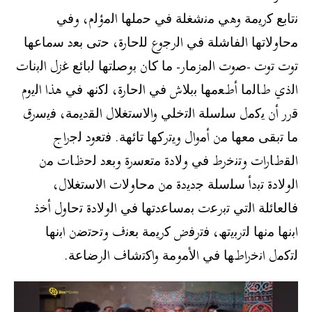
ﻧﺗﺎﺑﻊ ﻛرﯾﻣﺔ وھﻲ ﻣﻧﺷﻐﻠﺔ ﻓﻲ ﺣﻣﻠﮭﺎ اﻟﻣؤﻟم، وﻓﻲ
ﻣﺣﺎوﻻﺗﮭﺎ اﻟﻔﺎﺷﻠﺔ ﻓﻲ اﻟرﺟوع ﻟﻠﺣﺎرة، ﺣﺗﻰ ﺑﻌد ﺳﻣﺎﻋﮭﺎ
ﺗوت ﺗوت -ﺻوت اﻟﻣزﻣﺎر- ﻣﺎ ﻛﺎن ﺑوﺻﻠﺗﮭﺎ ﻟﺑﺎﺋﻊ ﻏزل اﻟﺑﻧﺎت
اﻟذي طﺎﻟﻣﺎ أطﻌﻣﮭﺎ ﺑﺑﻼش ﻓﻲ اﻟﺣﺎرة، ﻟﻛﻧﮫ ﻓﻲ ھذا اﻟﯾوم
ﻗرر أن ﯾﻛﻣل ﺳﻠﺳﻠﺔ اﻟﺗﺧﻠﻲ واﻻﺳﺗﻐﻼل اﻟﻘدﯾﻣﺔ، ﻓﯾﺳرق
ﻣﺎ ﺗﺑﻘﻰ ﻣﻌﮭﺎ ﻣن أﻣوال وﯾﺗرﻛﮭﺎ ﺗﺎﺋﮭﺔ. ﻓﺗﻌود ﻟﺟراج
اﻟﻘطﺎرات وﺗﻧﺧرط ﻓﻲ وﻻدة ﻣﺗﻌﺳرة وﺑﻌد ﻟﺣظﺎت ﻣن
اﻟوﻻدة ﺗﺑدأ ﺳﻠﺳﻠﺔ ﺟدﯾدة ﻣن ﻣﺣﺎوﻻت اﻻﺳﺗﻐﻼل،
ﻓﺎﻟﻌﺎﺋﻠﺔ اﻟﺗﻲ ﺗﺑرﻋت ﺑﻣﺳﺎﻋدﺗﮭﺎ ﻓﻲ اﻟوﻻدة ﺗﺣﺎول أﺧذ
اﺑﻧﮭﺎ ﻣﻧﮭﺎ ﻟﺗرﺑﯾﺗﮫ، ﻓﺗرﻓض ﻛرﯾﻣﺔ ﺑﻌﻧف وﺗﺣﺗﺿن اﺑﻧﮭﺎ
ﻟﺗﻛﻣل اﻧﺧراطﮭﺎ ﻓﻲ اﻷﻣوﻣﺔ واﻛﺗﺷﺎف اﻟرﺿﺎﻋﺔ.