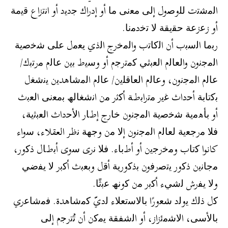
اﻟﻣﺷﺗت ﻟﻠوﺻول إﻟﻰ ﻣﻌﻧﻰ ﻣﺎ أو إدراك ﺟدﯾد أو اﻧﺗزاع ﻗﯾﻣﺔ
أو زﻋزﻋﺔ ﺣﻘﯾﻘﺔ ﻻ ﺗﺧدﻣﻧﺎ.
رﺑﻣﺎ اﻟﺳﺑب أن اﻟﻛﺎﺗب واﻟﻣﺧرج اﻟذي ﯾﻌﻣل ﻋﻠﻰ ﺷﺧﺻﯾﺔ
اﻟﻣﺟﻧون واﻟﻌﺎﻟم اﻟﻌﺑﺛﻲ ﻛﻣﺗرﺟم أو وﺳﯾط ﺑﯾن ﻋﺎﻟم ﻣرﺗﺑك/
ﻋﺎﻟم اﻟﻣﺟﻧون، وﻋﺎﻟم اﻟﻌﺎﻗﻠﯾن/ ﻋﺎﻟم اﻟﻣﺷﺎھدﯾن ﯾﻧﺷﻐل
ﺑﻛﺗﺎﺑﺔ أﺣداث ﻏﯾر ﻣﺗراﺑطﺔ أﻛﺛر ﻣن اﻧﺷﻐﺎﻟﮫ ﺑﻣﻌﻧﻰ اﻟﻌﺑث
أو ﺑﺄھﻣﯾﺔ ﺷﺧﺻﯾﺔ اﻟﻣﺟﻧون ﺧﺎرج إطﺎر اﻷﺣداث اﻟﻌﺑﺛﯾﺔ،
ﻓﻼ ﻣرﺟﻌﯾﺔ ﻟﻌﺎﻟم اﻟﻣﺟﻧون إﻻ ﻣن وﺟﮭﺔ ﻧظر العقلاء، ﺳواء
كانوا ﻛﺗﺎب وﻣﺧرﺟﯾن أو أطﺑﺎء. ﻓﻼ ﻧرى ﺳوى أﺑطﺎل ذﻛور،
ﻣﺟﺎﻧﯾن ذﻛور ﯾﺗﺻرﻓون ﺑذﻛورﯾﺔ أﻗل وﺑﻌﺑث أﻛﺑر ﻻ ﯾﻔﺿﻲ
وﻻ ﯾﻔرش ﻟﺷﻲء أﻛﺑر ﻣن ﻛوﻧﮫ ﻋﺑﺛًﺎ.
ﻛل ذﻟك ﯾوﻟد ﺷﻌورًا ﺑﺎﻻﺳﺗﻌﻼء ﻟديّ ﻛﻣﺷﺎھدة. ﻓﻣﺷﺎﻋري
ﺑﺎﻷﺳﻰ، اﻻﺷﻣﺋزاز، أو اﻟﺷﻔﻘﺔ ﯾﻣﻛن أن ﺗُﺗرﺟم إﻟﻰ