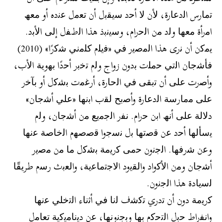
ﺗﻣﺎرس اﻟدﻋﺎرة، ﻷن ﻻ أﺣد ﺳﯾﻘﺑل أن ﺗﻌﻣل ﻋﻧده أو ﻣﻌﮫ
اﻣرأة ﻣﻌﮭﺎ وﻟد ﻣن اﻟﺣرام، وﺳﯾﻧﺑذ ھذا اﻟطﻔل إﻟﻰ اﻷﺑد.
ﯾﻣﻛن أن ﻧرى ھذا اﻟﻣﺻﯾر ﻓﻲ «ﻓﯾﻠم ﻛﻠﻣﻧﻲ ﺷﻛرًا» (2010)
ﻓﺄﺷﺟﺎن اﻟﺗﻲ ﺣﻣﻠت ﺑدون زواج وﻟم ﺗﺧﺑر أﺣدًا ﺑﮭوﯾﺔ اﻷب،
وأﺻرت ﻋﻠﻰ أن ﺗﺑﻘﻰ ﻓﻲ اﻟﺣﺎرة، أرﻏﻣت ﺑﺷﻛل أو ﺑﺂﺧر
ﻋﻠﻰ ﻣﻣﺎرﺳﺔ اﻟدﻋﺎرة وأﺻﺑﺢ ﻟﻘب اﺑﻧﮭﺎ «ﻋﻠﻲ أﺷﺟﺎن»
دﻻﻟﺔ ﻋﻠﻰ أﻧﮫ اﺑن ﺣرام. ﻧﻔر اﻟﺟﻣﯾﻊ ﻣن أﺷﺟﺎن، وﻟم
ﯾﺳﺄﻟﮭﺎ أﺣد ﻋن ﻗﺻﺗﮭﺎ ﺑل ﻧﺳﺟوا ﻗﺻﺻﮭم اﻟﺧﺎﺻﺔ ﻋﻧﮭﺎ
وﻋن ﺷرﻓﮭﺎ. اﻟﺟﻧون ﺣﻣﻰ ﻛرﯾﻣﺔ ﺑﺷﻛل ﻣﺎ ﻣن ﻣﺻﯾر
أﺷﺟﺎن وﻣن اﻷﻛواد واﻟﻘﯾود اﻻﺟﺗﻣﺎﻋﯾﺔ، واﻟﻌﺑث رﺳم طرﯾﻘًﺎ
ﻟﺳﯾﺎدة ھذا اﻟﺟﻧون.
ﻛرﯾﻣﺔ دون أن ﺗدري ﺗﻛﺷف ﻟﻧﺎ ﻓﻲ أﺛﻧﺎء اﻟﺗﺧﻠﻲ ﻋﻧﮭﺎ
واﻧﻔراط ﺣﺑل اﻟﺗﺣﻛم ﺑﮭﺎ وﺑﺟﻧوﻧﮭﺎ، ﻋن دﯾﻧﺎﻣﯾﻛﯾﺔ ﺗﻌﺎﻣل