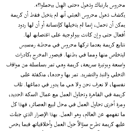
ﻣﺣروس ﺑﺎرﺗﺑﺎك وذھول «ﺣﺗﻰ اﻟﮭِﺑل ﺑﯾﺣﻣﻠوا؟».
ﯾﻛﺷف ذھول ﻣﺣروس اﻟﻌﺑﺛﻲ أﻧﮫ ﻟم ﯾﺗﺧﯾل ﻓﻘط أن ﻛرﯾﻣﺔ
ﯾﻣﻛن أن ﺗﺣﻣل، إﻧﻣﺎ ﻟم ﯾﺗﺧﯾﻠﮭﺎ ﻛﺈﻧﺳﺎﻧﺔ أو أن ﻟﮭﺎ ردود
أﻓﻌﺎل ﺣﺗﻰ وإن ﻛﺎﻧت ﺑﯾوﻟوﺟﯾﺔ ﻋﻠﻰ اﻏﺗﺻﺎﺑﮫ ﻟﮭﺎ.
ﻧﺗﺎﺑﻊ ﻛرﯾﻣﺔ ﺑﻌدﻣﺎ ﺗرﻛﮭﺎ ﻣﺣروس ﻓﻲ ﻣﺣطﺔ رﻣﺳﯾس
ﻟﯾﺗﺧﻠص ﻣﻧﮭﺎ وﻣﻣﺎ ﻓﻲ ﺑطﻧﮭﺎ. ﻓﯾﺻور اﻟﻣﺧرج ﺑﻛﺎدرات
واﺳﻌﺔ وﺑوﺗﯾرة ﺳرﯾﻌﺔ، ﻛرﯾﻣﺔ وھﻲ ﺗﻣر ﺑﺳﻠﺳﻠﺔ ﻣن ﻣواﻗف
اﻟﺗﺧﻠﻲ واﻟﻧﺑذ واﻟﺗﺷرﯾد. ﺗﻣر ﺑﮭﺎ وﺣدھﺎ، ﻣﻧﻛﻔﺋﺔ ﻋﻠﻰ
ﻧﻔﺳﮭﺎ، ﻻ ﻧﻌرف ﻧﺣن وﻻ ھﻲ ﻣﺎ ﯾدور ﻓﻲ دﻣﺎﻏﮭﺎ. ﺗﻠف
ﻛرﯾﻣﺔ ﻓﻲ اﻟﻘﺎھرة وﺗﺣﺎول اﻟﻌﻣل ﻣﻊ ﻋﻣﺎل اﻟﺳﻛﺔ اﻟﺣدﯾد،
وﻣرة أﺧرى ﺗﺣﺎول اﻟﻌﻣل ﻓﻲ ﻣﺣل ﻟﺑﯾﻊ اﻟﻌﺻﺎﺋر، ﻓﮭذا ﻛل
ﻣﺎ ﺗﻔﮭﻣﮫ ﻋن اﻟﻌﺎﻟم، وھو اﻟﻌﻣل. ﺑﮭذا اﻹﺻرار اﻟذي ﺟﺑﻠت
ﻋﻠﯾﮫ ﻛرﯾﻣﺔ ﺗطرح ﺳؤاﻻً ﺣول اﻟﻌﻣل وأﺧﻼﻗﯾﺎﺗﮫ ﻓﯾﻣﺎ ﯾﺧص