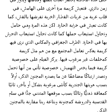
زﻣن داﺋري. ﻓﺗﻌﯾش ﻛرﯾﻣﺔ ﻣرة أﺧرى ﻋﻠﻰ اﻟﮭﺎﻣش، ﻓﻲ
ﻗﻠب ﻋرﺑﺔ ﻣن ﻋرﺑﺎت اﻟﻘطﺎر اﻟﺧرﺑﺔ ﺗﻔرﺷﮭﺎ ﺑﺎﻟﻘش، ﻛﻣﺎ
ﻛﺎﻧت ﺗﻌﯾش ﻓﻲ ﺧراﺑﺔ اﻟﺣﺎرة. ﻟﻛن ھذه اﻟﻣرة وھﻲ ﺣﺎﻣل
وﺗﺣﺎول اﺳﺗﯾﻌﺎب ﺣﻣﻠﮭﺎ ﻛﻣﺎ ﻛﺎﻧت ﺗﺣﺎول اﺳﺗﯾﻌﺎب اﻟﺗﺣرش
ﺑﮭﺎ ﻓﻲ اﻟﺣﺎرة. اﻟظرف اﻟﺟﻐراﻓﻲ واﻟﻣﻛﺎﻧﻲ اﻟذي ﻧرى ﻓﯾﮫ
ﻛرﯾﻣﺔ ﯾﻌﻛس ﺗﻌﺎﻣل اﻟﻣﺟﺗﻣﻊ ﻣﻊ ﻣن ھم ﻣﺛل ﻛرﯾﻣﺔ
ﻛﻣﺧﻠﻔﺎت ﻏﯾر ﻣرﻏوب ﻓﯾﮭﺎ. ﯾرﻛز اﻟﻔﯾﻠم ﻋﻠﻰ ﺧﺻوﺻﯾﺔ
ﻛرﯾﻣﺔ ﻓﯾﻣﺎ ﯾﺧص اﻟﺗﮭﻣﯾش، ﺧﺻوﺻﯾﺔ ﺗﺄﺗﻲ ﻣن أﻧﮭﺎ ﺗﺣﻣل
وﺗﺻدر ارﺗﺑﺎﻛًﺎ ﻣﺿﺎﻋﻔًﺎ ﻋن ﻣﺎ ﯾﺻدره اﻟﻣﺟﻧون اﻟذﻛر، أوﻻً
ﺑﺳﺑب ھوﯾﺗﮭﺎ اﻟﺟﻧدرﯾﺔ ﻛﺄﻧﺛﻰ ﻣرﻏوﺑﺔ ﺑﺷﻛل أو ﺑﺂﺧر، ﺛﺎﻧﯾًﺎ
ﻛﻣﻌﺎﻗﺔ ذھﻧﯾًّﺎ وﺛﺎﻟﺛًﺎ ﺑﺳﺑب ﻣوﻗﻌﮭﺎ اﻟﻣﺗدﻧﻲ ﺟدًّا ﻓﻲ ﺳﻠم
اﻟﻘدﺳﯾﺔ واﻟدروﺷﺔ ﻛﻣﺟﻧوﻧﺔ وﺑﺗﺎﻋﺔ رﺑﻧﺎ ﻣﻘﺎرﻧﺔ ﺑﺎﻟﻣﺟﻧون
اﻟذﻛر.