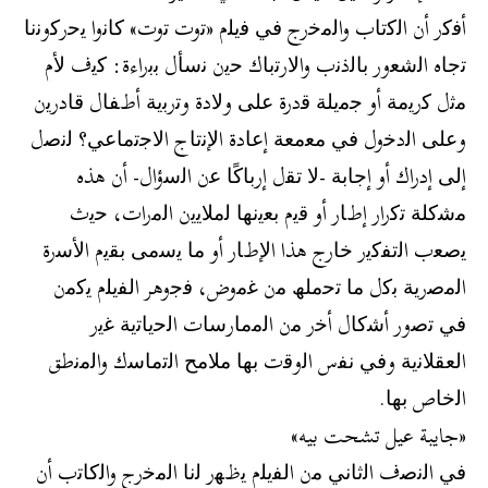
أﻓﻛر أن اﻟﻛﺗﺎب واﻟﻣﺧرج ﻓﻲ ﻓﯾﻠم «ﺗوت ﺗوت» ﻛﺎﻧوا ﯾﺣرﻛوﻧﻧﺎ
ﺗﺟﺎه اﻟﺷﻌور ﺑﺎﻟذﻧب واﻻرﺗﺑﺎك ﺣﯾن ﻧﺳﺄل ﺑﺑراءة: ﻛﯾف ﻷم
ﻣﺛل ﻛرﯾﻣﺔ أو ﺟﻣﯾﻠﺔ ﻗدرة ﻋﻠﻰ وﻻدة وﺗرﺑﯾﺔ أطﻔﺎل ﻗﺎدرﯾن
وﻋﻠﻰ اﻟدﺧول ﻓﻲ ﻣﻌﻣﻌﺔ إﻋﺎدة اﻹﻧﺗﺎج اﻻﺟﺗﻣﺎﻋﻲ؟ ﻟﻧﺻل
إﻟﻰ إدراك أو إﺟﺎﺑﺔ -ﻻ ﺗﻘل إرﺑﺎﻛًﺎ ﻋن اﻟﺳؤال- أن ھذه
ﻣﺷﻛﻠﺔ ﺗﻛرار إطﺎر أو ﻗﯾم ﺑﻌﯾﻧﮭﺎ ﻟﻣﻼﯾﯾن اﻟﻣرات، ﺣﯾث
ﯾﺻﻌب اﻟﺗﻔﻛﯾر ﺧﺎرج ھذا اﻹطﺎر أو ﻣﺎ ﯾﺳﻣﻰ ﺑﻘﯾم اﻷﺳرة
اﻟﻣﺻرﯾﺔ ﺑﻛل ﻣﺎ ﺗﺣﻣﻠﮫ ﻣن ﻏﻣوض، ﻓﺟوھر اﻟﻔﯾﻠم ﯾﻛﻣن
ﻓﻲ ﺗﺻور أﺷﻛﺎل أﺧر ﻣن اﻟﻣﻣﺎرﺳﺎت اﻟﺣﯾﺎﺗﯾﺔ ﻏﯾر
اﻟﻌﻘﻼﻧﯾﺔ وﻓﻲ ﻧﻔس اﻟوﻗت ﺑﮭﺎ ﻣﻼﻣﺢ اﻟﺗﻣﺎﺳك واﻟﻣﻧطق
اﻟﺧﺎص ﺑﮭﺎ.
«جايبة عيل تشحت بيه»
ﻓﻲ اﻟﻧﺻف اﻟﺛﺎﻧﻲ ﻣن اﻟﻔﯾﻠم ﯾظﮭر ﻟﻧﺎ اﻟﻣﺧرج واﻟﻛﺎﺗب أن