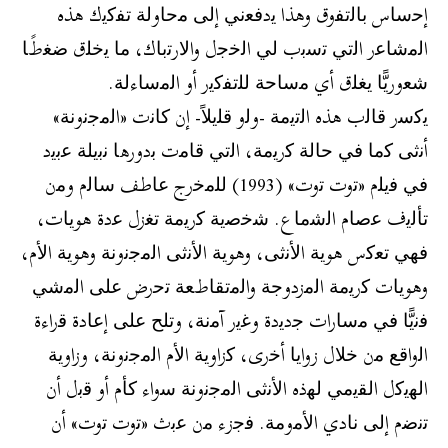
إﺣﺳﺎس ﺑﺎﻟﺗﻔوق وھذا ﯾدﻓﻌﻧﻲ إﻟﻰ ﻣﺣﺎوﻟﺔ ﺗﻔﻛﯾك ھذه
اﻟﻣﺷﺎﻋر اﻟﺗﻲ ﺗﺳﺑب ﻟﻲ اﻟﺧﺟل واﻻرﺗﺑﺎك، ﻣﺎ ﯾﺧﻠق ﺿﻐطًﺎ
ﺷﻌورﯾًّﺎ ﯾﻐﻠق أي ﻣﺳﺎﺣﺔ ﻟﻠﺗﻔﻛﯾر أو اﻟﻣﺳﺎءﻟﺔ.
ﯾﻛﺳر ﻗﺎﻟب ھذه اﻟﺗﯾﻣﺔ -وﻟو ﻗﻠﯾﻼً- إن ﻛﺎﻧت «اﻟﻣﺟﻧوﻧﺔ»
أﻧﺛﻰ ﻛﻣﺎ ﻓﻲ ﺣﺎﻟﺔ ﻛرﯾﻣﺔ، اﻟﺗﻲ ﻗﺎﻣت ﺑدورھﺎ ﻧﺑﯾﻠﺔ ﻋﺑﯾد
ﻓﻲ ﻓﯾﻠم «ﺗوت ﺗوت» (1993) ﻟﻠﻣﺧرج ﻋﺎطف ﺳﺎﻟم وﻣن
ﺗﺄﻟﯾف ﻋﺻﺎم اﻟﺷﻣﺎع. ﺷﺧﺻﯾﺔ ﻛرﯾﻣﺔ ﺗﻐزل ﻋدة ھوﯾﺎت،
ﻓﮭﻲ ﺗﻌﻛس ھوﯾﺔ اﻷﻧﺛﻰ، وھوﯾﺔ اﻷﻧﺛﻰ اﻟﻣﺟﻧوﻧﺔ وھوﯾﺔ اﻷم،
وھوﯾﺎت ﻛرﯾﻣﺔ اﻟﻣزدوﺟﺔ واﻟﻣﺗﻘﺎطﻌﺔ ﺗﺣرض ﻋﻠﻰ اﻟﻣﺷﻲ
ﻓﻧﯾًّﺎ ﻓﻲ ﻣﺳﺎرات ﺟدﯾدة وﻏﯾر آﻣﻧﺔ، وﺗﻠﺢ ﻋﻠﻰ إﻋﺎدة ﻗراءة
اﻟواﻗﻊ ﻣن ﺧﻼل زواﯾﺎ أﺧرى، ﻛزاوﯾﺔ اﻷم اﻟﻣﺟﻧوﻧﺔ، وزاوﯾﺔ
اﻟﮭﯾﻛل اﻟﻘﯾﻣﻲ ﻟﮭذه اﻷﻧﺛﻰ اﻟﻣﺟﻧوﻧﺔ ﺳواء ﻛﺄم أو ﻗﺑل أن
ﺗﻧﺿم إﻟﻰ ﻧﺎدي اﻷﻣوﻣﺔ. ﻓﺟزء ﻣن ﻋﺑث «ﺗوت ﺗوت» أن