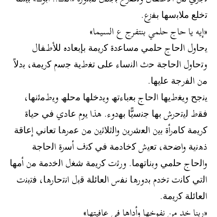
ﺗﺧﻠﻊ ﻣﻼﺑﺳﮭﺎ ﺑﻔزع.
«إيه يا حاج حلمي بنتفرج ع السيما»
ﯾﺣﺎول اﻟﺣﺎج ﺣﻠﻣﻲ ﻣﺳﺎﻋدة ﻛرﯾﻣﺔ ﺑﺈﺑﻌﺎده ﻟﻸطﻔﺎل
وﺗﺣﺎول اﻟﺣﺎﺟﺔ ﺣث اﻟﻧﺳﺎء ﻋﻠﻰ ﺗﻐطﯾﺔ ﺟﺳم ﻛرﯾﻣﺔ، ﺑدﻻً
ﻣن اﻟﻔرﺟﺔ ﻋﻠﯾﮭﺎ.
ﯾﻧﺟﺢ وﯾﻐطﯾﮭﺎ اﻟﺣﺎج ﺑﻌﺑﺎءﺗﮫ وﯾدﺧﻠﮭﺎ ﻣﺣﻠﮫ وﯾطﻣﺋﻧﮭﺎ،
ﻓﻘط ﻟﯾﺗﺣرش ﺑﮭﺎ ﺟﻧﺳﯾًّﺎ ﺑﮭدوء. ھذا ﯾوم ﻋﺎدي ﻓﻲ ﺣﯾﺎة
ﻛرﯾﻣﺔ ﻛﺎﻣرأة ﺑﯾن اﻟﻌﺷرﯾن واﻟﺛﻼﺛﯾن ﻣن ﻋﻣرھﺎ ﺗﻌﺎﻧﻲ إﻋﺎﻗﺔ
ذھﻧﯾﺔ واﺿﺣﺔ، ﺗﻌﯾش ﻛﺧﺎدﻣﺔ ﻓﻲ ﻛﻧف أﺳرة اﻟﺣﺎﺟﺔ
واﻟﺣﺎج ﺣﻠﻣﻲ وﺑﻧﺎﺗﮭﻣﺎ. ورﺛت ﻛرﯾﻣﺔ ﺷﻐل اﻟﺧدﻣﺔ ﻣن أﻣﮭﺎ
اﻟﺗﻲ ﻛﺎﻧت ﺗﺧدم ﺑدورھﺎ ﻧﻔس اﻟﻌﺎﺋﻠﺔ ﻗﺑل اﻧﺗﺣﺎرھﺎ، ﻓﺗﺑﻧت
اﻟﻌﺎﺋﻠﺔ ﻛرﯾﻣﺔ.
«ربنا خد من نفوخها وأداها في عافيتها»