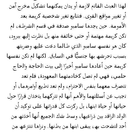
ﻟﮭذا اﻟﻌﺑث اﻟﻘﺎﺗم ﻻزﻣﺔ أو ﯾدان ﯾﻣﻛﻧﮭﻣﺎ ﺗﺷﻛﯾل ﻣﺧرج آﻣن
أو ﺗﻐﯾﯾر ﻣواﻗﻊ اﻟﻘوى. ﻓﻧﺗﺎﺑﻊ ﺗﻐﯾر ﺷﺧﺻﯾﺔ ﻛرﯾﻣﺔ ﺑﻌد
اﻷﻣوﻣﺔ. ﺣﯾن ﯾﺟدھﺎ ﺳﺎﻣﺑو ﺻدﻓﺔ ﻓﻲ ﻗﺳم اﻟﺷرطﺔ، ﻟم
ﺗﻛن ﻛرﯾﻣﺔ ﻣﮭﺗﻣﺔ أو ﺣﺗﻰ ﺧﺎﺋﻔﺔ ﻣﻧﮫ ﺑل ﻧظرت إﻟﯾﮫ ﺑﺑرود،
ﻛﺎن ھو ﻧﻔﺳﮫ ﺳﺎﻣﺑو اﻟذي طﺎﻟﻣﺎ دﻋت ﻋﻠﯾﮫ وﺿرﺑﺗﮫ
ﺑﺳﺑب ﺗﺣرﺷﮫ ﺑﮭﺎ ﺟﻧﺳﯾًّﺎ ﻓﻲ اﻟﺳﺎﺑق. ﻟﻛﻧﮭﺎ ﻟم ﺗﻛن ﻧﻔﺳﮭﺎ
ﻛرﯾﻣﺔ ﺣﯾن أﻋﺎدھﺎ ﺳﺎﻣﺑو أﺧﯾرًا إﻟﻰ ﺑﯾت اﻟﺣﺎﺟﺔ واﻟﺣﺎج
ﺣﻠﻣﻲ، ﻓﮭﻲ ﻟم ﺗﺻل ﻛﺧﺎدﻣﺗﮭﻣﺎ اﻟﻣﻌﮭودة، ﻓﻠم ﺗﻌد
ﺗﺗﺻرف ﻣﻌﮭﻣﺎ ﺑﻧﻔس اﻻﺣﺗرام، وﻟم ﺗﻌد ﺗطﯾﻊ أواﻣرھﻣﺎ، أو
ﺗﺟﯾب ﻋن أﺳﺋﻠﺗﮭﻣﺎ واﻷھم أﻧﮭﺎ ﻟم ﺗﺗرﻛﮭﻣﺎ ﯾﺗﺧذان ﻗرارًا ﺣول
ﺣﯾﺎﺗﮭﺎ أو ﺣﯾﺎة اﺑﻧﮭﺎ، ﺑل رﻛزت ﻛل ﻗدراﺗﮭﺎ ﻋﻠﻰ ﺗوﻛﯾد أن
اﻟوﻟد اﻟراﻗد ﺑﯾن ذراﻋﯾﮭﺎ، وﺳط ﺷك اﻟﺟﻣﯾﻊ أﻧﮭﺎ أﺧذﺗﮫ ﻣن
أﺣد ﻟﺗﺷﺣت ﺑﮫ، ﯾﺑﻘﻰ اﺑﻧﮭﺎ ﻣن ﺑطﻧﮭﺎ. وﻧراھﺎ ﺗﻧﺗزﻋﮫ ﻣن