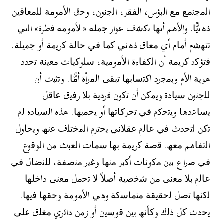
اﻟﻣﺟﺗﻣﻊ ﻣﻊ اﻟﺑؤس، اﻟﻔﻘر، اﻟﺟﻧون، وﺣق اﻷﻣوﻣﺔ ﻟﻠﻣﻌﺎﻗﯾن
ذھﻧﯾًّﺎ. واﻷھم أﻧﮭﺎ ﺗﻛﺷف ﻋوار ﺟﻣﻠﺔ «اﻷﻣوﻣﺔ ﻓطرة» اﻟﺗﻲ
ﺗﺗﮭﺷم أﻣﺎم أي ﻣﻌﺎق ذھﻧﻲ ﻛﻣﺎ ﻓﻲ ﺣﺎﻟﺔ ﻛرﯾﻣﺔ أو ﺟﻣﯾﻠﺔ.
ﻓﺗؤﻛد ﻛرﯾﻣﺔ أن اﻟﻛﻔﺎءة اﻷﻣوﻣﯾﺔ، ﺳﻠوﻛﯾﺎت ﻣﻌﯾﻧﺔ ﺗﺣدد
ھوﯾﺔ اﻷم وﺑﻣﺟرد اﻛﺗﺳﺎﺑﮭﺎ ﺗﺑﻘﻰ اﻟﻣرأة أﻣًّﺎ. وﺗﺛﺑت أن
ﻟﻠﺟﻧون ﺳﯾﺎدة وﯾﻣﻛن أن ﺗﻛون ﻓردﯾﺔ ﺑﻼ رﻓﯾق ﻋﺎﻗل
ﯾﺳﺎﻋدھﺎ وﯾﺗﺣﻛم ﻓﻲ ﺗﺣرﻛﺎﺗﮭﺎ أو ﯾﺣﻣﯾﮭﺎ. ھذه اﻟﺳﯾﺎدة ﻟم
ﺗﻛن ﻟﺗﺣدث ﻓﻲ ﻋﺎﻟم ﻋﻘﻼﻧﻲ ﯾﺣﺗرم اﻟﻣﺧﺗﻠف ﻋﻧﮫ وﯾﺣﺎول
اﻟﺗﻔﺎھم ﻣﻌﮫ. ﻗﺻﺔ ﻛرﯾﻣﺔ ﺑﮭﺎ ﺳﻣﺎت اﻟﻌﺑث ﻣن اﻟوﻗوع
ﻓﻲ ﺻراع ﺑﯾن ﻣﻛوﻧﺎت أﻛﺑر ﻣﻧﮭﺎ وﻏﯾر ﻣﻧﺻﻔﺔ، ﻟﻠﻧﺿﺎل ﻓﻲ
ﻋﺎﻟم ﺑﻼ ﻣﻌﻧﻰ ﻣن ﺷﺧﺻﯾﺔ أﺻﻼً ﻻ ﺗﺣﻣل ﻣﻌﻧﻰ داﺧﻠﮭﺎ
ﻟﻛﻧﮭﺎ ﺗﺻل ﻟﺣﻘﯾﻘﺔ ﻣﺗﻣﺎﺳﻛﺔ وھﻲ اﻷﻣوﻣﺔ وﺣﻘﮭﺎ ﻓﯾﮭﺎ.
ﯾﺣدث ﻛل ذﻟك وﻛﺄﻧﮫ ﺑﯾن ﻗوﺳﯾن أو زﻣن داﺋري ﻣﻐﻠق ﻋﻠﻰ