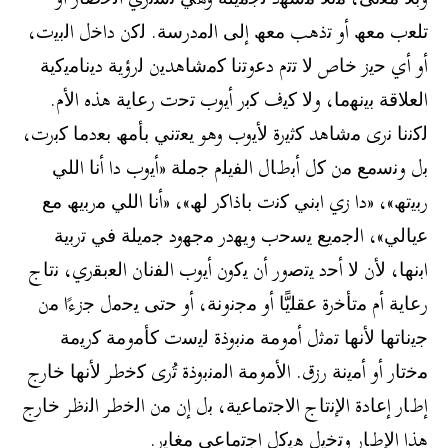
ﺗﻠﻌب ﻣﻌﮫ أو ﺗذھب ﻣﻌﮫ إﻟﻰ اﻟﻣدرﺳﺔ. ﻟﻛن داﺧل اﻟﺑﯾت،
أو أي ﺣﯾز ﺧﺎص ﻻ ﺗﺗم دﻋوﺗﻧﺎ ﻛﻣﺷﺎھدﯾن ﻟرؤﯾﺔ دﯾﻧﺎﻣﯾﻛﯾﺔ
اﻟﻌﻼﻗﺔ ﺑﯾﻧﮭﻣﺎ، وﻻ ﻛﯾف ﻛﺑر أﯾوب ﺗﺣت رﻋﺎﯾﺔ ھذه اﻷم.
ﻟﻛﻧﻧﺎ ﻧرى ﻣﺷﺎھد ﻛﺛﯾرة ﻷﯾوب وھو ﯾﻌﺗﻧﻲ ﺑﺄﻣﮫ ﺑﻌدﻣﺎ ﻛﺑرت،
ﺑل وﻧﺳﻣﻊ ﻣن ﻛل أﺑطﺎل اﻟﻔﯾﻠم ﺟﻣﻠﺔ «أﯾوب دا أﻧﺎ اﻟﻠﻲ
رﺑﯾﺗﮫ»، «دا زي اﺑﻧﻲ ﻛﻧت ﺑﺎذاﻛر ﻟﮫ»، «أﻧﺎ اﻟﻠﻲ ﻣرﺑﯾﮫ ﻣﻊ
ﻋﯾﺎﻟﻲ»، اﻟﺟﻣﯾﻊ ﯾﺳﺣب وﯾﮭدر ﻣﺟﮭود ﺟﻣﯾﻠﺔ ﻓﻲ ﺗرﺑﯾﺔ
اﺑﻧﮭﺎ، ﻷن ﻻ أﺣد ﯾﺗﺻور أن ﯾﻛون أﯾوب اﻟﻔﻧﺎن اﻟﻌﺑﻘري، ﻧﺗﺎج
رﻋﺎﯾﺔ أم ﻣﺗﺄﺧرة ﻋﻘﻠﯾًّﺎ أو ﻣﺟﻧوﻧﺔ، أو ﺣﺗﻰ ﯾﺣﻣل ﺟزءًا ﻣن
ﺟﯾﻧﺎﺗﮭﺎ ﻷﻧﮭﺎ ﺗﻣﺛل أﻣوﻣﺔ ﻣﻧﺑوذة ﻟﯾﺳت ﻛﺄﻣوﻣﺔ ﻛرﯾﻣﺔ
ﻣﺧﺗﺎر أو أﻣﯾﻧﺔ رزق. اﻷﻣوﻣﺔ اﻟﻣﻧﺑوذة ﺗُرى ﻛﺧطر ﻷﻧﮭﺎ ﺧﺎرج
إطﺎر إﻋﺎدة اﻹﻧﺗﺎج اﻻﺟﺗﻣﺎﻋﯾﺔ، ﺑل إن ﻣن اﻟﺧطر اﻟﻧظر ﺧﺎرج
ھذا اﻹطﺎر وﺗﺧﯾل ھﯾﻛل اﺟﺗﻣﺎﻋﻲ ﻣﻐﺎﯾر.