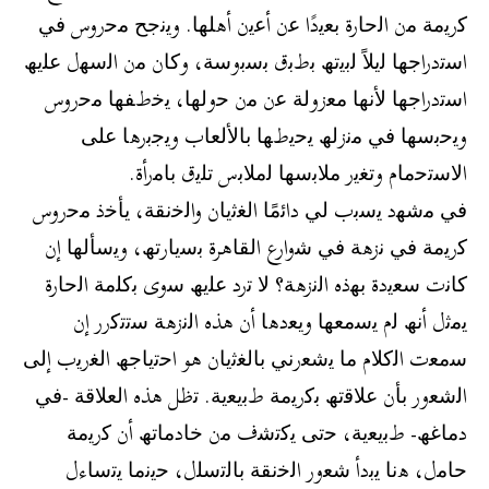
ﻛرﯾﻣﺔ ﻣن اﻟﺣﺎرة ﺑﻌﯾدًا ﻋن أﻋﯾن أھﻠﮭﺎ. وﯾﻧﺟﺢ ﻣﺣروس ﻓﻲ
اﺳﺗدراﺟﮭﺎ ﻟﯾﻼً ﻟﺑﯾﺗﮫ ﺑطﺑق ﺑﺳﺑوﺳﺔ، وﻛﺎن ﻣن اﻟﺳﮭل ﻋﻠﯾﮫ
اﺳﺗدراﺟﮭﺎ ﻷﻧﮭﺎ ﻣﻌزوﻟﺔ ﻋن ﻣن ﺣوﻟﮭﺎ، ﯾﺧطﻔﮭﺎ ﻣﺣروس
وﯾﺣﺑﺳﮭﺎ ﻓﻲ ﻣﻧزﻟﮫ ﯾﺣﯾطﮭﺎ ﺑﺎﻷﻟﻌﺎب وﯾﺟﺑرھﺎ ﻋﻠﻰ
اﻻﺳﺗﺣﻣﺎم وﺗﻐﯾر ﻣﻼﺑﺳﮭﺎ ﻟﻣﻼﺑس ﺗﻠﯾق ﺑﺎﻣرأة.
ﻓﻲ ﻣﺷﮭد ﯾﺳﺑب ﻟﻲ داﺋﻣًﺎ اﻟﻐﺛﯾﺎن واﻟﺧﻧﻘﺔ، ﯾﺄﺧذ ﻣﺣروس
ﻛرﯾﻣﺔ ﻓﻲ ﻧزھﺔ ﻓﻲ ﺷوارع اﻟﻘﺎھرة ﺑﺳﯾﺎرﺗﮫ، وﯾﺳﺄﻟﮭﺎ إن
ﻛﺎﻧت ﺳﻌﯾدة ﺑﮭذه اﻟﻧزھﺔ؟ ﻻ ﺗرد ﻋﻠﯾﮫ ﺳوى ﺑﻛﻠﻣﺔ اﻟﺣﺎرة
ﯾﻣﺛل أﻧﮫ ﻟم ﯾﺳﻣﻌﮭﺎ وﯾﻌدھﺎ أن ھذه اﻟﻧزھﺔ ﺳﺗﺗﻛرر إن
ﺳﻣﻌت اﻟﻛﻼم ﻣﺎ ﯾﺷﻌرﻧﻲ ﺑﺎﻟﻐﺛﯾﺎن ھو اﺣﺗﯾﺎﺟﮫ اﻟﻐرﯾب إﻟﻰ
اﻟﺷﻌور ﺑﺄن ﻋﻼﻗﺗﮫ ﺑﻛرﯾﻣﺔ طﺑﯾﻌﯾﺔ. ﺗظل ھذه اﻟﻌﻼﻗﺔ -ﻓﻲ
دﻣﺎﻏﮫ- طﺑﯾﻌﯾﺔ، ﺣﺗﻰ ﯾﻛﺗﺷف ﻣن ﺧﺎدﻣﺎﺗﮫ أن ﻛرﯾﻣﺔ
ﺣﺎﻣل، ھﻧﺎ ﯾﺑدأ ﺷﻌور اﻟﺧﻧﻘﺔ ﺑﺎﻟﺗﺳﻠل، ﺣﯾﻧﻣﺎ ﯾﺗﺳﺎءل