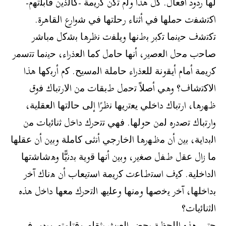
ﻟﮭﺎ ردود أﻓﻌﺎل. ﻛل ھذا وﻟم ﺗﻛن ﻛرﯾﻣﺔ -ﻛﺎﻟذﯾن ﻗﺎﺑﻠﺗﮭم-
اﻛﺗﺷﻔت ﺣﻣﻠﮭﺎ ﻓﻲ أﺛﻧﺎء رﺣﻠﺗﮭﺎ ﻓﻲ ﺷوارع اﻟﻘﺎھرة.
ﺗﻛﺗﺷف ﺣﯾﻧﻣﺎ ﺗﻛﺑر ﺑطﻧﮭﺎ وﯾﻠﻔت ﻧظرھﺎ ﺑﺷﻛل ﻣﺑﺎﺷر
ﺻﺎﺣب ﻣﺣل اﻟﻌﺻﯾر، أﻧﮭﺎ ﺣﺎﻣل ﻛﻣﺎ اﻟﻌذراء، ﺣﯾﻧﻣﺎ ﺗﺗﺳﻣر
ﻛرﯾﻣﺔ أﻣﺎم أﯾﻘوﻧﺔ ﻟﻠﻌذراء ﺣﺎﻣﻠﺔ اﻟﻣﺳﯾﺢ. ﻛم أرﺑﻛﮭﺎ ھذا
اﻻﻛﺗﺷﺎف؟ وھﻲ أﺻﻼً ﺗﺣﻣل طﺑﻘﺎت ﻣن اﻻرﺗﺑﺎك ﻓوق
ظﮭرھﺎ، ارﺗﺑﺎك داﺧﻠﻲ ﯾﻌﺗرﯾﮭﺎ ﻧظرًا إﻟﻰ ﺣﺎﻟﺗﮭﺎ اﻟﻌﻘﻠﯾﺔ،
وارﺗﺑﺎك ﺗﺻدره ﻟﻣن ﺣوﻟﮭﺎ. ﻓﮭﻲ ﺗﺗﺣرك داﺧل ﺛﻧﺎﺋﯾﺎت ﻣن
اﻟﺑداﯾﺔ، ﺑﯾن أن ﻣظﮭرھﺎ اﻟﺧﺎرﺟﻲ أﻧﺛﻰ ﻛﺎﻣﻠﺔ وﺑﯾن أن ﻋﻘﻠﮭﺎ
ﻣﺎ زال ﻋﻘل طﻔل ﺻﻐﯾر، وﺑﯾن أﻧﮭﺎ ﻗوﯾﺔ ﺑدﻧﯾًّﺎ وھﺷﺎﺷﺗﮭﺎ
اﻟداﺧﻠﯾﺔ. ﻛﯾف اﺳﺗطﺎﻋت ﻛرﯾﻣﺔ اﺳﺗﯾﻌﺎب أن ھﻧﺎك آﺧر
ﺑداﺧﻠﮭﺎ، آﺧر ﯾﺧﺻﮭﺎ وﻣﻧﮭﺎ وﻋﻠﯾﮫ اﻟﺗﺣرك ﻣﻌﮭﺎ داﺧل ھذه
اﻟﺛﻧﺎﺋﯾﺎت؟
ﺣﺗﻰ ھذه اﻟﻠﺣظﺔ ﯾﺣﺿر اﻟﻌﺑث ﺑﺛﻘﻠﮫ وﻗﺗﺎﻣﺗﮫ وﯾدور ﻓﻲ