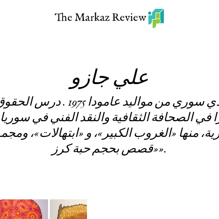
علي جازو
علي جازو شاعر كردي سوري من موا،
ًا في الصحافة الثقافية والنقد الفني في سوريا
 منها «الغروب الكبير»، و «ابتهالات»، ومج
«قصص بحجم حبة كرز».