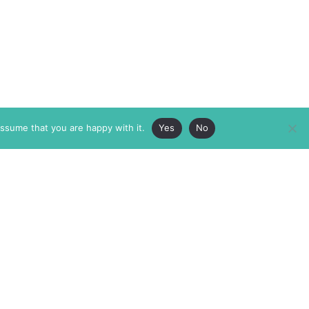
assume that you are happy with it.
Yes
No
ABOUT
MEMBERSHIP
MASTHEAD