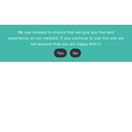
We use cookies to ensure that we give you the best
experience on our website. If you continue to use this site we
will assume that you are happy with it.
Yes
No
The Markaz Review
7 rue de Verdun
1465 Tamarind Ave., #702,
34000 Montpellier
Los Angeles CA 90028
France
USA
+33 4 67 02 87 39
info@themarkaz.org