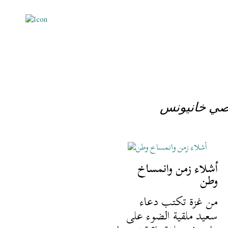
أشلاء زمن وانمساخ
وطن
من غزة تكتب دعاء
سعيد ملقية الضوء على