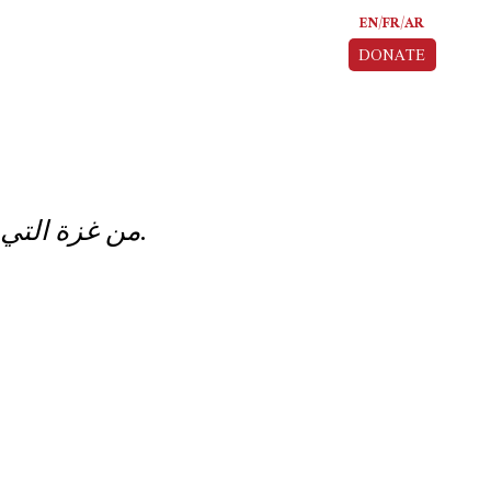
EN
FR
AR
DONATE
من غزة التي كانت. تعيش حاليًا في جحيم خيمة ما في مواصي خانيونس.