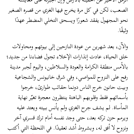
الصعب، لكن في كل مرة يخرج فيها الغزي من قصره الصغير
نحو المجهول يفقد شعورًا ويسحق التخلي المضطر عهدًا
وثيقًا.
والآن، بعد شهرين من عودة النازحين إلى بيوتهم ومحاولات
خلق الحياة، عادت إنذارات الإخلاء تجول فضاءنا من جديد؛
بالأمس منطقة الكرامة والعودة والسلاطين، واليوم تُجبر مدينة
رفح على النزوح للمواصي، وفي شرق خانيونس والشجاعية
وبيت حانون خرج الناس دونما حقائب طوارئ، خرجوا
بأسمائهم فقط وقلوبهم الباهتة ينتظرون معجزة تغيّر نهاية
المأساة. لم يشف جرح الغزي ولم يأنس ببيته ويعتد عليه
ويرمم حزن تركه بعد، حتى وجد نفسه أمام ترك قسري آخر
ونزوح لا أفق له، وبشروط أشد تعقيدًا. في اللحظة التي أكتب