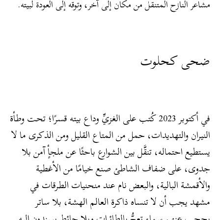
مشاعر النازح المتنقل من مكان إلى آخر، وتوقه إلى العودة لبيته.
ضحى كحلوت
في أكتوبر 2023 كُتب على الغزيِّ وداع بيته قسرًا؛ تحت وطأة
النيران والتهديدات، حمل من المتاع القليل ومن الذكرى ما لا
يستطيع احتماله، تنقَّل بين الشوارع باحثًا عن ملجأٍ آمن بلا
جدوى، على ضفاف الشاطئ صنع خيامًا من الأغطية
والأقمشة البالية، والبعض نام عند منحنيات الطرقات في
مشهد يجب أن لا تنساه ذاكرة العالم الهشة، بلا ساتر
يحجب عنهم سماء تعجُّ بالطائرات وبلا حائط يسندون إليه