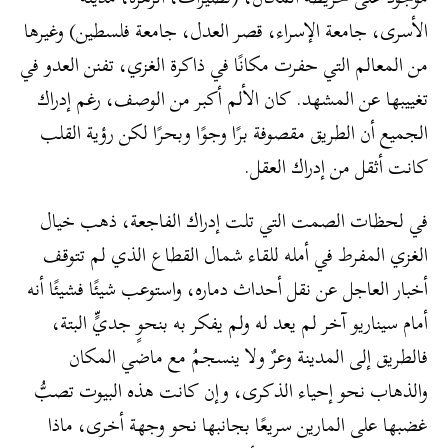
الأسرى، جامعة الإسراء، قصر العدل، جامعة فلسطين) وغيرها
من المعالم التي حفرت مكانًا في ذاكرة الغزي، تفنن العدو في
تغييبها عن المشهد. كان الألم أكبر من الوصف، رغم إدراك
الجميع أن الطريق مقصوفة برًا وجوًا وبحرًا لكن رؤية القلب
كانت أثقل من إدراك العقل.
في لحظات الصمت التي تلت إدراك الفاجعة، ذهب خيال
الغزي المفرط في أمله للقاء شمال القطاع الذي لم تتوقف
أخبار العاجل عن نقل أحداث دماره، واستوعب شيئًا فشيئًا أنه
أمام سيناريو آخر لم يعد له ولم يفكر به بنحوٍ جديٍّ البتة،
فالطريق إلى المدينة وعرٌ ولا ينسجمُ مع ماضي المكان
والذهاب نحو إحياء الذكرى، وإن كانت هذه البيوت تصبُّ
غضبها على المارين سريعًا بجانبها نحو وجهة أخرى، ماذا