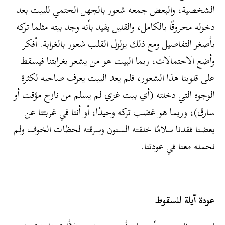
الشخصية، والبعض جمعه شعور بالجهل الحتمي للبيت بعد
دخوله محروقًا بالكامل، والقليل يفيد بأنه وجد بيته مثلما تركه
بأصغر التفاصيل ومع ذلك يزلزل القلب شعور بالغرابة. أفكر
وأضع الاحتمالات، ربما البيت هو من يشعر بغرابتنا فيسقط
على قلوبنا هذا الشعور، فلم يعد البيت يعرف صاحبه لكثرة
الوجوه التي دخلته (أي بيت غزي لم يسلم من نازح مؤقت أو
سارق)، وربما هو غضب تركه وحيدًا، أو أننا في غربتنا عن
بعضنا فقدنا سلامًا خلقته السنون وسرقته لحظات الخوف ولم
نحمله معنا في عودتنا.
عودة آيلة للسقوط