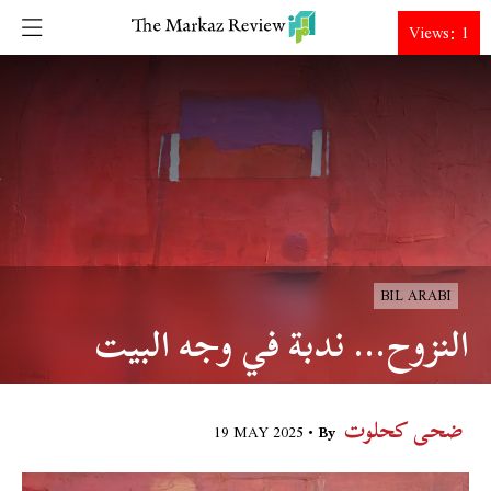
DONATE
Views: 1
BIL ARABI
النزوح… ندبة في وجه البيت
ضحى كحلوت
19 MAY 2025
By •