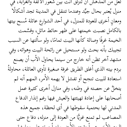
لعل من المدهش أن تنزلق أنت بين شعور الألفة والغرابة، في
منزل يُعتبر بحال جيِّد وعندما تتنقل في المدينة تجد أشكالًا
ومعانٍ أخرى للعودة للمنزل، في أحد الشوارع عائلة مُسح بيتها
بالكامل نصبت خيمتها على ظهر حائط مائل، وقسَّمت
الخيمة غرفًا وصالة كأنها البيت تمامًا، ولو سألتها عن السبب
تجيبك بأنه بحث ولو مستحيل عن رائحة البيت وهوائه، وفي
مشهد آخر تظن أنه خارج من سينما يحاول الأب أن يصنع
بردم بيته الذي أغلق الطريق غرفة صغيرة تأوي العائلة، محاولةُ
استعادة للبيت تنجح أو تفشل لا يهمه الأمر، المهم أنه لم
يتخلَّ عن حصته في وطنه، وفي منازل أخرى كثيرة عمل
أصحابها على إعادة تهيئتها والعيش فيها رغم إنذار الدفاع
المدني لها بحتمية سقوطها في أي لحظة، جميع هذه
المصاعب لم تمنع غزيًّا من العودة إلى منزله، دفاع حتى
الرمق الأخير عن أحقيته بالأرض وإن أجبرته على معايشة