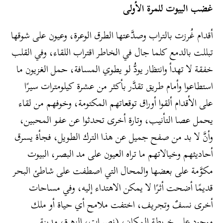
غضب البيوت للمرة الأولى
أقدام غُرزت بالتراب وصدَّعتها الطرق الوعرة، وعيون على شوقها
تبللت بالدمع كلما جال في الخاطر اقتراب اللقاء، وفي القلب
خفقة لا تهدأ وانتظار يودُّ لو يطوي المسافة، حمل الغزيون ما
استطاعوا وأمام طريق تقدَّر بأكثر من عشرة كيلومترات سيرًا
على الأقدام ألقوا أوراق توقعاتهم المكتومة، وخوفهم من لقاء
يحمل عصا التأنيب، وتارة أخرى تحدثوا عن عفو المحبين،
وأنَّ لا بد من صفح جميل عن هذا الترك الطويل، فجأة يسرق
أحاديثهم وخيالاتهم ما تراه العيون على مد البصر، البيوت
مكوَّمة على بعضها والمحال التي اصطفت على شاطئ البحر
قديمًا أضحت أثرًا لا يمكن الاهتداء إليه، وفي مساحات
أخرى نسفٌ وتجريف، اختفت ملامح أي حياة أو ملك
موجود على خريطة المكان، (نصيرات، الزهرة، مدينة