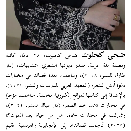
ضحى كحلوت
ضحى كحلوت، ٢٨ عامًا، كاتبة
ومعلمة لغة عربية. صدر ديوانها الشعري «تشابهات» (دار
طارق للنشر، ٢٠١٨)، وساهمت بعدة قصائد في مختارات
«غزة أرض الشعر» (المعهد العربي للدراسات والنشر، ٢٠٢١).
بالإضافة إلى كتابتها لمواقع إلكترونية مختلفة، ساهمت مؤخرًا
في مختارات «عند خط الصفر» (دار طباق للنشر، ٢٠٢٤)،
وشاركت في مختارات «غزة، هل من حياة بعد الموت؟»
(٢٠٢٥). تُرجمت قصائدها إلى الإنجليزية والفرنسية. تقيم