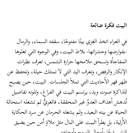
البيت فكرة ضائعة
في العراء اتخذ الغزي بيتًا مفتوحًا، سقفه السماء، والرمال
-بقوارضها وحشراتها- بلاط البيت، وفي الوجوه التي تعلوها
المفاجأة وتسحق ملامحها حرارة الشمس، تعرف نظرات
الإنكار والرفض، وتعرف اليد التي لا تمتلك حيلة، وتحفظ عن
ظهر قهر الأحاديث التي تملأ الجلسات. البيت، حين يصبح
للذاكرة صوت ويد، يرتسم البيت في الفراغ، وتلونه تفاصيل
تُدهش أهداف العدوّ غير المحققة، فالغزيُّ لم تشغله استحالة
الحياة عن بيته البعيد، ولم يشغله الحرمان عن سرد الحكاية
الأزلية، بل يطرأ البيت على البال مثل ملاذٍ آمن حين يضيق
الناس ذرعًا بأوجال النزوح وأوجاعه.