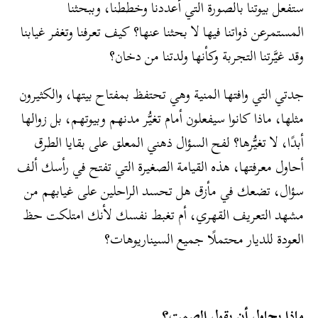
ستفعل بيوتنا بالصورة التي أعددنا وخططنا، وببحثنا
المستمرعن ذواتنا فيها لا بحثنا عنها؟ كيف تعرفنا وتغفر غيابنا
وقد غيَّرتنا التجربة وكأنها ولدتنا من دخان؟
جدتي التي وافتها المنية وهي تحتفظ بمفتاح بيتها، والكثيرون
مثلها، ماذا كانوا سيفعلون أمام تغيُّر مدنهم وبيوتهم، بل زوالها
أبدًا، لا تغيُّرها؟ لفح السؤال ذهني المعلق على بقايا الطرق
أحاول معرفتها، هذه القيامة الصغيرة التي تفتح في رأسك ألف
سؤال، تضعك في مأزق هل تحسد الراحلين على غيابهم من
مشهد التعريف القهري، أم تغبط نفسك لأنك امتلكت حظ
العودة للديار محتملًا جميع السيناريوهات؟
ماذا يحاول أن يقول الصمت؟