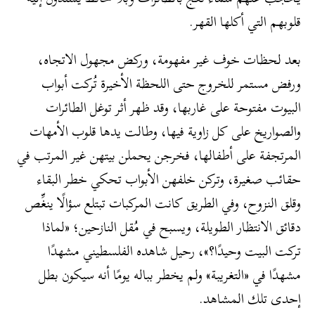
قلوبهم التي أكلها القهر.
بعد لحظات خوف غير مفهومة، وركض مجهول الاتجاه،
ورفض مستمر للخروج حتى اللحظة الأخيرة تُركت أبواب
البيوت مفتوحة على غاربها، وقد ظهر أثر توغل الطائرات
والصواريخ على كل زاوية فيها، وطالت يدها قلوب الأمهات
المرتجفة على أطفالها، فخرجن يحملن بيتهن غير المرتب في
حقائب صغيرة، وتركن خلفهن الأبواب تحكي خطر البقاء
وقلق النزوح، وفي الطريق كانت المركبات تبتلع سؤالًا ينغِّص
دقائق الانتظار الطويلة، ويسبح في مُقل النازحين؛ «لماذا
تركت البيت وحيدًا؟»، رحيل شاهده الفلسطيني مشهدًا
مشهدًا في «التغريبة» ولم يخطر بباله يومًا أنه سيكون بطل
إحدى تلك المشاهد.