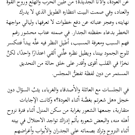
عن العودة، والأنا الجديدة؛ من طين الحرب والهلع وروح القوة
والعناد، وفي صمت البيت انتظاره الطويل الذي لا يدرك
نهايته، وعجز عتباته عن دفع خطوات لا تعرفها، وليالي مواجهة
الخطر بدعاء حفظته الجدار. في صمته عتاب محشور رغم
فهم السبب ومعرفة المسبب، أطيل النظر فيه علَّه يبدأ فتنكسر
ثلوج الجمود بيننا، ويطيل نظره علَّني ألقي اعتذارًا واحدًا، لكنَّ
نخزًا في القلب أقوى وأقدر على خلق حالة من التحديق
المستمر من دون لفظة تفضُّ المجلس.
في الجلسات مع العائلة والأصدقاء والغرباء، يثبُ السؤال دون
خجل «هل شعرتم بغصَّة أثناء العودة؟» وكانت الإجابات
متقاربة، جمعها الشعور بغرابة من سكن المنزل أثناء فترة نزوح
أهله منه، والبعض شعوره بألم إدراك تواجد الاحتلال في بيته
أثناء النزوح وترك بصماته على الجدران والأبواب وأغراضهم