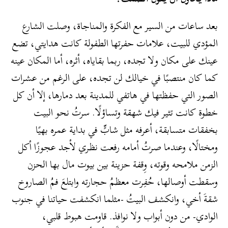
بعد ساعات من السير مع الفكرة والمناجاة، وصلت الشارع
المؤدي للبيت، علامات حفرتها الطفولة كانت هدايتي، تضع
عينك على مكان ولا تجده، ربما بقاياه، أثره، أما المكان عينه
كما كان منتصبًا في خيالك لن تجده، على الرغم من عشرات
الصور التي حفظتها في هاتفي للمدينة بعد دمارها، إلا أن كل
خطوة كانت تثير فيك شهقة وتساؤلًا. سرتُ نحو البيت
بخفقات متسابقة، أعرفه مثل شابٍّ في بداية عمره بهيًا
ومختالًا، وعندما صرتُ أمامه رفعت نظري لأجد عجوزًا أكل
الزمن ملامحه وقوته، وِقفة حزينة بين بيوت مال بها الحزن
وسقطت أوصالها، حُفِرت معظمُ حجارته وابتلعَ فمُ الصاروخ
شقةَ أخي، وانكشف البيتُ -مثلما انكشفت حياتنا في جنوب
الوادي- من دون أبواب ولا نوافذ. قاومت هبوط قلبي،