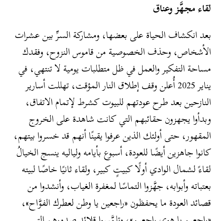
لقاء مجهَّز وعناق
بعد انكشاف الحياة على بعضها، ومشاركة السرِّ بين عشرات
الأشخاص، وحذف الخصوصية من قاموس النزوح، وفقدك
مساحة التفكير والعمل في ظل متطلبات يومية لا تنتهي، في
يناير 2025 أُعلن وقف إطلاق النار المؤقت، تهللت أسارير
النازحين بعد طرح عودتهم للبيوت كشرط لإتمام الاتفاق،
وبدأوا يجهزون حقائبهم التي كانت شاهدة على الخروج
المقهور، حتى أولئك الذين عرفوا يقينًا أنهم قد خسروا بيتهم،
كانوا جاهزين أيضًا للعودة، أسبوع بأيامه ولياليه ينسج الخيالُ
لقاءً لشمال الوادي أولًا كبيتٍ كبير، ولقاء ثانيًا خاصًا لبيته
بعتباته وأبوابه، جهَّزوا التماسًا لمغفرة الغياب، وأنشدوا من
قصائد العودة ما يحفظون «راجعين يا وطن لعطرك الفوَّاح»،
«راجعين يا هوى راجعين»، وتلمَّسوا قلائد صدورهم التي