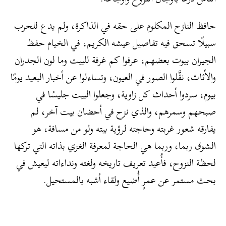
حافظ النازح المكلوم على حقه في الذاكرة، ولم يدع للحرب
سبيلًا تسحق فيه تفاصيل عيشه الكريم، في الخيام حفظ
الجيران بيوت بعضهم، عرفوا كم غرفة للبيت وما لون الجدران
والأثاث، نقَّلوا الصور في العيون، وتساءلوا عن أخبار البعيد يومًا
بيوم، سردوا أحداث كل زاوية، وجعلوا البيت جليسًا في
صبحهم وسمرهم، والذي نزح في أحضان بيت آخر، لم
يفارقه شعور غربته وحاجته لرؤية بيته ولو من مسافة، هو
الشوق ربما، وربما هي الحاجة لمعرفة الغزي بذاته التي تركها
لحظة النزوح، فأُعيد تعريف تاريخه ولغته ونداءاته ليعيش في
بحث مستمر عن عمرٍ أُضيع ولقاء أشبه بالمستحيل.