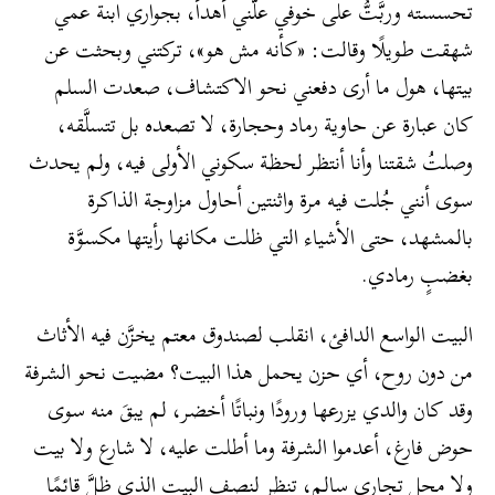
تحسسته وربَّتُّ على خوفي علَّني أهدأ، بجواري ابنة عمي
شهقت طويلًا وقالت: «كأنه مش هو»، تركتني وبحثت عن
بيتها، هول ما أرى دفعني نحو الاكتشاف، صعدت السلم
كان عبارة عن حاوية رماد وحجارة، لا تصعده بل تتسلَّقه،
وصلتُ شقتنا وأنا أنتظر لحظة سكوني الأولى فيه، ولم يحدث
سوى أنني جُلت فيه مرة واثنتين أحاول مزاوجة الذاكرة
بالمشهد، حتى الأشياء التي ظلت مكانها رأيتها مكسوَّة
بغضبٍ رمادي.
البيت الواسع الدافئ، انقلب لصندوق معتم يخزَّن فيه الأثاث
من دون روح، أي حزن يحمل هذا البيت؟ مضيت نحو الشرفة
وقد كان والدي يزرعها ورودًا ونباتًا أخضر، لم يبقَ منه سوى
حوض فارغ، أعدموا الشرفة وما أطلت عليه، لا شارع ولا بيت
ولا محل تجاري سالم، تنظر لنصف البيت الذي ظلَّ قائمًا