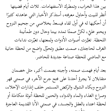
بين هذا الخراب، وتمطرك الاستفهامات. ثلاث أيام قضيتها
أنظر للبيت وأحاول معرفته، أستذكر الأخبار التي عاهدته كثيرًا
أن أحكيها له في أول لقاء فيسعدُ بخلاصي من جحيم النزوح
ويحنو عليَّ، لكنَّ صمتًا تمدد بيننا وحال دون طمأنينة
اللحظة. تغيَّرت أصوات الأدوات ولمعتها، تغيّرت نداءات
الغرف لحاجتك، صمت مطبق وتحوّل واضح من لحظة حانية
مع الماضي للحظة صناعة جديدة للحاضر.
بعد أيام فهمت صمته، وأجبته بصمت أكبر، مثل خصمان
متقابلان لا يجرؤ أحدنا على فتح جرح الآخر، في صمتي قهر
النزوح وبكاء الشوق والركض المستمر خلف إنذارات الإخلاء،
وصراع الغذاء والماء والدواء، والحنين للحظة أنوثة متكاملة أو
لحظة اعتناء بالعقل والجسد، في صمتي الأنا القديمة العاجزة