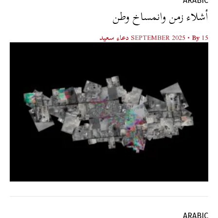
ARABIC
أشلاء زمن وانمساخ وطن
15 SEPTEMBER 2025
• By
دعاء سعيد
ARABIC