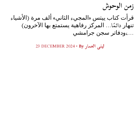
زمن الوحوش
ﻗﺮﺃﺕ ﻛﺘﺎﺏ ﻳﻴﺘﺲ «ﺍﻟﻤﺠﻲء ﺍﻟﺜﺎﻧﻲ» ﺃﻟﻒ ﻣﺮﺓ (ﺍﻷﺷﻴﺎء
ﺗﻨﻬﺎﺭ دائمًا... ﺍﻟﻤﺮﻛﺰ ﺭﻓﺎﻫﻴﺔ ﻳﺴﺘﻤﺘﻊ ﺑﻬﺎ ﺍﻵﺧﺮﻭﻥ)
ﻭﺩﻓﺎﺗﺮ ﺳﺠﻦ ﺟﺮﺍﻣﺸﻲ،...
23 DECEMBER 2024 •
By
ليلى العمار