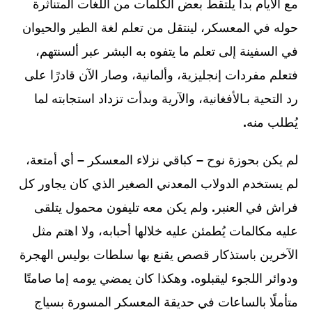
مع الأيام بدأ يلتقط بعض الكلمات من اللغات المتناثرة
حوله في المعسكر، لينتقل من تعلم لغة الطير والحيوان
في السفينة إلى تعلم ما يتفوه به البشر عبر ألسنتهم،
فتعلم مفردات إنجليزية، وألمانية، وصار الآن قادرًا على
رد التحية بـالأفغانية، والآرية وبدأت تزداد استجابته لما
يُطلب منه
.
لم يكن بحوزة نوح
–
كباقي نزلاء المعسكر
–
أي أمتعة،
لم يستخدم الدولاب المعدني الصغير الذي كان يجاور كل
فراش في العنبر
.
ولم يكن معه تليفون محمول يتلقى
عليه مكالمات يُطمئن عليه خلالها أحبابه، ولا اهتم مثل
الآخرين باستذكار قصص يقنع بها سلطات بوليس الهجرة
ودوائر اللجوء ليقبلوه
.
وهكذا كان يمضي يومه إما صامتًا
متأملًا بالساعات في حديقة المعسكر المسورة بسياج