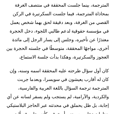
المترجمة، بينما جلست المحققة في منتصف الغرفة
بمحاذاة المترجمة، فيما جلست السكرتيرة في الركن
القصي من الغرفة، وبعد دقيقة لحق بهما شخص يعمل
في مؤسسة حقوقية لدعم طالبي اللجوء، دخل الحجرة
معتذرًا عن تأخيره، وجلس إلى يسار الرجل إلى مائدة
أخرى، مواجهًا المحققة، متوسطًا في جلسته الحجرة بين
العجوز والسكرتيرة، وهكذا بدأت جلسة الاستماع
.
كان أول سؤال طرحته عليه المحققة اسمه وسنه، وإن
كان له أقارب يعيشون في سويسرا، وبعدما جربت
المترجمة ترجمة السؤال باللغة العربية والفارسية،
والكردية، والآرامية، لم يستجب ولم يسفر لسانه عن أي
إجابة، بل ظل يحملق في محدثته عبر الحاجز البلاستيكي
بنظرات تخلو من معنى أو خوف، كأنه يحلم، فسألت