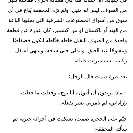
من الصوف، ليس له مثيل، ولم ترَه المحققة يُباع في أي
سوق من أسواق المصنوعات الشرقية التي يجلبها الباعة
من الهند أو باكستان أو من كشمير
.
كان عبارة عن قطعة
واحدة من الصوف الثقيل خاطه خيَّاطه ليكون فضفاضًا
ومفتوحًا عند العنق، ويتدلى حتى ساقه، وينتهي أسفل
ركبتيه بسنتيمترات قليلة
.
بعد فترة صمت قال الرجل
:
–
ماذا تريدون أن أقول
..
أنا نوح
..
وفعلت ما فعلت
بإراداتي، لم يأمرني بشر بفعله
.
خيَّم على الحجرة صمت، تشكلت في أجزائه حيرة، ثم
سألته المحققة
: