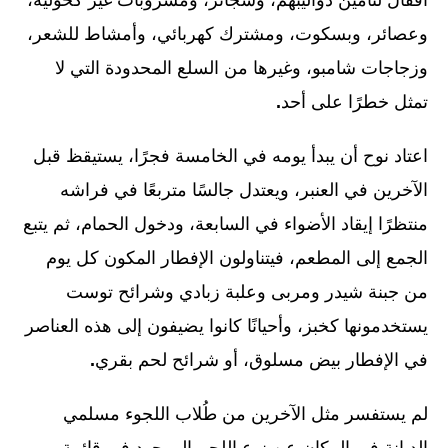
وعصائر، وبسكوت، ومشترك كهربائي، وأمشاط للشعر،
وزجاجات شامبو، وغيرها من السلع المحدودة التي لا
تمثل خطرًا على أحد
.
اعتاد نوح أن يبدأ يومه في الخامسة فجرًا، يستيقظ قبل
الآخرين في العنبر، ويعتدل جالسًا متربعًا في فراشه
منتظرًا إيقاد الأضواء في السابعة، ودخول الحمام، ثم يتبع
الجمع إلى المطعم، فيتناولون الإفطار المكون كل يوم
من جبنة شيدر ومربى وعلبة زبادي وشرائح توست
يستخدمونها كخبز، وأحيانًا كانوا يضيفون إلى هذه العناصر
في الإفطار بيض مسلوق، أو شرائح لحم بقري
.
لم يستفسر مثل الآخرين من طُلاب اللجوء مسلمي
الديانة في المكان عن نوع اللحم الموجود في قائمة