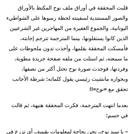
قلبت المحققة في أوراق ملف نوح المكتظ بالأوراق
والصور المستندية لسفينته لحظة رسوها على الشواطيء
اليونانية، والجموع الغفيرة من المهاجرين غير الشرعيين
الذين كانوا يستقلونها، بينما المترجمة تترجم إجابته،
فأمسكت المحققة بقلمها، وأخذت تدون ملحوظات على
ما سمعته، ثم استلت من ملفه صفحة جريدة مطوية،
وفردتها، فوجدت صورة نوح تحتل أكثر من نصفها،
وبجواره مانشيت رئيسي يقول كلماته
:
شرطة الأجانب
تحقق مع
«
نوح
»!!
بعدما انتهت المترجمة، فكرت المحققة هنيهة، ثم قالت
في حسم
:
–
يا سيد نوح
..
نحن بحاجة لمعلومات يقينية
..
أي تزرع في