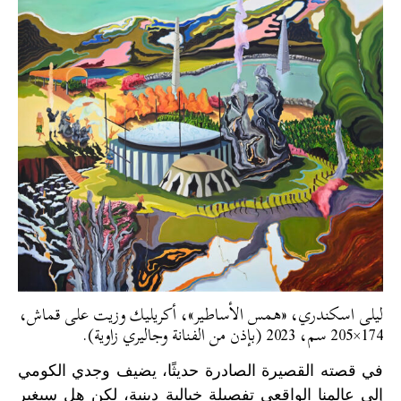
ليلى اسكندري، «همس الأساطير»، أكريليك وزيت على قماش،
174×205 سم، 2023 (بإذن من الفنانة وجاليري زاوية).
في قصته القصيرة الصادرة حديثًا، يضيف وجدي الكومي
إلى عالمنا الواقعي تفصيلة خيالية دينية، لكن هل سيغير