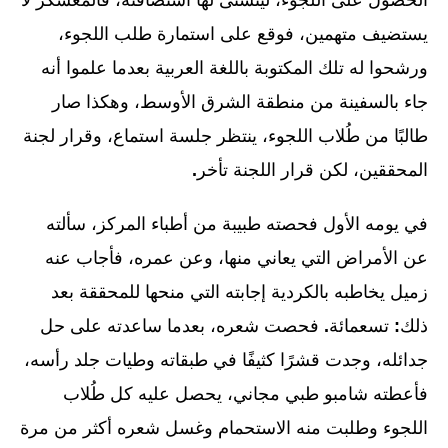
يستضيف متهمين، فوقع على استمارة طلب اللجوء،
ورشحوا له تلك المكتوبة باللغة العربية بعدما علموا أنه
جاء بالسفينة من منطقة الشرق الأوسط، وهكذا صار
طالبًا من طُلاب اللجوء، ينتظر جلسة استماع، وقرار لجنة
المحققين، لكن قرار اللجنة تأخر
.
في يومه الأول فحصته طبيبة من أطباء المركز، سألته
عن الأمراض التي يعاني منها، وعن عمره، فأجاب عنه
زميل يخاطبه بالكردية إجابته التي منحها للمحققة بعد
ذلك
:
تسعمائة
.
فحصت شعره، بعدما ساعدته على حل
جدائله، وجدت قشرًا كثيفًا في طبقاته وطيات جلد رأسه،
فأعطته شامبو طبي مجاني، يحصل عليه كل طُلاب
اللجوء وطلبت منه الاستحمام وغسل شعره أكثر من مرة