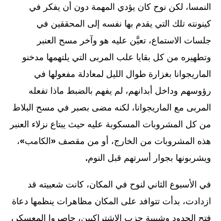
النمسا، لكن نوح كان يؤدي المهمة دون أن يفكر في
كينونته تلك التي يقدم بها نفسه إلى المحققين في
جلسات الاستماع، تعيَّن عليه هو وآخر مسح العنبر
وتطهيره من كل بقايا علب المربى التي يلتهمها مدخنو
الماريجوانا بغزارة طوال الليل لمعادلة مفعولها في
رؤوسهم وداخل أبدانهم، لم يفهم بالضبط ماذا تفعله
المربى مع الماريجوانا، لكنه مضى بصبر في مسح البلاط
من كل المشروبات المسكوبة عليه حيث يبتاع نزلاء العنبر
هذه المشروبات من الخارج، أو من مقصف
«
الكامب
»
،
ويشربونها بجوار أسرتهم قبل النوم
.
في الأسبوع الثاني لنوح في المكان، كانت شعبيته قد
ازدادت، بدأت تتوافد على المكان مظاهرات ينظمها دعاة
فتح الحدود وشبيبة حزب الاشتراكيين، حاصروا المعسكر،