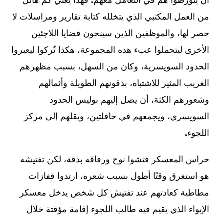
من العمل المكتبي الذي يتخلله كتابة تقارير ومراسلات لا
حصر لها، والموظفين الذين سينحون قضايا اللاجئين
الأخرى ليتحملوا عبء هذه المجموعة، هكذا تُركوا ليعبروا
الحدود السويسرية، وكان من السهل، بسبب مظهرهم
الغريب المثير للاشتباه، بذقونهم الطويلة وأثمالهم
وشعورهم الكثة، أن يصل إليهم بوليس الحدود
السويسري، ويجمعهم في حافلتين، ويقلهم إلى مركز
اللجوء
.
حراس المعسكر فتشوا نوح ورفاقه بدقة، لكن تفتيشه
هو استغرق وقتًا أطول بسبب شعره، ارتدوا قفازات
مطاطية كعادتهم عند تفتيش كل شخص يدخل معسكر
الإيواء الذي يقيم فيه طالب اللجوء إقامة مؤقتة خلال