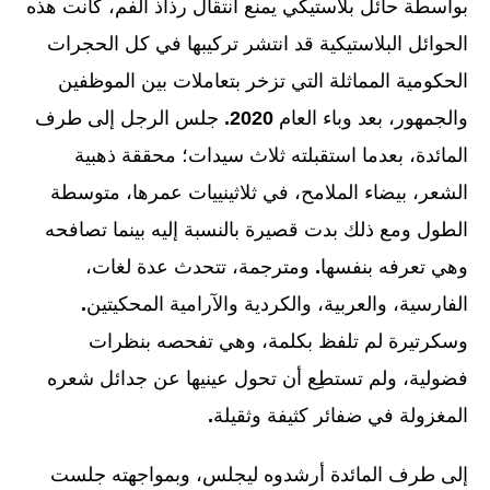
بواسطة حائل بلاستيكي يمنع انتقال رذاذ الفم، كانت هذه
الحوائل البلاستيكية قد انتشر تركيبها في كل الحجرات
الحكومية المماثلة التي تزخر بتعاملات بين الموظفين
والجمهور، بعد وباء العام
2020.
جلس الرجل إلى طرف
المائدة، بعدما استقبلته ثلاث سيدات؛ محققة ذهبية
الشعر، بيضاء الملامح، في ثلاثينييات عمرها، متوسطة
الطول ومع ذلك بدت قصيرة بالنسبة إليه بينما تصافحه
وهي تعرفه بنفسها
.
ومترجمة، تتحدث عدة لغات،
الفارسية، والعربية، والكردية والآرامية المحكيتين
.
وسكرتيرة لم تلفظ بكلمة، وهي تفحصه بنظرات
فضولية، ولم تستطِع أن تحول عينيها عن جدائل شعره
المغزولة في ضفائر كثيفة وثقيلة
.
إلى طرف المائدة أرشدوه ليجلس، وبمواجهته جلست