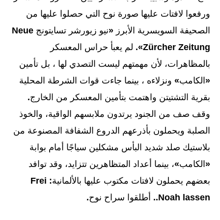
ورفعوا لافتات عليها صورة نوح التي حصلوا عليها من
الصحيفة السويسرية الأبرز
«
نيو زيورشر تسايتونج
Neue
Zürcher Zeitung».
لم يعبأ حراس المعسكر
بالمظاهرات، لأن مهمتهم ليست التصدي لها ، بل تأمين
«
الكامب
»
ونزلاءه ، بينما جاءت قوات الشرطة المحلية
بقرية التشتيتن واهتمت بتأمين المعسكر من الخارج
.
وقف صف من الجنود يرتدون ملابسهم الواقية، والخوذ
الصلبة ويحملون بأذرعهم الدروع الشفافة المصنوعة من
بلاستيك صلد شديد البأس مشكلين سياجًا أمام بوابة
«
الكامب
»
، بينما أعداد المتظاهرين تتزايد، وقد توافد
بعضهم يحملون لافتات مكتوب عليها بالألمانية
: Frei
Noah lassen..
أطلقوا سراح نوح
.