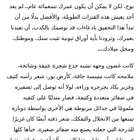
نوح، لكن لا يمكن أن يكون عمرك تسعمائة عام
..
لم يعد
أحد يعيش هذه الفترات الطويلة، والأفضل بدلًا من أن
تبدأ هذا التحقيق بادعاءات قد توصمك بالكذب، أن تفيدنا
بعمرك، وتزودنا بأية أوراق ثبوتية تثبت سنك، وموطنك،
ومحل ميلادك
…
كانت غضون وجهه تشبه جذع شجرة عتيقة وشائخة،
ملامحه كانت متيبسة جافة، كأرض بور، شعر رأسه كثيف
وغزير يكاد يجرجره وراءه، لولا أنه توصل إلى تضفيره
في ضفائر متعددة وكثيفة، فصار متدليًا على كتفيه
ملمومًا في جدائل مربوطة هي الأخرى بواسطة دوبارة
تمنعها من الانحلال والتفكك
.
شعر ذقنه أيضًا كان غزيرًا
للدرجة التي جعلته يصنع منه ضفائر صغيرة، خبأها كلها
في جلبابه
.
آه، جلبابه هذا كان مسألة أخرى، قماشه ثقيل