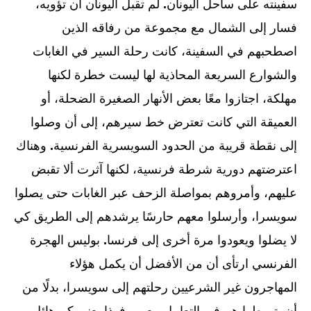
سفينته على ساحل اليونان
.
لم تقبل اليونان أن تؤويه،
فسار إلى الشمال مع مجموعة من رفاقه الذين
اصطحبهم في السفينة، كانت رحلة السير في الغابات
والشوارع السريعة المحاذية لها ليست خطرة لكنها
مهلكة، اجتازوا معًا بعض الأنهار الصغيرة الضحلة، أو
العميقة التي كانت تعترض خط سيرهم، إلى أن وصلوا
إلى نقطة قريبة من الحدود السويسرية الفرنسية
.
وهناك
اعترضتهم دورية شرطة فرنسية، لكنها آثرت ألا تقبض
عليهم، وأمروهم بمواصلة الزحف عبر الغابات حتى يصلوا
سويسرا، وأرسلوا معهم حارسًا يرشدهم إلى الطريق كي
لا يضلوا ويعودوا مرة أخرى إلى فرنسا
.
بوليس الهجرة
الفرنسي ارتأى أن من الأفضل أن يكمل هؤلاء
المهاجرون غير الشرعيين رحلتهم إلى سويسرا، بدلًا من
أن يتورطوا هم في التعامل معهم
.
فهذا يعني كم هائل