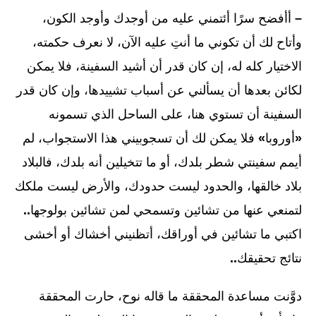
–
أأفضح سرًا أئتمني عليه من أوجدك وأوجد الكون،
وأتاح لك أن تكوني ما أنتِ عليه الآن، لا نعرف حكمته،
الاختيار كله له، إن كان قدر أن أشيد السفينة، فلا يمكن
لكائن بعدها أن يسألني عن أسباب تشييدها، وإن كان قدر
السفينة أن تستوي هنا، على الساحل الذي تسمونه
«
أوروبا
»
فلا يمكن لك أن تسجوبيني هذا الاستجواب، لم
أيمم سفينتي شطر بلدك، أو ما تتخيلين أنه بلدك، فالبلاد
بلاد خالقها، والحدود ليست حدودك، والأرض ليست ملكك
لتمنعي عنها من تشائين وتسمحي لمن تشائين بولوجها
..
اكتبي ما تشائين في أوراقك، أتظنيني أخشاك أو أخشى
نتائج تحقيقك
..
دوَّنت مساعدة المحققة ما قاله نوح، حارت المحققة