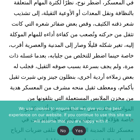
في المعسكر، اضطر نوح، نظرًا لكثرة المهام المتعلقة
بالنظافة ونقل المعدات أو الأوعية الثقيلة، إلى تشذيب
شعر ذقنه الكثيف، وقص بعض ضفائر شعره التي كانت
تثقل من حركته وتُصعب من كفاءة أداءه للمهام الموكلة
إليه، تغير شكله قليلًا وصار إلى المدنية والعصرية أقرب،
خاصة حينما اضطر للتخلص من جلبابه، بعدما غسله ذات
مرة، ولم يجف بسرعة بسبب صوفه الثقيل، فجلب له
بعض زملاءه أردية أخرى، بنطلون جينز وتي شيرت ثقيل
بأكمام، ومعطف ثقيل منحه مشرف من المعسكر هدية
من مخزن الملابس المستعملة التي يتلقونها من
المواطنين المُحسنين المتعاطفين مع طُلاب اللجوء،
We use cookies to ensure that we give you the best
experience on our website. If you continue to use this site we
خاصة هؤلاء الذين يجلبهم حظهم العثر ليقيمون في
will assume that you are happy with it.
معسكر تلك المدينة المنعزلة، التي تتلقى ضربات الرياح
No
Yes