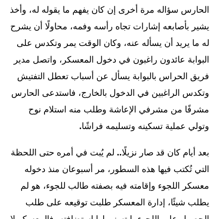
الحارس سؤاله مرة أخرى إن كان يفهم ما يقوله له، وأخذ
يشير بأصابعه إشارات تجاه رأسه وفمه، محاولًا أن يشرح
له ما يريد أن يسأله عنه، وكان الوقت يمر وتكدس على
البوابة عائدون راغبون في دخول المعسكر، واتصل مدير
فريق الحراس بالبوابة يسأل عن أسباب تعطل التفتيش
وتكدس الراغبين في الدخول بالخارج، فاستدعى الحارس
مشرفًا من مشرفي الإعاشة وطلب منه استلام نوح
وتولي عملية تسكينه وتسليمه فراشًا
.
بعد أيام كان قد صار نزيلًا
..
لم يُبت في أمره حتى اللحظة
التي تُكتب فيها هذه السطور، مر أسبوعان منذ دخوله
معسكر اللجوء وإقامته فيه بصفته طالب للجوء، هو لم
يطلب شيئًا، إدارة المعسكر طلبت توقيعه على طلب
الحصول على اللجوء، ليتسنى لها استضافته، فالمعسكر لا