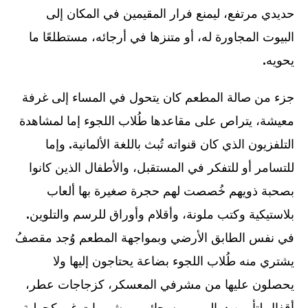
حديدي مرتفع، ليمنع فرار المقيمين في المكان إلى
البيوت المجاورة له، أو متنزها في أرجائه، مستطلعًا ما
يحويه
.
جزء من صالة المطعم كان يتحول في المساء إلى غرفة
معيشة، يتراص على مقاعدها طُلاب اللجوء إما لمشاهدة
التلفزيون الذي كان قنواته تُبث باللغة الألمانية
.
وإما
للتسامر أو للتفكر في المستقبل، والأطفال الذين كانوا
بصحبة ذويهم خُصصت لهم حجرة صغيرة بها ألعاب
بلاستيكية وكتب ملونة، وأقلام وأوراق للرسم والتلوين
.
في نفس الطابق الأرضي وبمواجهة المطعم وُجد مقصفُ
يشتري منه طُلاب اللجوء بضاعة يحتاجون إليها ولا
يحصلون عليها من مشرفي المعسكر، كزجاجات عطر،
أقفال لتأمين دواليبهم، وسجائر، ومشروبات غير كحولية،