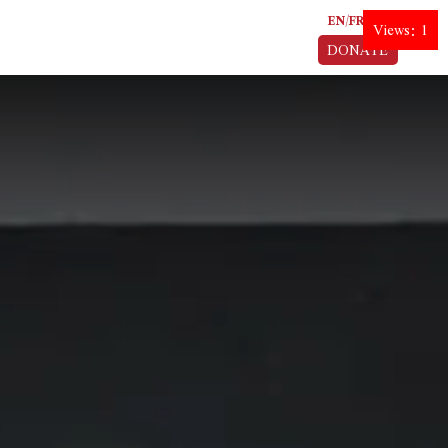
EN
FR
AR
Views: 1
DONATE