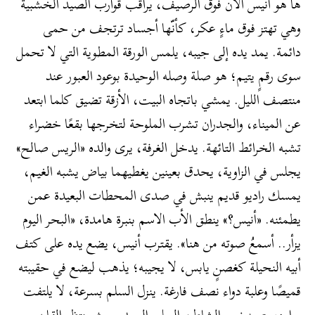
ها هو ​أنيس الآن فوق الرصيف، يراقب قوارب الصيد الخشبية
وهي تهتز فوق ماءٍ عكر، كأنّها أجساد ترتجف من حمى
دائمة. يمد يده إلى جيبه، يلمس الورقة المطوية التي لا تحمل
سوى رقمٍ يتيم؛ هو صلة وصله الوحيدة بوعود العبور عند
منتصف الليل. يمشي باتجاه البيت، الأزقة تضيق كلما ابتعد
عن الميناء، والجدران تشرب الملوحة لتخرجها بقعًا خضراء
تشبه الخرائط التائهة. يدخل الغرفة، يرى والده «الريس صالح»
يجلس في الزاوية، يحدق بعينين يغطيهما بياض يشبه الغيم،
يمسك راديو قديم ينبش في صدى المحطات البعيدة عمن
يطمئنه. «أنيس؟» ينطق الأب الاسم بنبرة هامدة، «البحر اليوم
يزأر.. أسمعُ صوته من هنا». يقترب أنيس، يضع يده على كتف
أبيه النحيلة كغصنٍ يابس، لا يجيبه؛ يذهب ليضع في حقيبته
قميصًا وعلبة دواء نصف فارغة. ينزل السلم بسرعة، لا يلتفت
وراءه، يتجه نحو الشاطئ الرملي البعيد حيث ينتظر القارب