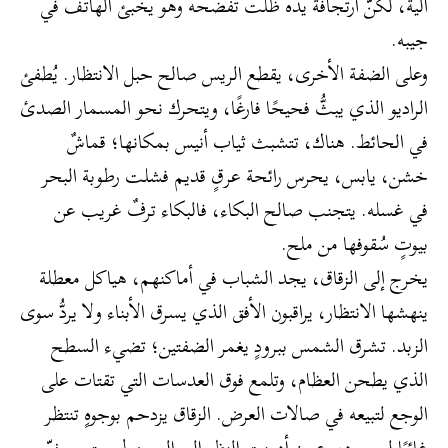
آلية، لكنّ ارتجافة يده ظلّت تفضحه وهو يخبئ الهاتف في
جيبه.
وعلى الضفة الأخرى، يقطع الريس صالح حبل الانتظار. يُطفئ
الراديو الذي يبثُّ فحيحًا فارغًا، ويتحرك نحو المسمار الصدئ
في الحائط. هناك، تتشبث ثياب أنيس بمكانها؛ قماشٌ
خشن، يابس، يحرس رائحة عرقٍ قديم فشلت رطوبة البحر
في غسله. يتجنب صالح البكاء، فالبكاء ترفٌ غريب عن
بيوتٍ سُقوفها من ملح.
​يخرج إلى الزقاق، يجد الشباب في أماكنهم، هياكل معطلة
ينهشها الانتظار، يراقبون الأفق الذي يسرق الأبناء ولا يردُّ سوى
الزبد. تشرق الشمس ببرودٍ يغمر الضفتين؛ تضيء السطح
الذي يطحن العظام، وتلمع فوق العدسات التي تقتات على
الوجع لتبيعه في صالات العرض. الزقاق يزدحم بوجوهٍ تنتظر
غائبًا لن يعود، وعيونٍ أدمنت النظر إلى المجهول حتى جفّ