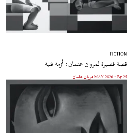
FICTION
قصة قصيرة لمروان عثمان: أزمة فنية
25 MAY 2026
• By
مروان عثمان