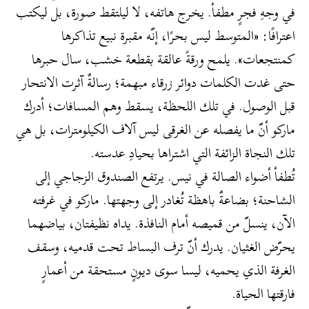
في وجهِ فجرٍ مطفأ. يخرج هاتفه، لا ليلتقط صورة، بل ليكتب
اعترافًا: «المتوسط ليس بحرًا، إنّه مقبرة نبيع تذاكرها
كمنتجعات». يلمح ورقةً عالقة بقطعة خشب، سال حبرها
حتى غدت الكلمات دوائر زرقاء مبهمة؛ رسالةٌ آثرت الانتحار
قبل الوصول. في تلك اللحظة، يسقط وهم المسافات؛ أدرك
ماركو أنّ ما يفصله عن الغرقى ليس آلاف الكيلومترات، بل هي
تلك النجاة الزائفة التي اشتراها بحيادِ عدسته.
تُطفأ أضواء الصالة في نيس. يرتفع الصندوق الزجاجي إلى
الشاحنة؛ بضاعةٌ باهظة تُغادر إلى وجهتها. ماركو في غرفته
الآن، ينسلّ من قميصه أمام النافذة. يداه نظيفتان، بياضهما
يحرّض الغثيان. يدرك أنّ ترف البساط تحت قدميه، وسقف
الغرفة الذي يحميه، ليسا سوى ديونٍ مستحقة من أعمارٍ
فارقتها الحياة.