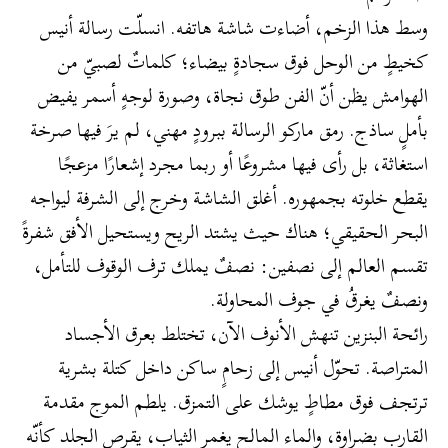
​وسط هذا الزخم، أضاءت شاشة هاتفه. انسلّت رسالة أنيس
كخيطٍ من الوحل فوق سجادةٍ بيضاء؛ كلماتٌ لصبيّ من
الهوامش يظن أنّ الفن طوق نجاة، وصورة لوجهٍ أسمر يفيض
بأملٍ ساذج. رمق ماركو الرسالة ببرودٍ مهني، لم يرَ فيها صرخة
استغاثة، بل رأى فيها مشروعًا أو ربما مجرد إشعارًا مزعجًا
يقطع خلوته بجمهوره. أغلق الشاشة وخرج إلى الشرفة ليواجه
البحر الحقيقي؛ هناك حيث يشتد الريح ويستحيل الأفق شفرةً
تقسم العالم إلى نصفين: نصفٌ يملك ترف الوقوف للتأمل،
ونصفٌ يغرقُ في جوف المحاولة.
رائحة البنزين تنهش الأنوف الآن، تختلط بعرق الأجساد
المتراصة. تحوّل أنيس إلى زحامٍ ساكن داخل كتلة بشرية
ترتجف فوق مطاطٍ يوشك على التمزق. يلطم الموج مقدمة
القارب بضراوة، والماء المالح يغمر الثياب، يقرص الجلد كأنّه