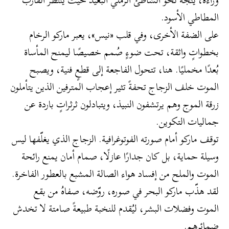
المطاطي الأسود.
على الضفة الأخرى، وفي قلب «نيس»، يعبر ماركو الرخام
بخطواتٍ واثقة، تحت ضوءٍ صُمم خصيصًا ليمنح المأساة
بُعدًا مخمليًا. هنا، تتحول الفاجعة إلى قطعٍ فنية، ويصبح
الموت خلف الزجاج تحفةً تثير إعجاب المترفين الذين يتأملون
زرقة الموج وهم يرتشفون النبيذ، ويتبادلون ثرثراتٍ باردة عن
جماليات التكوين.
​توقف ماركو أمام صورته الفوتوغرافية. الزجاج الذي يغلّفها ليس
وسيلة حماية، بل كان جدارًا عازلًا، صمام أمان يمنع رائحة
الموت والملح من إفساد هواء الصالة المشبع بالعطور الفاخرة.
لقد هذّب ماركو البحر في صوره، روّضه، صفاهُ من بقع
الموت وفضلات البشر، ليُقدم للنخبة طبيعةً صامتة لا تخدش
ضمائرهم.