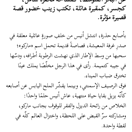
كجسر، كمقبرة هائلة، تكتب زينب خضور قصة
قصيرة مؤثرة.
بأصابع حذرة، انتشل أنيس من خلفِ صورةٍ عائلية معلقة في
صدرِ غرفة المعيشة، قصاصةً قديمة تحمل اسم «ماركو»؛
سحبها من وسط الإطار الذي نهشت الرطوبة أطرافه، ودسّها
في جيبه كتميمة. رأى في هذا الرجل مخلّصًا يملك عينًا
تخترق ضباب الميناء.
فوق الرصيف الإسمنتي، وبينما يقشّر الملح اليابس عن أصابعه
كأنّه يزيل بقايا حياة منتهية، عاش أنيس حلمًا واحدًا:
الخلاص من رائحة الديزل والفقر للوقوف بجانب ماركو،
ومشاركته سرّ القبض على اللحظة، واختزال العالم كلّه في
لقطة واحدة.