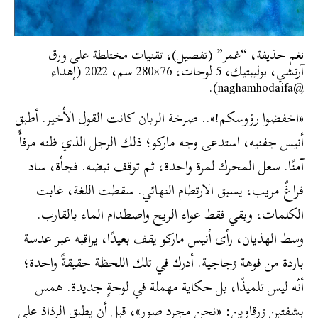
نغم حذيفة، “غمر” (تفصيل)، تقنيات مختلطة على ورق
آرتشي، بوليبتيك، 5 لوحات، 76×280 سم، 2022 (إهداء
@naghamhodaifa).
​«اخفضوا رؤوسكم!».. صرخة الربان كانت القول الأخير. أطبق
أنيس جفنيه، استدعى وجه ماركو؛ ذلك الرجل الذي ظنه مرفأً
آمنًا. سعل المحرك لمرة واحدة، ثم توقف نبضه. فجأة، ساد
فراغٌ مريب، يسبق الارتطام النهائي. سقطت اللغة، غابت
الكلمات، وبقي فقط عواء الريح واصطدام الماء بالقارب.
وسط الهذيان، رأى أنيس ماركو يقف بعيدًا، يراقبه عبر عدسة
باردة من فوهة زجاجية. أدرك في تلك اللحظة حقيقةً واحدة؛
أنّه ليس تلميذًا، بل حكاية مهملة في لوحةٍ جديدة. همس
بشفتين زرقاوين: «نحن مجرد صور»، قبل أن يطبق الرذاذ على