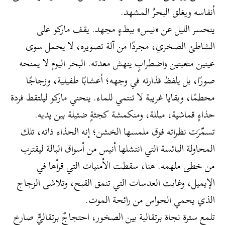
أنفاسه ويغلق البحرُ المشهد.
ينحسر الليل عن «نيس» ببطءٍ مجهد. يقف ماركو على
الشاطئ الصخري، مجردًا من آلة تصويره، لا يحمل سوى
عينين متعبتين واضطرابٍ ينهش معدته. البحر اليوم لا يمنحه
صورًا، بل يلفظ قذارته في وجهه؛ أعشابًا طفيلية، وزجاجًا
محطمًا، وبقايا غريبة لا تنتمي للماء. ينحني ماركو ليلتقط فردة
حذاءٍ قماشية، مبللة، ومنكمشة كجثةٍ ضئيلة بين يديه.
تسمّرَت نظراته فوق ملمسها الخشن؛ إنه الحذاء ذاته، تلك
المحاولة البائسة التي انتشلها أنيس من أسواق البالة ليقترب
من خطى ملهمه. هنا، سقطت الأمنيات التي قرأها في
الإيميل، وغابت العدسات التي تنمق القبح، وتلاشى الزجاج
الذي يحمي الحواس من رائحة الموت.
​تلمع سترة نجاة برتقالية بين الصخور، احتجاجٌ برتقاليٌّ صارخ