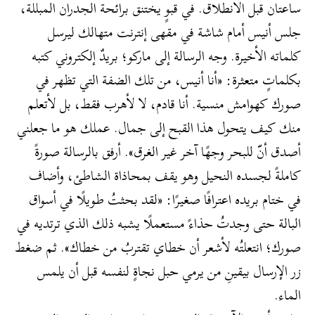
ساعتان قبل الانطلاق. في قبوٍ يختنق برائحة الجدران المبللة،
جلس أنيس أمام شاشة في مقهى إنترنت متهالك ليرسل
كلماته الأخيرة. وجه الرسالة إلى ماركو؛ بريدٌ إلكتروني كتبه
بكلماتٍ متعثرة: «أنا أنيس، من تلك الضفة التي تظهر في
صورك كهوامش منسية. أنا قادم، لا لأهرب فقط، بل لأتعلم
منك كيف يتحول هذا القبح إلى جمال. عملك هو ما جعلني
أصدق أنّ للبحر وجهًا آخر غير الغرق». أرفق بالرسالة صورةً
كاملةً لجسده النحيل وهو يقف بمحاذاة الشاطئ، وأضاف
في ختام بريده اعترافًا صغيرًا: «لقد بحثتُ طويلًا في أسواق
البالة حتى وجدتُ حذاءً مستعملًا يشبه ذلك الذي ترتديه في
صورك؛ انتعلتُه لأشعر أن خطاي تقتربُ من خطاك». ثم ضغط
زر الإرسال بيقينِ من يرمي حبل نجاةٍ لنفسه قبل أن يلمس
الماء.