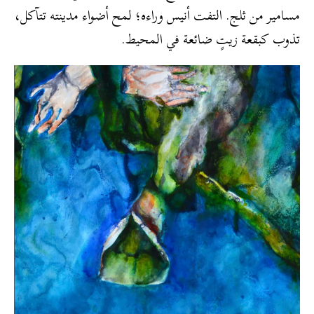
مسامير من ثلج. التفت أنيس وراءه؛ لمح أضواء مدينته تتآكل،
تذوب كبقعة زيتٍ ضائعة في المحيط.