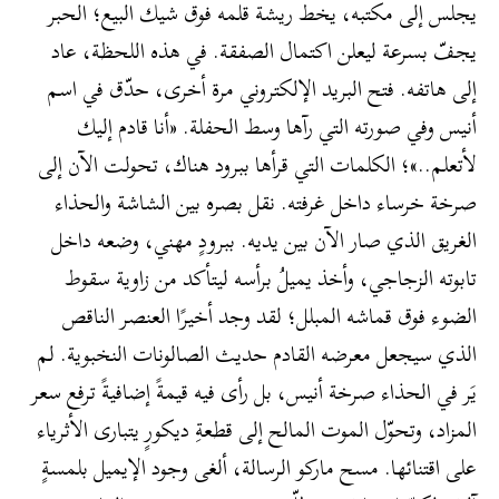
يجلس إلى مكتبه، يخطّ ريشة قلمه فوق شيك البيع؛ الحبر
يجفّ بسرعة ليعلن اكتمال الصفقة. في هذه اللحظة، عاد
إلى هاتفه. فتح البريد الإلكتروني مرة أخرى، حدّق في اسم
أنيس وفي صورته التي رآها وسط الحفلة. «أنا قادم إليك
لأتعلم..»؛ الكلمات التي قرأها ببرود هناك، تحولت الآن إلى
صرخة خرساء داخل غرفته. نقل بصره بين الشاشة والحذاء
الغريق الذي صار الآن بين يديه. ببرودٍ مهني، وضعه داخل
تابوته الزجاجي، وأخذ يميلُ برأسه ليتأكد من زاوية سقوط
الضوء فوق قماشه المبلل؛ لقد وجد أخيرًا العنصر الناقص
الذي سيجعل معرضه القادم حديث الصالونات النخبوية. لم
يَر في الحذاء صرخة أنيس، بل رأى فيه قيمةً إضافيةً ترفع سعر
المزاد، وتحوّل الموت المالح إلى قطعةِ ديكورٍ يتبارى الأثرياء
على اقتنائها. مسح ماركو الرسالة، ألغى وجود الإيميل بلمسةٍ