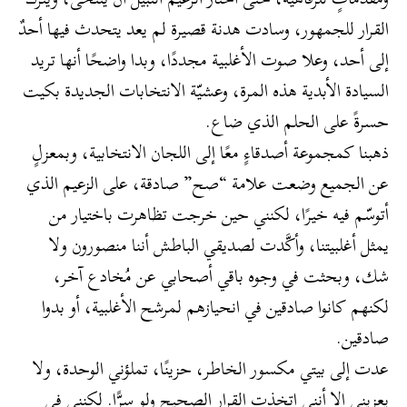
القرار للجمهور، وسادت هدنة قصيرة لم يعد يتحدث فيها أحدٌ
إلى أحد، وعلا صوت الأغلبية مجددًا، وبدا واضحًا أنها تريد
السيادة الأبدية هذه المرة، وعشيّة الانتخابات الجديدة بكيت
حسرةً على الحلم الذي ضاع.
ذهبنا كمجموعة أصدقاءٍ معًا إلى اللجان الانتخابية، وبمعزلٍ
عن الجميع وضعت علامة “صح” صادقة، على الزعيم الذي
أتوسّم فيه خيرًا، لكنني حين خرجت تظاهرت باختيار من
يمثل أغلبيتنا، وأكَّدت لصديقي الباطش أننا منصورون ولا
شك، وبحثت في وجوه باقي أصحابي عن مُخادع آخر،
لكنهم كانوا صادقين في انحيازهم لمرشح الأغلبية، أو بدوا
صادقين.
عدت إلى بيتي مكسور الخاطر، حزينًا، تملؤني الوحدة، ولا
يعزيني إلا أنني اتخذت القرار الصحيح ولو سرًّا. لكنني في