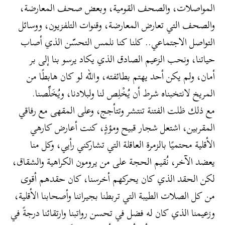
المواصلات، والصحف القومية، وبعض صحف المعارضة،
والصحف التي تعارض المعارضة، وقنوات التلفزيون، ووسائل
التواصل الاجتماعي.. كلنا كنا نلمس التحسّن الذي أصاب
حياتنا، ونحب الزعيم الصادق الذي يكاد يرسو بنا إلى بر
أمان، ولم يكن أحد يهتم بطائفته، والله لو كان هابطًا من
المريخ لانتخبناه شرط أن يُخْلِص لنا ولبلادنا، ويُخَلِّصنا.
مع ذلك ظلت الفتنة تنتشر وتتأجج، وعلى المقهى مع رفاقي
المقربين، اشتعل شجار قبيح ومؤذٍ، كنت أعارض كارهي
الأقلية محتميًا بالزمرة العاقلة التي تشاركني رأيي، وكل منا
يعضد الآخر، نُقيم الحجة على من يرومون الكراهية والشقاق،
لكن الحقد الذي كان يحركهم أخرسنا، كان حقدهم أقوى
من كل الصلات الطيبة التي تربطنا بجيراننا وأصحابنا الأقلية،
وزعيمنا الذي كان له فضل في تحسن رواتبنا وارتقائنا درجةً في