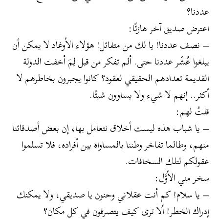
عددنا؟
اعترض صديق آخر هازئًا:
– نصف عددنا! يا لك من متفائل! هؤلاء الأوغاد لا يمكن أن
يبلغوا عُشْر عددنا حتى. ألم تفكر من قبل لِمَ أخفت الدولة
القديمة تعدادهم الحقيقي لعقود؟ كانوا يجبرون بخاطرهم لا
أكثر.. إنهم لا شيء ولا يساوون شيئًا.
قلتُ لهم:
– يا شباب هذه ليست أخلاق نتعامل بها، إن بعض أصدقائنا
منهم، وطالما تفاخر وطننا بالمساواة بين أفراده، فلا تسلموا
عقولكم لتلك السخافات.
سخر مني الأوَّل:
– يا سلام! كم أنت عقلاني وحنون يا صديقي، ولا يمكنك
إدراك الخطر! ألا ترى كيف يتصرفون في كل مكان؟