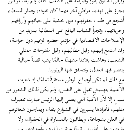
وفُرض القانون بقوةٍ وصرامة على الشعب كله، ولم يعد مواطن
يجرؤ على تهديد مواطنٍ آخر مهما كان نفوذه، وصار البسطاء
أشجع في طلب حقوقهم، دون خشية على حياتهم وأرزاقهم
وحرياتهم، وتجرأ الشباب اليافع على المطالبة بمزيدٍ من
الإصلاحات الاقتصادية في مؤتمرٍ حضره الزعيم دون حراسة،
وقد استمع إليهم، وقبل مطالبهم، وقبل مقترحات ممثلي
الشعب، وعاشت بلادنا مشهدًا حالمًا يشبه قصةً خيالية
ينتصر فيها العدل، وتتحقق فيها اليوتوبيا.
مع ذلك لم تكن أوضاع الوطن مستقرةً تمامًا، إذ شعرت
الأغلبية بتهميشٍ ثقيلٍ على النفس، ولم يكن لذلك الشعور من
سببٍ إلا لأن الأقلية التي ينتمي إليها الرئيس صارت تتصرف
مثلهم، فأفرادها يسيرون في الشوارع بثقة، ويمارسون شعائرهم
في العلن بشجاعة، ويطالبون بالمساواة في الحقوق، ولا
يفرضون على أنفسهم قيودًا خنقت آباءهم وأجدادهم من