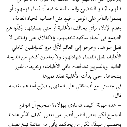
قبلهم، ليُبدوا الخضوع والمسالمة خشية أن يُساء فهمهم، أو
يتهموا بالتآمر على الوطن.. قيود مثل اجتناب الحياة العامة،
وعدم الإدلاء برأي يخالف الأغلبية أو حتى يضايقها، وكفّوا عن
التجمع في أحياء سكنية تخصهم، والانغلاق على وظائف لا
تقبل سواهم، وخرجوا إلى العالم لأوَّل مرةٍ كمواطنين كاملي
الأهلية، يقبل القضاء شهادتهم، ولا يعاملون كبشرٍ من الدرجة
الثانية. وبالتدريج تشجَّعت باقي الأقليات، وخرجت للنور
بشجاعة، حتى بدأت الأغلبية تفقد تميزها.
في جلستي مع أصدقائي على المقهى، صرَّح أحدهم بغضبه.
قال:
– هذه مهزلة! كيف نتساوى بهؤلاء؟ صحيح أن الوطن
للجميع لكن بعض الناس أفضل من بعض. كيف يُقَدَّر عددنا
بخمسين مليونًا، لكن من يحكمنا يأتي من طائفة تبلغ نصف