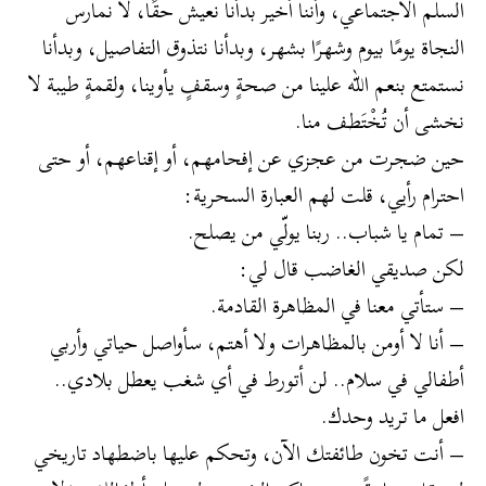
السلم الاجتماعي، وأننا أخير بدأنا نعيش حقًا، لا نمارس
النجاة يومًا بيوم وشهرًا بشهر، وبدأنا نتذوق التفاصيل، وبدأنا
نستمتع بنعم الله علينا من صحةٍ وسقفٍ يأوينا، ولقمةٍ طيبة لا
نخشى أن تُخْتَطف منا.
حين ضجرت من عجزي عن إفحامهم، أو إقناعهم، أو حتى
احترام رأيي، قلت لهم العبارة السحرية:
– تمام يا شباب.. ربنا يولّي من يصلح.
لكن صديقي الغاضب قال لي:
– ستأتي معنا في المظاهرة القادمة.
– أنا لا أومن بالمظاهرات ولا أهتم، سأواصل حياتي وأربي
أطفالي في سلام.. لن أتورط في أي شغب يعطل بلادي..
افعل ما تريد وحدك.
– أنت تخون طائفتك الآن، وتحكم عليها باضطهاد تاريخي