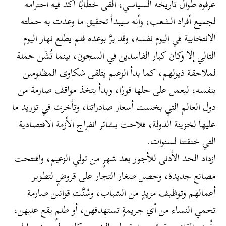
عرفوه طوال تاريخه السياسي، ألقى خطابًا أكد فيه احترامه
لجميع أفراد الشعب، وأنه سيبدأ تحقيق ما وعدت به حملته
الانتخابية في اليوم نفسه، وقد برَّ بوعده فلم يطلع نهار اليوم
التالي إلا وكان كبار الفاسدين في السجون، بينما تُشَن حملة
لملاحقة ذيولهم، كما بدأ الزعيم يتلقى شكاوى المظلومين
بنفسه، ليعمل على حلها فورًا، وبدأ يتخذ مواقف صارمة من
دول العالم التي بخست أسعار صادراتنا، وتأخرت في توريد ما
عليها لخزينة الدولة، فلاحت بشائر انفراج الأزمة الاقتصادية
التي خنقتنا لسنوات.
ازداد الحد الأدنى للأجور بعد شهرٍ من تولي الزعيم، وافتتحت
مصانع جديدة، وحصل صغار التجار على قروضٍ لتطوير
أعمالهم وتوظيف مزيدٍ من الشباب، وسُنَّت قوانين صارمة
تحمي النساء من أي جريمةٍ تستهدفهن، أو ظلمٍ يقع عليهن،