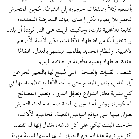
وأشبعوه ركلاً وصفعًا ثم جرجروه إلى الشرطة. سُجِن المتحرش
الحقير بلا إبطاء، لكن إحدى جرائد المعارضة المتشددة
التابعة للأغلبية ثارت، وسكبت الزيت على النار مُرددةً أن بلدنا
لن تخلوا أبدًا من اضطهاد الأقليات، لكن الأقلية الآن هم
الأغلبية، والنظام الجديد يظلمهم ليشتهر بالعدل، انتقامًا
لعقدة اضطهاد وهمية متأصلة في طائفة الزعيم.
اشتعلت القنوات والصحف التي سُمِح لها بالتعبير الحر عن
آراء الناس، وتطور الوضع حتى بدأت الأغلبية تنظم نفسها في
كتلٍ بشرية تغلق الشوارع وتعرقل المرور، وتعطّل المصالح
الحكومية، ووشى أحد جيران الفتاة ضحية حادث التحرش
بعنوان بيتها على مواقع التواصل اللعينة، فحاصره الآلاف،
وخرجت البنت تبكي على كل شاشة، وتقول إنها لم تقصد
أكثر من تربية هذا المجرم الحيوان الذي لمسها لمسةً مهينة