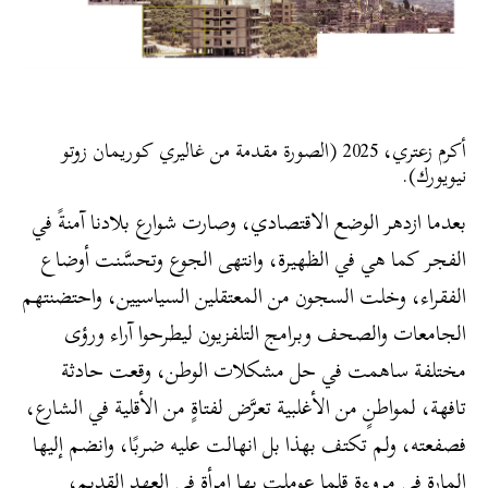
أكرم زعتري، 2025 (الصورة مقدمة من غاليري كوريمان زوتو
نيويورك).
بعدما ازدهر الوضع الاقتصادي، وصارت شوارع بلادنا آمنةً في
الفجر كما هي في الظهيرة، وانتهى الجوع وتحسَّنت أوضاع
الفقراء، وخلت السجون من المعتقلين السياسيين، واحتضنتهم
الجامعات والصحف وبرامج التلفزيون ليطرحوا آراء ورؤى
مختلفة ساهمت في حل مشكلات الوطن، وقعت حادثة
تافهة، لمواطنٍ من الأغلبية تعرَّض لفتاةٍ من الأقلية في الشارع،
فصفعته، ولم تكتف بهذا بل انهالت عليه ضربًا، وانضم إليها
المارة في مروءة قلما عوملت بها امرأة في العهد القديم،