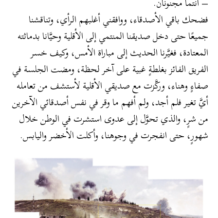
– أنتما مجنونان.
فضحك باقي الأصدقاء، ووافقني أغلبهم الرأي، وتناقشنا
جميعًا حتى دخل صديقنا المنتمي إلى الأقلية وحيَّانا بدماثته
المعتادة، فغيَّرنا الحديث إلى مباراة الأمس، وكيف خسر
الفريق الفائز بغلطةٍ غبية على آخر لحظة، ومضت الجلسة في
صفاءٍ وهناء، وركَّزت مع صديقي الأقلية لأستشف من تعامله
أيَّ تغير فلم أجد، ولم أفهم ما وقر في نفس أصدقائي الآخرين
من شرٍ، والذي تحوَّل إلى عدوى استشرت في الوطن خلال
شهورٍ، حتى انفجرت في وجوهنا، وأكلت الأخضر واليابس.