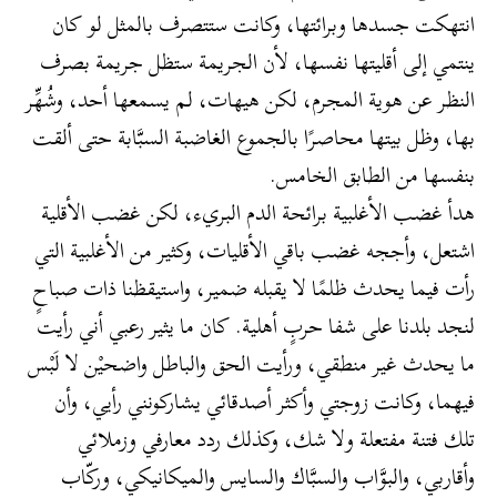
انتهكت جسدها وبرائتها، وكانت ستتصرف بالمثل لو كان
ينتمي إلى أقليتها نفسها، لأن الجريمة ستظل جريمة بصرف
النظر عن هوية المجرم، لكن هيهات، لم يسمعها أحد، وشُهِّر
بها، وظل بيتها محاصرًا بالجموع الغاضبة السبَّابة حتى ألقت
بنفسها من الطابق الخامس.
هدأ غضب الأغلبية برائحة الدم البريء، لكن غضب الأقلية
اشتعل، وأججه غضب باقي الأقليات، وكثير من الأغلبية التي
رأت فيما يحدث ظلمًا لا يقبله ضمير، واستيقظنا ذات صباحٍ
لنجد بلدنا على شفا حربٍ أهلية. كان ما يثير رعبي أني رأيت
ما يحدث غير منطقي، ورأيت الحق والباطل واضحيْن لا لَبْس
فيهما، وكانت زوجتي وأكثر أصدقائي يشاركونني رأيي، وأن
تلك فتنة مفتعلة ولا شك، وكذلك ردد معارفي وزملائي
وأقاربي، والبوَّاب والسبَّاك والسايس والميكانيكي، وركّاب