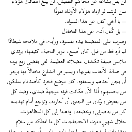
لن يقل بشاعةً عن محاكم التفتيش. لن يبلغ أطفالك هؤلاء
سن الرشد لو ازداد هؤلاء الأوغاد نفوذًا.
– يا أخي كف عن هذا السواد.
– بل كُف أنت عن هذا التخاذل.
وضرب على المنضدة بيده بقسوة، ورأيت في ملامحه شيطانًا
لم أره قط من قبل. كان أصلع، غزير اللحية، كثيفها، يرتدي
ملابس ضيقة تكشف عضلاته العظيمة التي يقضي ربع يومه
في صالة الألعاب يقويها، ويسير في الشارع مختالاً بها يرجو
أن يجن أحدهم ويستفزه. كان موضع فخرنا كأصدقاء يملكون
من يحميهم، أمَّا الآن فكانت قوته موجهةً ضدي، وضد كل
من يعترض، وكان من الجنون أن أحاربه، وتراجع أمام تهديده
كل من يناصرني، وخضعنا، وذهبنا إلى كل المظاهرات.
خلال شهورٍ دمرت الاحتجاجات كل ما امتلكنا من سلامٍ
ومقدماتٍ للرفاهية، حتى اختار الزعيم النبيل أن يتنحى، ويترك