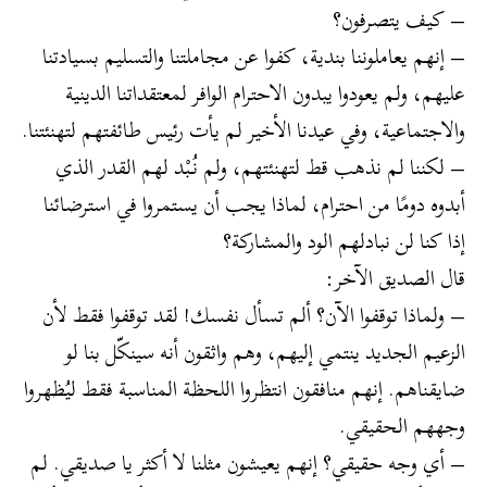
– كيف يتصرفون؟
– إنهم يعاملوننا بندية، كفوا عن مجاملتنا والتسليم بسيادتنا
عليهم، ولم يعودوا يبدون الاحترام الوافر لمعتقداتنا الدينية
والاجتماعية، وفي عيدنا الأخير لم يأت رئيس طائفتهم لتهنئتنا.
– لكننا لم نذهب قط لتهنئتهم، ولم نُبْد لهم القدر الذي
أبدوه دومًا من احترام، لماذا يجب أن يستمروا في استرضائنا
إذا كنا لن نبادلهم الود والمشاركة؟
قال الصديق الآخر:
– ولماذا توقفوا الآن؟ ألم تسأل نفسك! لقد توقفوا فقط لأن
الزعيم الجديد ينتمي إليهم، وهم واثقون أنه سينكّل بنا لو
ضايقناهم. إنهم منافقون انتظروا اللحظة المناسبة فقط ليُظهروا
وجههم الحقيقي.
– أي وجه حقيقي؟ إنهم يعيشون مثلنا لا أكثر يا صديقي. لم