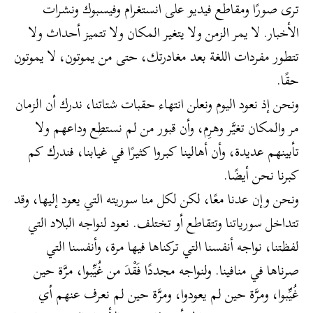
ترى صورًا ومقاطع فيديو على انستغرام وفيسبوك ونشرات
الأخبار. لا يمر الزمن ولا يتغير المكان ولا تتميز أحداث ولا
تتطور مفردات اللغة بعد مغادرتك، حتى من يموتون، لا يموتون
حقًا.
ونحن إذ نعود اليوم ونعلن انتهاء حقبات شتاتنا، ندرك أن الزمان
مر والمكان تغيَّر وهرِم، وأن قبور من لم نستطِع وداعهم ولا
تأبينهم عديدة، وأن أهالينا كبروا كثيرًا في غيابنا، فندرك كم
كبرنا نحن أيضًا.
ونحن وإن عدنا معًا، لكن لكل منا سوريته التي يعود إليها، وقد
تتداخل سورياتنا وتتقاطع أو تختلف. نعود لنواجه البلاد التي
لفظتنا، نواجه أنفسنا التي تركناها فيها مرة، وأنفسنا التي
صرناها في منافينا. ولنواجه مجددًا فَقْدَ من غُيِّبوا، مرَّة حين
غُيِّبوا، ومرَّة حين لم يعودوا، ومرَّة حين لم نعرف عنهم أي