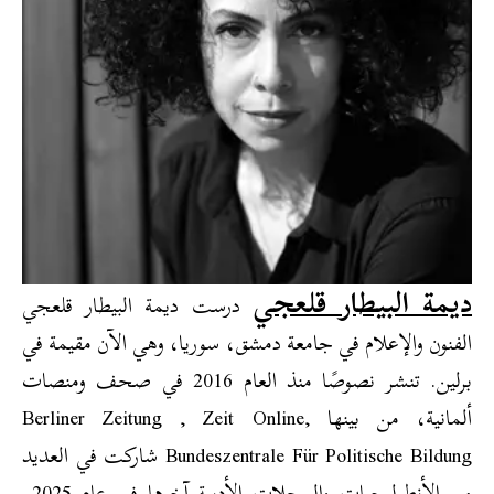
ديمة البيطار قلعجي
درست ديمة البيطار قلعجي
الفنون والإعلام في جامعة دمشق، سوريا، وهي الآن مقيمة في
برلين. تنشر نصوصًا منذ العام 2016 في صحف ومنصات
ألمانية، من بينها Berliner Zeitung , Zeit Online,
Bundeszentrale Für Politische Bildung شاركت في العديد
من الأنطولوجيات والمجلات الأدبية آخرها في عام 2025