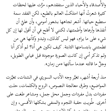
والأصدقاء والأحباء الذين ستفقدهم، مرَّت عليها لحظات
كثيرة شعرتْ أنها امتلكتْ العالم بالطبع، لكن الفقد سمة
ستطبع حياتها. أشعر تجاهها بشعور أمومي، وأن عليَّ أن
أنقذها وأرعاها وأطمئنها، لكنني لا أفلح في أن أقول لها إن كل
شيء على ما يرام، فهو ليس كذلك، وتبدو وكأنها هي من
تطمئنني بابتسامتها الثابتة. كيف تكون هي أنا؟ لم أذكر أنا
ولم تذكر أمي إن كانت الصورة موجودة قبل غيابي الطويل،
وجلَّ ما قالته عندما سألتها «من زمان».
منذ أربعة أشهر، تغيَّر وجه الأدب السوري في الشتات، تغيَّرت
المواضيع، وطرق معالجة النصوص، الروح والكلمات، حلت
مفردات بدل مفردات وجمل محل جمل، ومشاعر طغت على
أخرى. طُويت حقبة اللجوء والمنفى بشكلها الأقسى، وإن
استمرت. وفاضت شبكة الإنترنت بنصوص وصور العودة،