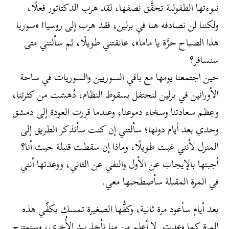
نبوءتها الطفولية تحقَّق نصفها، لقد هرب الدكتاتور فعلًا،
ولكننا لن نصادفه هنا في برلين، فقد هرب إلى روسيا! «سوريا
هذا الصباح حرَّة يا ماما»، عانقتني طويلًا، ثم سألتني متى
سنسافر؟
حين اجتمعنا يومها مع باقي السوريين والسوريات في ساحة
الأورانين في برلين لنحتفل بسقوط النظام، دُهشت من كثرتنا،
وعِظم سعادتنا وسخاء دموعنا، وعندما قررت العودة إلى دمشق
وحدي بعد أيام دونها؛ سألتني إن كنت سأتذكر الطريق إلى
المنزل لأنني غبت طويلًا، وماذا إن سقطت قنبلة حيث أنا؟
أجبتها بالإيجاب عن الأول والنفي عن الثاني، ووعدتها أنني
في المرة المقبلة سأصطحبها معي.
بعد أيام سأعود مرة ثانية، وكفُّها الصغيرة تمسك بكفِّي هذه
المرة كما وعدت. لا أعلم من منا تأخذ بيد الأُخرى، وستمتزج