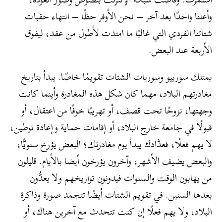
وأعلنا واحدًا بعد آخر – نحن الأوفر حظًا – انتهاء حقبات
شتاتنا الفردي التي غالبًا ما امتدت لأطول من عقد، ليفوق
الأربعة عند البعض.
يمتلك سورييو وسوريات الشتات تقويمًا خاصًا. يبدأ بتاريخ
مغادرتهم البلاد، مهما كان شكل هذه المغادرة وأينما كانت
وجهتها، نزوحًا تحت قصف، أو تهريبًا خوفًا من اعتقال، أو
قبولًا في جامعة خارج البلاد، أو إقامات حماية وإعادة توطين،
لا يهم فعلًا، فعدَّادك يبدأ يوم مغادرتك؛ البعض يؤرخ سنويًّا،
والبعض يضيف الأشهر، وآخرون يؤرخون أيضا بالأيام. قليلون
من يهابون الوقت والسنوات فيدونون تواريخهم ولا يعدُّون
بعدها السنين. في تقويم الشتات أيضًا تتجمد صورة وذاكرة
البلاد، ولا يهم فعلًا إن كنت تتحدث مع آخرين هناك، أو