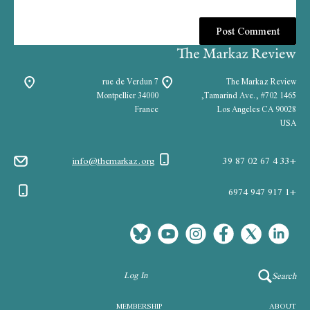
7 rue de Verdun
The Markaz Review
34000 Montpellier
1465 Tamarind Ave., #702,
France
Los Angeles CA 90028
USA
info@themarkaz.org
+33 4 67 02 87 39
+1 917 947 6974
Log In
Search
MEMBERSHIP
ABOUT