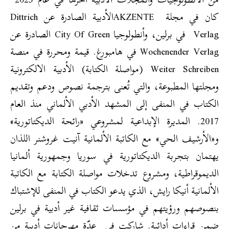
كان في مجلة AKZENTEالأدبية الصادرة عن Dittrich
Verlag في برلين، وأنطولوجيا City Of Green الصادرة عن
Wochenender Verlag في هامبورغ. قيمة ومحررة في منصة
Weiter Schreiben (مواصلة الكتابة) الأدبية الالكترونية
ومجلتها المطبوعة، والتي تُعنى بترجمة نصوص ودعم وتقديم
الكتاب في المنفى إلى المشهد الأدبي الألماني منذ العام
2017. المديرة الإبداعية لمشروعي «رائحة الديكتاتورية»
و«الأرشيف الحي» مع الكاتبة الألمانية آنيت غروشنر اللذان
يهتمان بتجربة الديكتاتورية في سوريا وجمهورية ألمانيا
الديموقراطية، ومشروع تدخلات مواصلة الكتابة مع الكاتبة
الألمانية أنيكا رايش، الذي يدعو الكتاب في المنفى للإشتباك
بنصوصهم ورؤيتهم في مؤسسات ثقافية غير أدبية في برلين
ضمن قراءات أدائية. شاركت في عدّة مهرجانات أدبية من