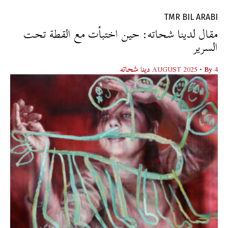
TMR BIL ARABI
مقال لدينا شحاته: حين اختبأت مع القطة تحت
السرير
4 AUGUST 2025
• By
دينا شحاته