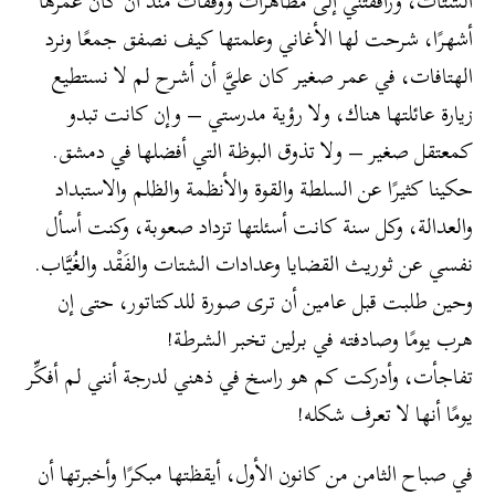
الشتات، ورافقتني إلى مظاهرات ووقفات منذ أن كان عمرها
أشهرًا، شرحت لها الأغاني وعلمتها كيف نصفق جمعًا ونرد
الهتافات، في عمر صغير كان عليَّ أن أشرح لم لا نستطيع
زيارة عائلتها هناك، ولا رؤية مدرستي – وإن كانت تبدو
كمعتقل صغير – ولا تذوق البوظة التي أفضلها في دمشق.
حكينا كثيرًا عن السلطة والقوة والأنظمة والظلم والاستبداد
والعدالة، وكل سنة كانت أسئلتها تزداد صعوبة، وكنت أسأل
نفسي عن ثوريث القضايا وعدادات الشتات والفَقْد والغُيَّاب.
وحين طلبت قبل عامين أن ترى صورة للدكتاتور، حتى إن
هرب يومًا وصادفته في برلين تخبر الشرطة!
تفاجأت، وأدركت كم هو راسخ في ذهني لدرجة أنني لم أفكِّر
يومًا أنها لا تعرف شكله!
في صباح الثامن من كانون الأول، أيقظتها مبكرًا وأخبرتها أن