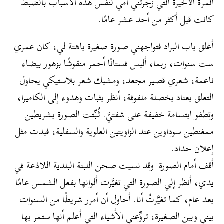
المرّة الآخيرة التي زجرتني أمي لنفس هذه الأسباب بالضبط
كانت قبل أكثر من أحد عشر عامًا.
أغلق باب البراد فتواجهني صورة صغيرة باهتة لي، كان عمري
ست سنوات، ربما، ألبس فستانًا أحمر منقوشًا بزهور بيضاء
ناعمة، شعري قصير مجعد، ومشبك شعر بلاستيكي يحاول
التعلق بعناد بخصلة ملفوفة، أنظر بثبات وهدوء إلى الكاميرا،
وتطفو ابتسامة خفيفة على شفتيَّ. ثُبِّتت الصورة بشريطين
ممغنطين سوداوين عند الزاويتين العلوية والسفلية، فبدت مثل
إعلان حداد.
أقف أمام الصورة وقد نسيت صحن اللبنة البلدية اللاذعة في
يدي، أنظر إلي الصورة التي تغيَّرت ألوانها بفعل الشمس عامًا
بعد عام، كما تغيَّرتُ أنا. أحاول أن أمرر شريطًا من السنوات
بيني وبين الصغيرة، تروِّعني الأشياء التي أعلم أنها ستمر بها