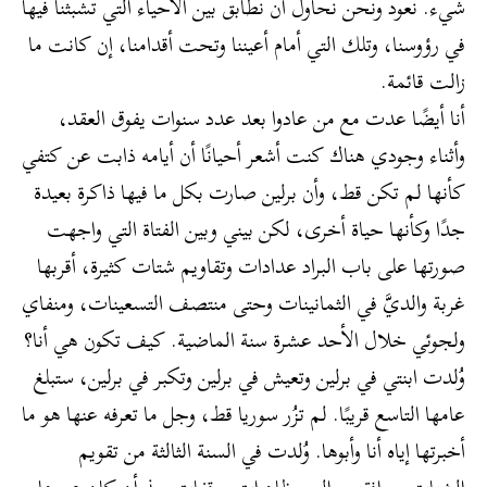
شيء. نعود ونحن نحاول أن نطابق بين الأحياء التي تشبثنا فيها
في رؤوسنا، وتلك التي أمام أعيننا وتحت أقدامنا، إن كانت ما
زالت قائمة.
أنا أيضًا عدت مع من عادوا بعد عدد سنوات يفوق العقد،
وأثناء وجودي هناك كنت أشعر أحيانًا أن أيامه ذابت عن كتفي
كأنها لم تكن قط، وأن برلين صارت بكل ما فيها ذاكرة بعيدة
جدًا وكأنها حياة أخرى، لكن بيني وبين الفتاة التي واجهت
صورتها على باب البراد عدادات وتقاويم شتات كثيرة، أقربها
غربة والديَّ في الثمانينات وحتى منتصف التسعينات، ومنفاي
ولجوئي خلال الأحد عشرة سنة الماضية. كيف تكون هي أنا؟
وُلدت ابنتي في برلين وتعيش في برلين وتكبر في برلين، ستبلغ
عامها التاسع قريبًا. لم تزُر سوريا قط، وجل ما تعرفه عنها هو ما
أخبرتها إياه أنا وأبوها. وُلدت في السنة الثالثة من تقويم