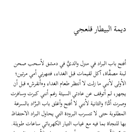
ديمة البيطار قلعجي
أفتح باب البراد في منزل والديَّ في دمشق لأسحب صحن
لبنة مصفَّاة، آكل لقيمات قبل الغداء، فتنهرني أمي مرتين؛
الأولى لأنني ما زلت لا أنتظر طعام الغداء و«أنقرش» قبل أن
يجهز، لم أتوقف عن عادتي السيئة رغم أنني كبرت وسافرت
وصرت أمًّا! والثانية لأنني لا أفتح وأغلق باب البرَّاد بالسرعة
المطلوبة حتى لا تتسرب البرودة التي يحاول البراد الاحتفاظ
بها للنجاة بما فيه مع غياب التيار الكهربائي ساعات طويلة.