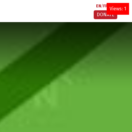
EN
FR
AR
Views: 1
DONATE