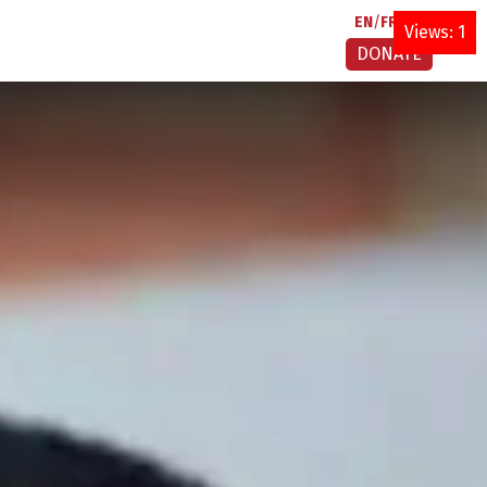
EN
FR
AR
Views: 1
DONATE