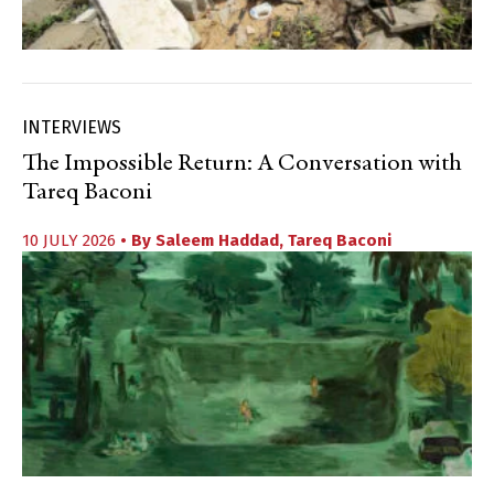
INTERVIEWS
The Impossible Return: A Conversation with
Tareq Baconi
10 JULY 2026
• By
Saleem Haddad
,
Tareq Baconi