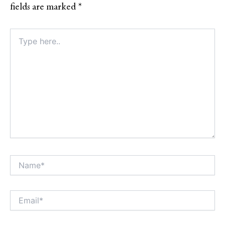
fields are marked
*
Type
here..
Name*
Alt
Email*