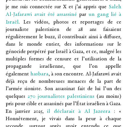
Saleh
je me suis connectée sur X et j’ai appris que
Al-Jafarawi avait été assassiné
un gang lié à
par
Israël
. Les vidéos, photos et reportages de ce
journaliste palestinien de 28 ans faisaient
régulièrement le buzz, il contribuait ainsi à diffuser,
dans le monde entier, des informations sur le
génocide perpétré par Israël à Gaza, et ce, malgré les
multiples formes de censure et l’utilisation de la
propagande israélienne, que l’on appelle
hasbara
également
, à son encontre. Al-Jafarawi avait
déjà reçu de nombreuses menaces de la part de
l’armée sioniste. Son assassinat fait de lui l’un des
270 journalistes palestiniens
quelques
(au moins)
pris pour cible et assassinés par l’État israélien à Gaza.
il déclarait à Al Jazeera
En janvier 2025,
: «
Honnêtement, je vivais dans la peur à chaque
seconde, surtout après avoir entendu ce que