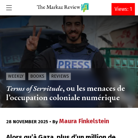
DONATE
Views: 1
WEEKLY
BOOKS
REVIEWS
Terms of Servitude
, ou les menaces de
l’occupation coloniale numérique
Maura Finkelstein
28 NOVEMBER 2025 • By
Alors qu’à Gaza, plus d’un million de