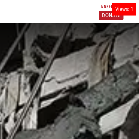
EN
FR
AR
Views: 1
DONATE