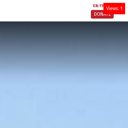
EN
FR
AR
Views: 1
DONATE