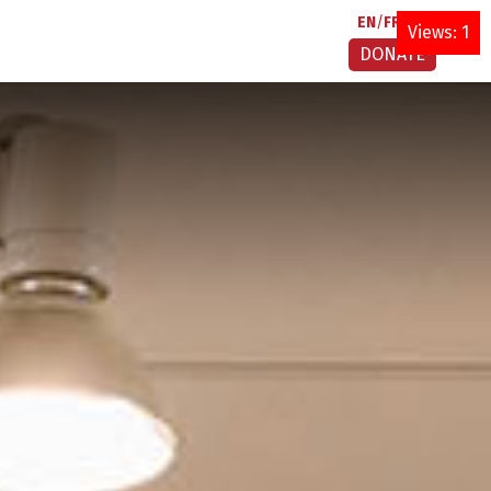
EN
FR
AR
Views: 1
DONATE