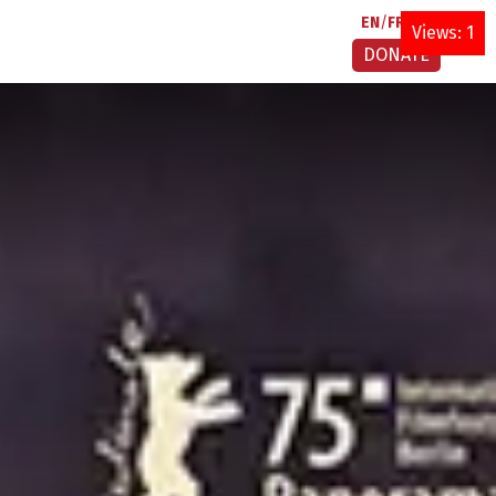
EN
FR
AR
Views: 1
DONATE