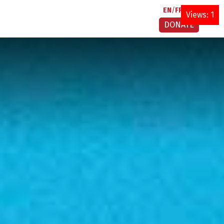
EN
FR
AR
Views: 1
DONATE