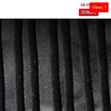
EN
FR
AR
Views: 1
DONATE