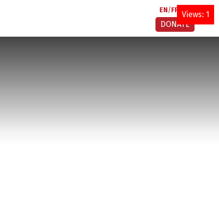
EN
FR
AR
Views: 1
DONATE