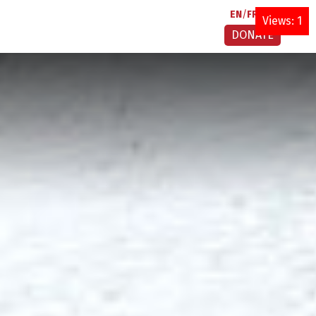
EN
FR
AR
Views: 1
DONATE