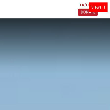
EN
FR
AR
Views: 1
DONATE