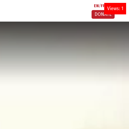
EN
FR
AR
Views: 1
DONATE