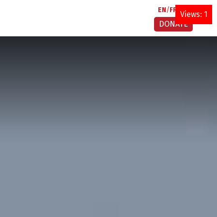
EN
FR
AR
Views: 1
DONATE