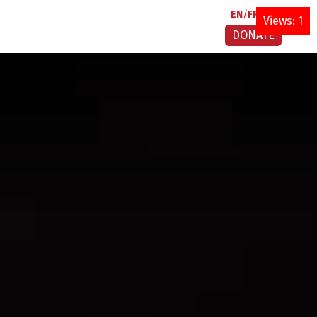
EN
FR
AR
Views: 1
DONATE