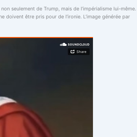
on seulement de Trump, mais de l’impérialisme lui-même.
ne doivent être pris pour de l’ironie. L’image générée par