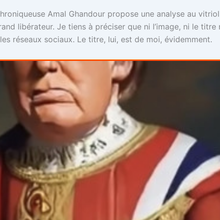
niqueuse Amal Ghandour propose une analyse au vitriol n
 libérateur. Je tiens à préciser que ni l’image, ni le titre 
les réseaux sociaux. Le titre, lui, est de moi, évidemment.