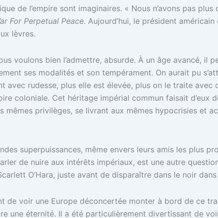
lique de l’empire sont imaginaires. « Nous n’avons pas plu
ar For Perpetual Peace
. Aujourd’hui, le président américain
ux lèvres.
s voulons bien l’admettre, absurde. À un âge avancé, il peut
lement ses modalités et son tempérament. On aurait pu s’att
t avec rudesse, plus elle est élevée, plus on le traite avec d
oire coloniale. Cet héritage impérial commun faisait d’eu
les mêmes privilèges, se livrant aux mêmes hypocrisies et a
randes superpuissances, même envers leurs amis les plus pro
arler de nuire aux intérêts impériaux, est une autre questi
Scarlett O’Hara, juste avant de disparaître dans le noir dan
ant de voir une Europe déconcertée monter à bord de ce trai
re une éternité. Il a été particulièrement divertissant de