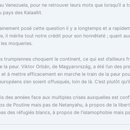
 au Venezuela, pour ne retrouver leurs mots que lorsqu’il a
pays des Kalaallit.
ainement posé cette question il y a longtemps et a rapideme
re, il mérite tout notre crédit pour son honnêteté ; quant aux
s les moqueries.
tés trumpiennes choquent le continent, ce qui est d’ailleurs 
de la peur. Viktor Orbán, de Magyarország, a été l’un des 
s et à mettre efficacement en marche le train de la peur p
ropéens s’en soient offusqués, loin de là. C’est plutôt qu’
is des années face aux multiples crises auxquelles est con
opos de Poutine mais pas de Netanyahu, à propos de la libert
pas des réfugiés blancs, à propos de l’islamophobie mais pa