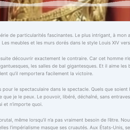
rie de particularités fascinantes. Le plus intrigant, à mon a
 Les meubles et les murs dorés dans le style Louis XIV vers
uite découvrir exactement le contraire. Car cet homme n’est
rgantuesques, les salles de bal gigantesques. Et il aime les
ent qu’il remportera facilement la victoire.
pour le spectaculaire dans le spectacle. Quels que soient la
ce que je le peux. Le pouvoir, libéré, déchaîné, sans entrav
i et n’importe quoi.
brutal, même lorsqu’il n’a pas vraiment besoin de l’être. No
elles l’impérialisme masque ses cruautés. Aux États-Unis, s