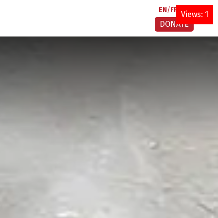
EN
FR
AR
Views: 1
DONATE