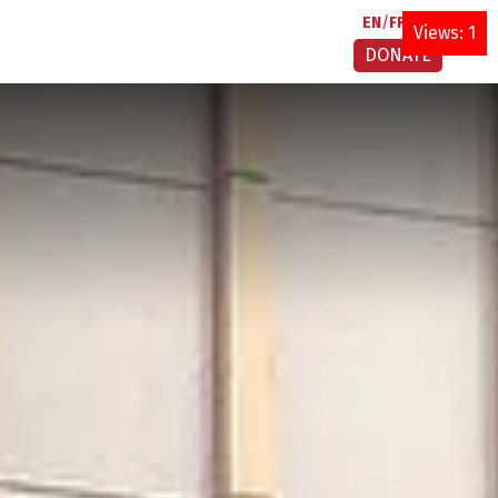
EN
FR
AR
Views: 1
DONATE