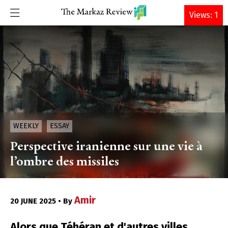
DONATE
Views: 1
WEEKLY
ESSAY
Perspective iranienne sur une vie à
l’ombre des missiles
Amir
20 JUNE 2025 • By
Alors que Téhéran et d'autres villes