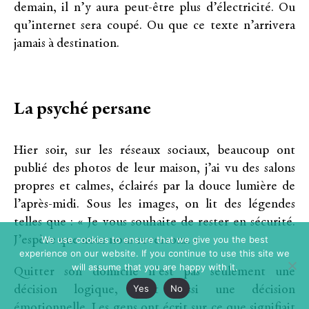
demain, il n’y aura peut-être plus d’électricité. Ou
qu’internet sera coupé. Ou que ce texte n’arrivera
jamais à destination.
La psyché persane
Hier soir, sur les réseaux sociaux, beaucoup ont
publié des photos de leur maison, j’ai vu des salons
propres et calmes, éclairés par la douce lumière de
l’après-midi. Sous les images, on lit des légendes
telles que : « Je vous souhaite de rester en sécurité.
We use cookies to ensure that we give you the best
J’espère que nous nous reverrons. »
experience on our website. If you continue to use this site we
will assume that you are happy with it.
Quitter son domicile n’est pas seulement une
Yes
No
décision logique, c’est aussi une décision
émotionnelle. Les gens ont écrit sur ce que signifiait