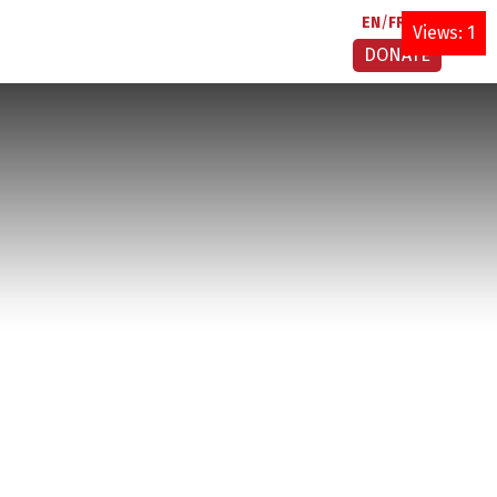
EN
FR
AR
Views: 1
DONATE