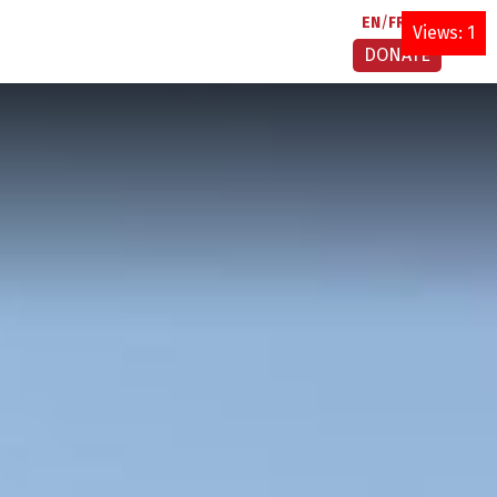
EN
FR
AR
Views: 1
DONATE