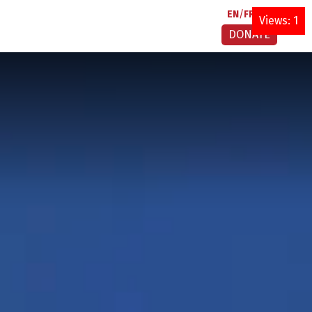
EN
FR
AR
Views: 1
DONATE