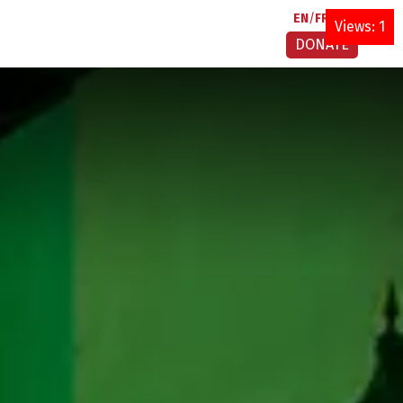
EN
FR
AR
Views: 1
DONATE