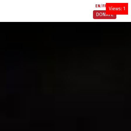
EN
FR
AR
Views: 1
DONATE