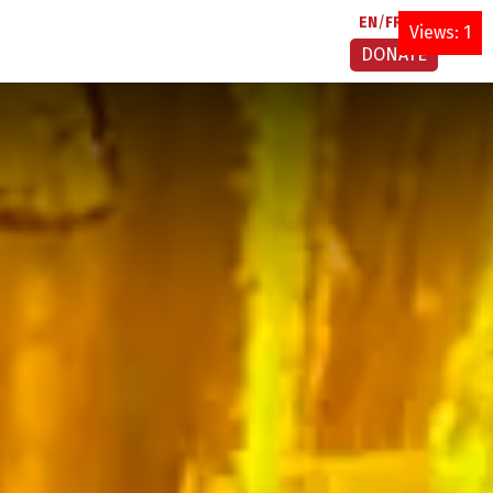
EN
FR
AR
Views: 1
DONATE