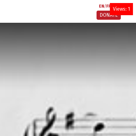
EN
FR
AR
Views: 1
DONATE