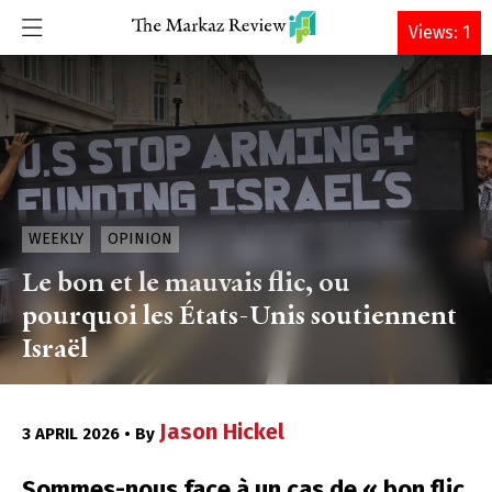
DONATE
Views: 1
WEEKLY
OPINION
Le bon et le mauvais flic, ou
pourquoi les États-Unis soutiennent
Israël
Jason Hickel
3 APRIL 2026 • By
Sommes-nous face à un cas de « bon flic