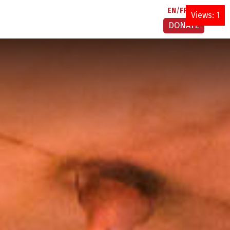
EN
FR
AR
Views: 1
DONATE