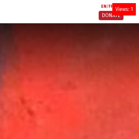
EN
FR
AR
Views: 1
DONATE