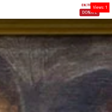
EN
FR
AR
Views: 1
DONATE