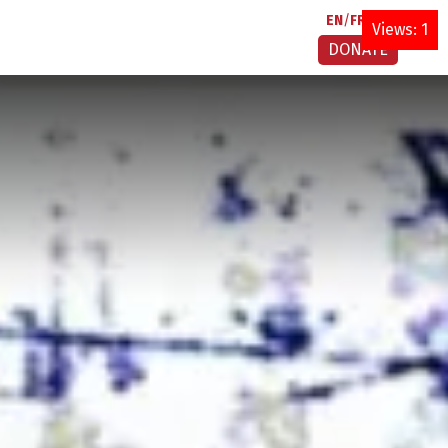
EN
FR
AR
Views: 1
DONATE