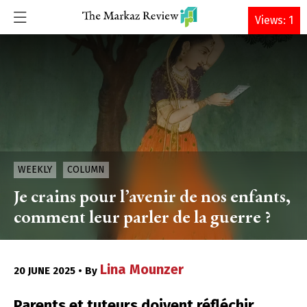
DONATE
Views: 1
WEEKLY
COLUMN
Je crains pour l’avenir de nos enfants,
comment leur parler de la guerre ?
Lina Mounzer
20 JUNE 2025 • By
Parents et tuteurs doivent réfléchir