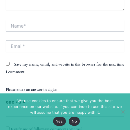
Name*
Alt
Email*
Save my name, email, and website in this browser for the next time
I comment.
Please enter an answer in digits:
We use cookies to ensure that we give you the best
one × 3 =
experience on our website. If you continue to use this site we
will assume that you are happy with it.
Yes
No
Notify me of follow-up comments by email.