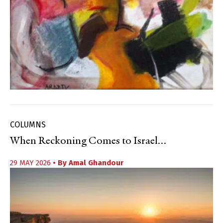
COLUMNS
When Reckoning Comes to Israel…
29 MAY 2026
• By
Amal Ghandour