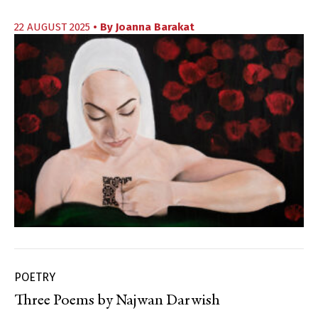
22 AUGUST 2025
• By
Joanna Barakat
POETRY
Three Poems by Najwan Darwish