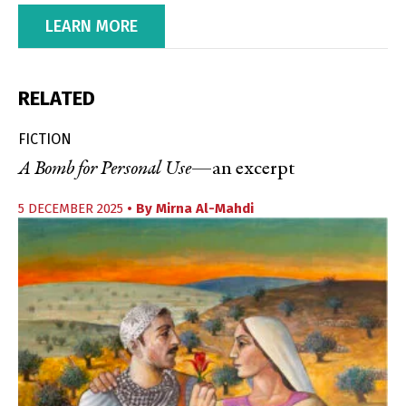
LEARN MORE
RELATED
FICTION
A Bomb for Personal Use
—an excerpt
5 DECEMBER 2025
• By
Mirna Al-Mahdi