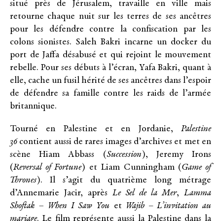
situé près de Jérusalem, travaille en ville mais
retourne chaque nuit sur les terres de ses ancêtres
pour les défendre contre la confiscation par les
colons sionistes. Saleh Bakri incarne un docker du
port de Jaffa désabusé et qui rejoint le mouvement
rebelle. Pour ses débuts à l’écran, Yafa Bakri, quant à
elle, cache un fusil hérité de ses ancêtres dans l’espoir
de défendre sa famille contre les raids de l’armée
britannique.
Tourné en Palestine et en Jordanie,
Palestine
36
contient aussi de rares images d’archives et met en
scène Hiam Abbass (
Succession
), Jeremy Irons
(
Reversal of Fortune
) et Liam Cunningham (
Game of
Thrones
). Il s’agit du quatrième long métrage
d’Annemarie Jacir, après
Le Sel de la Mer
,
Lamma
Shoftak
–
When I Saw You
et
Wajib – L’invitation au
mariage
. Le film représente aussi la Palestine dans la