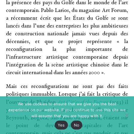
la présence des pays du Golfe dans le monde de l’art
contemporain. Pablo Larios, du magazine Art Forum,
a récemment écrit que les États du Golfe se sont
lancés dans l’une des entreprises les plus ambitieuses
de construction nationale jamais vues depuis des
décennies, et que ce projet représente « la
reconfiguration la plus importante de
l’infrastructure artistique contemporaine depuis
l’intégration de la scène artistique chinoise dans le
circuit international dans les années 2000 ».
Mais ces reconfigurations ne sont pas des faits
politiques immuables. Lorsque j’ai fait la critique de
Art Cities of the Future
l’ouvrage de Phaidon
(2013) il
We use cookies to ensure that we give you the best
experience on our website. If you continue to use this site we
y a treize ans, de nombreuses villes, comme
will assume that you are happy with it.
Beyrouth, Bogota, Sao Paulo ou Istanbul, étaient sur
Yes
No
le point de devenir des capitales de l’art
contemporain, mais cela ne s’est pas produit, et pas