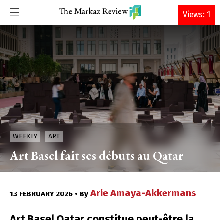
DONATE
Views: 1
WEEKLY
ART
Art Basel fait ses débuts au Qatar
Arie Amaya-Akkermans
13 FEBRUARY 2026 • By
Art Basel Qatar constitue peut-être la