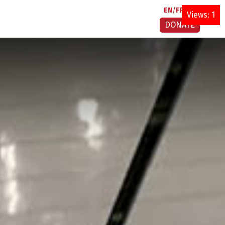
EN
FR
AR
Views: 1
DONATE